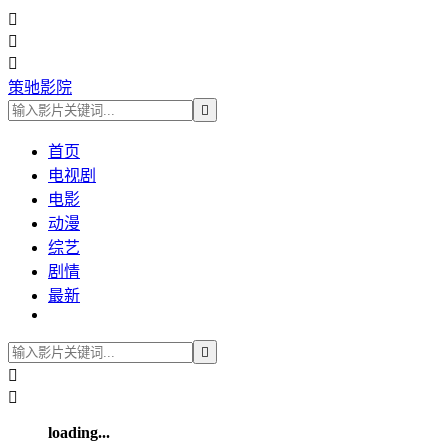



策驰影院

首页
电视剧
电影
动漫
综艺
剧情
最新



loading...