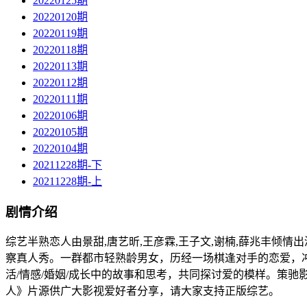
20220125期
20220120期
20220119期
20220118期
20220113期
20220112期
20220111期
20220106期
20220105期
20220104期
20211228期-下
20211228期-上
剧情介绍
综艺半熟恋人由景甜,唐艺昕,王彦霖,王子文,谢楠,薛兆丰倾情出演
察真人秀。一群都市轻熟龄男女，历经一场棋逢对手的恋爱，
活/情感/婚姻/成长中的故事和思考，共同探讨爱的模样。策驰
人》片源供广大影视爱好者分享，请大家支持正版综艺。