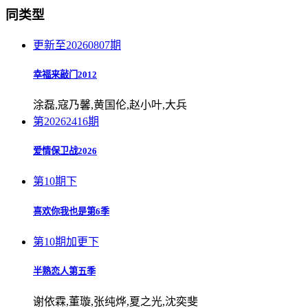
同类型
更新至20260807期
幸福来敲门2012
涂磊,寇乃馨,黄国伦,赵小叶,大兵
第20262416期
爱情保卫战2026
第10期下
喜欢你我也是第6季
第10期加更下
半熟恋人第五季
谢依霖,董璇,张纯烨,夏之光,沈奕斐