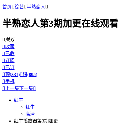
首页

综艺

半熟恋人

半熟恋人第3期加更在线观看

关灯

收藏

已收

订阅

已订

顶(
331
)

踩(
805
)

手机

上一集
下一集

红牛
红牛
高清
红牛播放器第3期加更