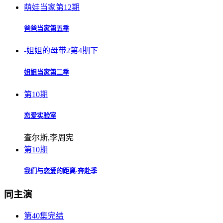
萌娃当家第12期
爸爸当家第五季
-姐姐的母带2第4期下
姐姐当家第二季
第10期
恋爱实验室
查尔斯,李周宪
第10期
我们与恋爱的距离·奔赴季
同主演
第40集完结