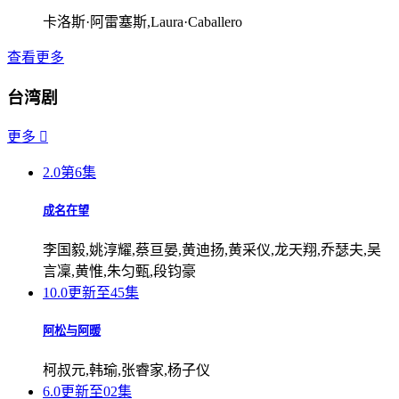
卡洛斯·阿雷塞斯,Laura·Caballero
查看更多
台湾剧
更多

2.0
第6集
成名在望
李国毅,姚淳耀,蔡亘晏,黄迪扬,黄采仪,龙天翔,乔瑟夫,吴
言凜,黄惟,朱匀甄,段钧豪
10.0
更新至45集
阿松与阿暖
柯叔元,韩瑜,张睿家,杨子仪
6.0
更新至02集