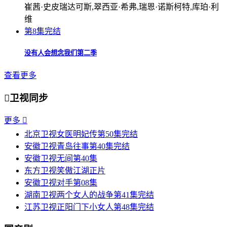
崔茜·史皮瑞达可斯,翠西亚·希弗,瑞恩·诺斯柯特,库珀·利
维
第8集完结
没有人会想念我们第二季
查看更多

卫视同步
更多

北京卫视
女医明妃传
第50集完结
安徽卫视
青岛往事
第40集完结
安徽卫视
无间
第40集
东方卫视
笑傲江湖
正片
安徽卫视
对手
第08集
湖南卫视
两个女人的战争
第41集完结
江苏卫视
正阳门下小女人
第48集完结