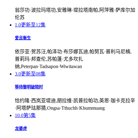
翁莎功·波拉玛塔功,安雅琳·堤拉塔南帕,阿萍雅·萨库尔加
伦苏
1.0
更新至12集
爱且衡生
依莎亚·贺苏汪,帕泽功·布莎娜瓦迪,帕努瓦·普利马尼楠,
普莉玛·邦查伦,苏帕蓬·尤多坎扎
纳,Peterpan·Tadsapon·Wiwitawan
3.0
更新至08集
等待黎明破晓时
恰约隆·西岚亚堤迪,朋拉维·凯普拉帕功,英恩·珈卡克拉辛
·阿塔萨珐那猜,Ongsa·Tthuchh·Khummuang
10.0
第5集
龙婆虎