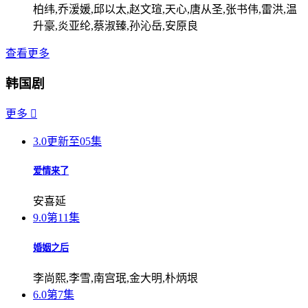
柏纬,乔湲媛,邱以太,赵文瑄,天心,唐从圣,张书伟,雷洪,温
升豪,炎亚纶,蔡淑臻,孙沁岳,安原良
查看更多
韩国剧
更多

3.0
更新至05集
爱情来了
安喜延
9.0
第11集
婚姻之后
李尚熙,李雪,南宫珉,金大明,朴炳垠
6.0
第7集