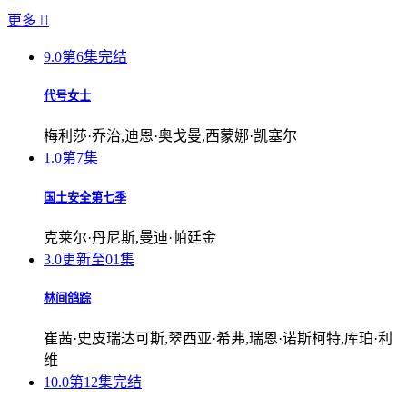
更多

9.0
第6集完结
代号女士
梅利莎·乔治,迪恩·奥戈曼,西蒙娜·凯塞尔
1.0
第7集
国土安全第七季
克莱尔·丹尼斯,曼迪·帕廷金
3.0
更新至01集
林间鸽踪
崔茜·史皮瑞达可斯,翠西亚·希弗,瑞恩·诺斯柯特,库珀·利
维
10.0
第12集完结