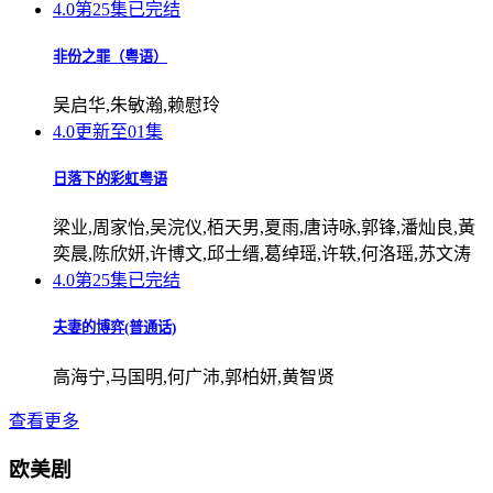
4.0
第25集已完结
非份之罪（粤语）
吴启华,朱敏瀚,赖慰玲
4.0
更新至01集
日落下的彩虹粤语
梁业,周家怡,吴浣仪,栢天男,夏雨,唐诗咏,郭锋,潘灿良,黃
奕晨,陈欣妍,许博文,邱士缙,葛绰瑶,许轶,何洛瑶,苏文涛
4.0
第25集已完结
夫妻的博弈(普通话)
高海宁,马国明,何广沛,郭柏妍,黄智贤
查看更多
欧美剧