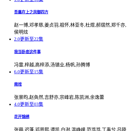
吾凰在上之凤御四方
赵一博,邓孝慈,姜贞羽,祖怀,林亚冬,杜煜,郝熠然,郑千亦,
侯明炫
2.0
更新至22集
我当卧底这件事
冯雷,梓越,高梓添,汤镇业,杨帆,孙腾博
6.0
更新至15集
南戏
张景昀,赵奂然,吉舒亦,宗峰岩,陈凯洲,余逸蕾
4.0
更新至03集
花开锦绣
张萌,迟蓬,邓恩熙,谭凯,白澍,温峥嵘,范湉湉,丁禹兮,吕晓