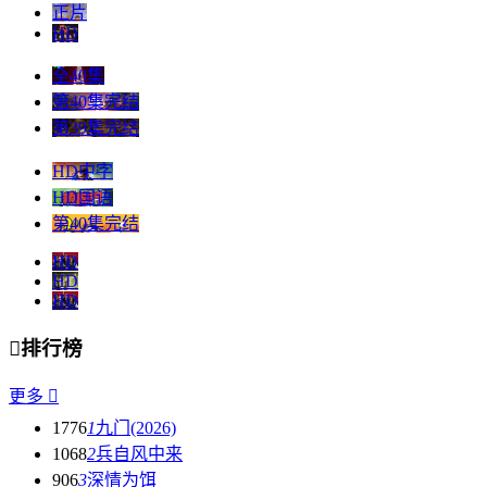
正片
HD
全40集
第40集完结
第39集完结
HD中字
HD国语
第40集完结
HD
HD
HD

排行榜
更多

1776
1
九门(2026)
1068
2
兵自风中来
906
3
深情为饵