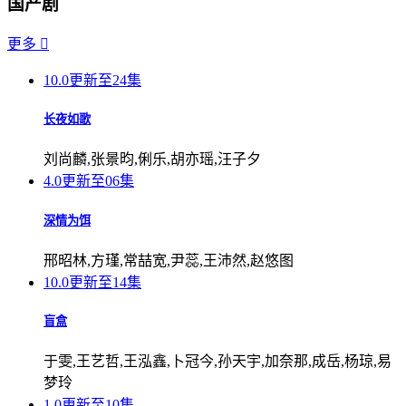
国产剧
更多

10.0
更新至24集
长夜如歌
刘尚麟,张景昀,俐乐,胡亦瑶,汪子夕
4.0
更新至06集
深情为饵
邢昭林,方瑾,常喆宽,尹蕊,王沛然,赵悠图
10.0
更新至14集
盲盒
于雯,王艺哲,王泓鑫,卜冠今,孙天宇,加奈那,成岳,杨琼,易
梦玲
1.0
更新至10集