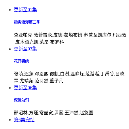
更新至01集
指尖浪漫第二季
查亚帕克·敦普雷永,皮德·蒙塔布姆·苏蒙瓦朗库尔,玛西敦
·皮木颂克朗,莱昂·布罗科
更新至03集
花开锦绣
张萌,迟蓬,邓恩熙,谭凯,白澍,温峥嵘,范湉湉,丁禹兮,吕晓
霖,尤靖茹,范诗然,董子凡
更新至06集
深情为饵
邢昭林,方瑾,常喆宽,尹蕊,王沛然,赵悠图
第6集完结