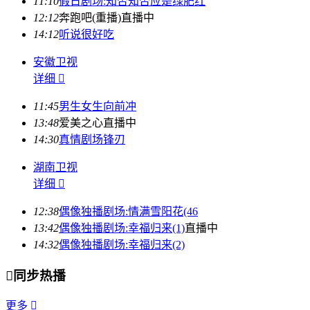
11:10
假日剧场:知否知否应是绿肥红
12:12
奔跑吧(重播)
直播中
14:12
听说很好吃
安徽卫视
详细

11:45
男生女生向前冲
13:48
爱美之心
直播中
14:30
真情剧场锋刃
湖南卫视
详细

12:38
偶像独播剧场:情满雪阳花(46
13:42
偶像独播剧场:幸福归来(1)
直播中
14:32
偶像独播剧场:幸福归来(2)

同步热播
更多
