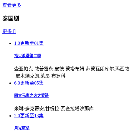
查看更多
泰国剧
更多

1.0
更新至01集
指尖浪漫第二季
查亚帕克·敦普雷永,皮德·蒙塔布姆·苏蒙瓦朗库尔,玛西敦
·皮木颂克朗,莱昂·布罗科
6.0
更新至05集
四大元素之火之爱链
米琳·多克蒂安,甘缇拉·瓦查拉塔沙那库
2.0
更新至13集
月光壁垒