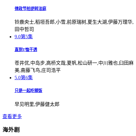
律政节拍逆转法庭
铃鹿央士,稻垣吾郎,小雪,前原瑞树,夏生大湖,伊藤万理华,
田中哲司
9.0
第5集
直到T恤干透
苍井优,中岛步,高桥文哉,夏帆,松山研一,中川雅也,臼田麻
美,斋藤飞鸟,庄司浩平
5.0
第6集
只是一起吃顿饭
早见明里,伊藤健太郎
查看更多
海外剧