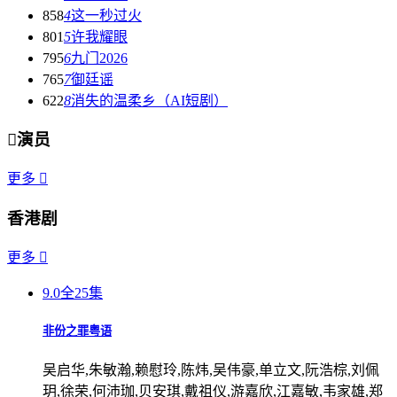
858
4
这一秒过火
801
5
许我耀眼
795
6
九门2026
765
7
御廷谣
622
8
消失的温柔乡（AI短剧）

演员
更多

香港剧
更多

9.0
全25集
非份之罪粤语
吴启华,朱敏瀚,赖慰玲,陈炜,吴伟豪,单立文,阮浩棕,刘佩
玥,徐荣,何沛珈,贝安琪,戴祖仪,游嘉欣,江嘉敏,韦家雄,郑