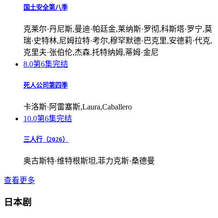
国土安全第八季
克莱尔·丹尼斯,曼迪·帕廷金,莱纳斯·罗彻,科斯塔·罗宁,莫
瑞·史特林,尼姆拉特·考尔,穆罕默德·巴克里,安德莉·代克,
克里夫·张伯伦,杰森.托特纳姆,蒂姆·金尼
8.0
第6集完结
死人公司第四季
卡洛斯·阿雷塞斯,Laura,Caballero
10.0
第6集完结
三人行（2026）
奥古斯特·维特根斯坦,菲力克斯·桑德曼
查看更多
日本剧