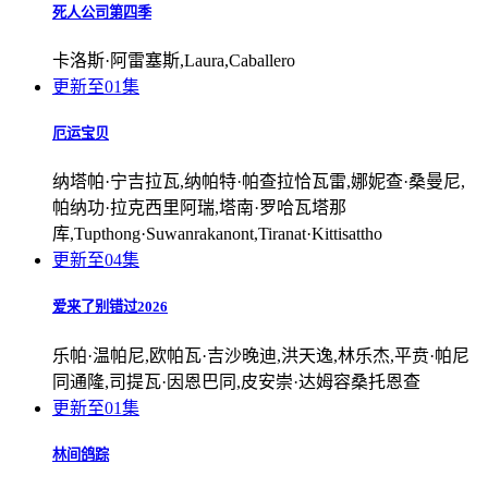
死人公司第四季
卡洛斯·阿雷塞斯,Laura,Caballero
更新至01集
厄运宝贝
纳塔帕·宁吉拉瓦,纳帕特·帕查拉恰瓦雷,娜妮查·桑曼尼,
帕纳功·拉克西里阿瑞,塔南·罗哈瓦塔那
库,Tupthong·Suwanrakanont,Tiranat·Kittisattho
更新至04集
爱来了别错过2026
乐帕·温帕尼,欧帕瓦·吉沙晚迪,洪天逸,林乐杰,平贲·帕尼
同通隆,司提瓦·因恩巴同,皮安崇·达姆容桑托恩查
更新至01集
林间鸽踪