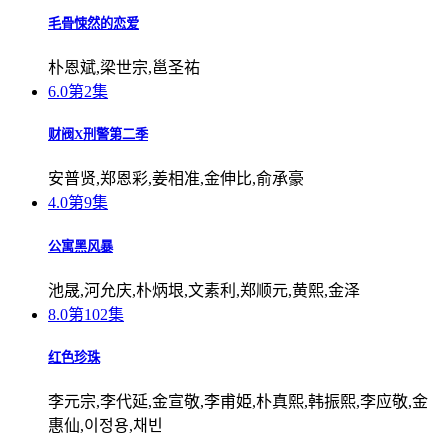
毛骨悚然的恋爱
朴恩斌,梁世宗,邕圣祐
6.0
第2集
财阀X刑警第二季
安普贤,郑恩彩,姜相准,金伸比,俞承豪
4.0
第9集
公寓黑风暴
池晟,河允庆,朴炳垠,文素利,郑顺元,黄熙,金泽
8.0
第102集
红色珍珠
李元宗,李代延,金宣敬,李甫姫,朴真熙,韩振熙,李应敬,金
惠仙,이정용,채빈