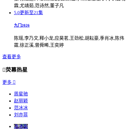
霖,尤靖茹,范诗然,董子凡
5.0
更新至21集
九门2026
陈瑶,李乃文,释小龙,应昊茗,王劲松,胡耘豪,季肖冰,陈伟
霆,徐正溪,曾舜晞,王奕婷
查看更多

荧幕热星
更多

周星驰
赵丽颖
范冰冰
刘亦菲
高清版