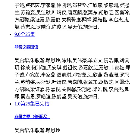
子诚,卢宛茵,李家鼎,谭凯琪,邓智坚,江欣燕,黎燕珊,罗冠
兰,苏韵姿,吴沚默,叶靖仪,唐嘉麟,张翼东,胡敏芝,区霭玲,
方绍聪,梁证嘉,陈嘉俊,关枫馨,彭翔翎,梁皓楷,李启杰,鬼
塚,蔡志恩,罗皓谊,陈俊坚,吴天佑,施焯日,
9.0
全25集
非份之罪国语
吴启华,朱敏瀚,赖慰玲,陈炜,吴伟豪,单立文,阮浩棕,刘佩
玥,徐荣,何沛珈,贝安琪,戴祖仪,游嘉欣,江嘉敏,韦家雄,郑
子诚,卢宛茵,李家鼎,谭凯琪,邓智坚,江欣燕,黎燕珊,罗冠
兰,苏韵姿,吴沚默,叶靖仪,唐嘉麟,张翼东,胡敏芝,区霭玲,
方绍聪,梁证嘉,陈嘉俊,关枫馨,彭翔翎,梁皓楷,李启杰,鬼
塚,蔡志恩,罗皓谊,陈俊坚,吴天佑,施焯日,
1.0
第25集已完结
非份之罪（普通话）
吴启华,朱敏瀚,赖慰玲