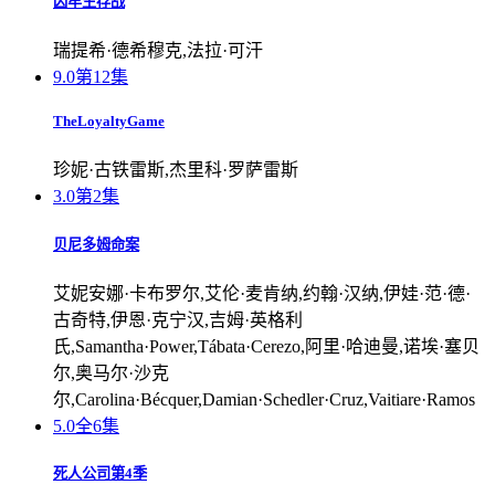
囚牢生存战
瑞提希·德希穆克,法拉·可汗
9.0
第12集
TheLoyaltyGame
珍妮·古铁雷斯,杰里科·罗萨雷斯
3.0
第2集
贝尼多姆命案
艾妮安娜·卡布罗尔,艾伦·麦肯纳,约翰·汉纳,伊娃·范·德·
古奇特,伊恩·克宁汉,吉姆·英格利
氏,Samantha·Power,Tábata·Cerezo,阿里·哈迪曼,诺埃·塞贝
尔,奥马尔·沙克
尔,Carolina·Bécquer,Damian·Schedler·Cruz,Vaitiare·Ramos
5.0
全6集
死人公司第4季