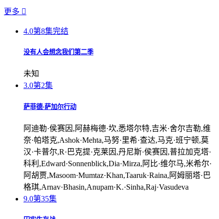
更多

4.0
第8集完结
没有人会想念我们第二季
未知
3.0
第2集
萨菲德·萨加尔行动
阿迪勒·侯赛因,阿赫梅德·坎,悉塔尔特,吉米·舍尔吉勒,维
奈·帕塔克,Ashok·Mehta,马努·里希·查达,马克·班宁顿,莫
汉·卡普尔,R·巴克提·克莱因,丹尼斯·侯赛因,普拉加克塔·
科利,Edward·Sonnenblick,Dia·Mirza,阿比·维尔马,米希尔·
阿胡贾,Masoom·Mumtaz·Khan,Taaruk·Raina,阿姆丽塔·巴
格琪,Arnav·Bhasin,Anupam·K.·Sinha,Raj·Vasudeva
9.0
第35集