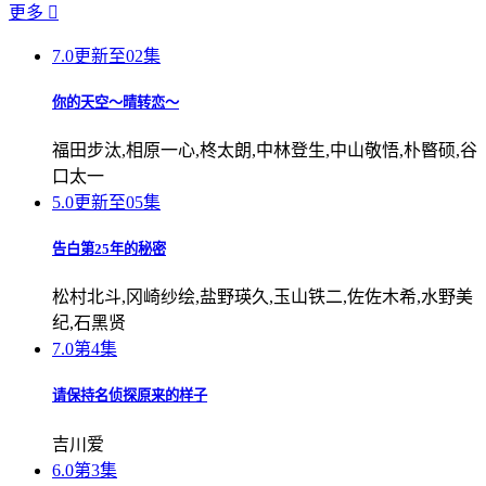
更多

7.0
更新至02集
你的天空～晴转恋～
福田步汰,相原一心,柊太朗,中林登生,中山敬悟,朴暋硕,谷
口太一
5.0
更新至05集
告白第25年的秘密
松村北斗,冈崎纱绘,盐野瑛久,玉山铁二,佐佐木希,水野美
纪,石黑贤
7.0
第4集
请保持名侦探原来的样子
吉川爱
6.0
第3集