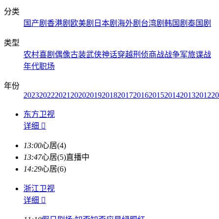
分类
国产剧
香港剧
欧美剧
日本剧
海外剧
台湾剧
韩国剧
泰国剧
类型
农村
喜剧
偶像
古装
武侠
神话
穿越
刑侦
商战
战争
军旅
谍战
年代
职场
年份
2023
2022
2021
2020
2019
2018
2017
2016
2015
2014
2013
2012
20
东方卫视
详细

13:00
心居(4)
13:47
心居(5)
直播中
14:29
心居(6)
浙江卫视
详细
