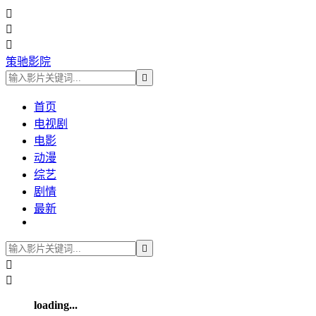



策驰影院

首页
电视剧
电影
动漫
综艺
剧情
最新



loading...