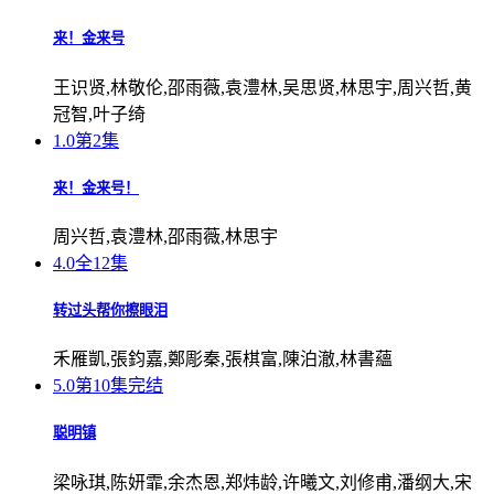
来！金来号
王识贤,林敬伦,邵雨薇,袁澧林,吴思贤,林思宇,周兴哲,黄
冠智,叶子绮
1.0
第2集
来！金来号！
周兴哲,袁澧林,邵雨薇,林思宇
4.0
全12集
转过头帮你擦眼泪
禾雁凱,張鈞嘉,鄭彫秦,張棋富,陳泊澈,林書蘊
5.0
第10集完结
聪明镇
梁咏琪,陈妍霏,余杰恩,郑炜龄,许曦文,刘修甫,潘纲大,宋