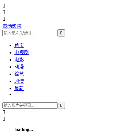



策驰影院

首页
电视剧
电影
动漫
综艺
剧情
最新



loading...