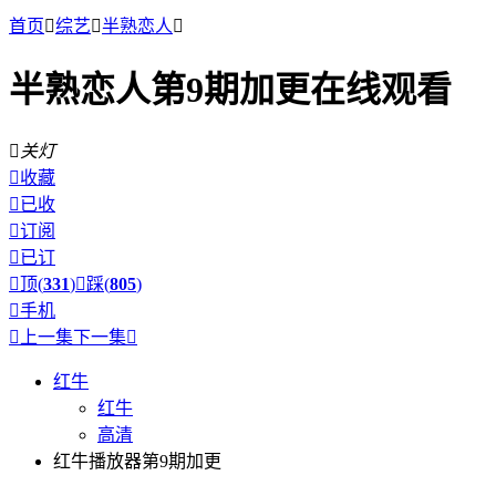
首页

综艺

半熟恋人

半熟恋人第9期加更在线观看

关灯

收藏

已收

订阅

已订

顶(
331
)

踩(
805
)

手机

上一集
下一集

红牛
红牛
高清
红牛播放器第9期加更