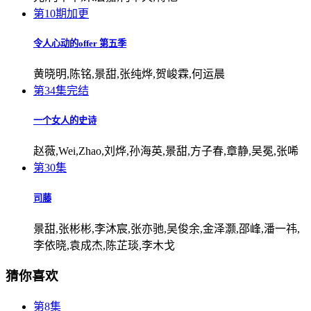
第10期加更
令人心动的offer 第五季
黄晓明,陈铭,景甜,张纯烨,贺峻霖,何运晨
第34集完结
一个女人的史诗
赵薇,Wei,Zhao,刘烨,孙海英,景甜,方子春,章静,吴冕,张唏
第30集
司藤
景甜,张彬彬,李沐宸,张亦驰,吴俊余,金泽灏,邵峰,潘一祎,
李依晓,袁成杰,陈芷琰,李木戈
猜你喜欢
第8集