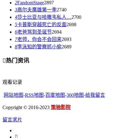
2
FandomStage
2897
3
高尔夫鹰雄第一季
2740
4
莎士比亚与哈撒韦私人…
2700
5
卡普斯穿越死亡的反面
2698
6
老爸驾到圣诞节
2694
7
老师，你会不会回来
2693
8
李泳知的警察抓小偷
2689

热门资讯
观看记录
网站地图
-
RSS地图
-
百度地图
-
360地图
-
给我留言
Copyright © 2016-2023
策驰影院
留言求片
