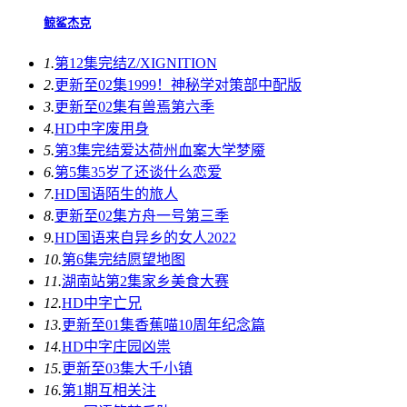
鲸鲨杰克
1.
第12集完结
Z/XIGNITION
2.
更新至02集
1999！神秘学对策部中配版
3.
更新至02集
有兽焉第六季
4.
HD中字
废用身
5.
第3集完结
爱达荷州血案大学梦魇
6.
第5集
35岁了还谈什么恋爱
7.
HD国语
陌生的旅人
8.
更新至02集
方舟一号第三季
9.
HD国语
来自异乡的女人2022
10.
第6集完结
愿望地图
11.
湖南站第2集
家乡美食大赛
12.
HD中字
亡兄
13.
更新至01集
香蕉喵10周年纪念篇
14.
HD中字
庄园凶祟
15.
更新至03集
大千小镇
16.
第1期
互相关注