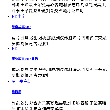
韩帅,王泽宗,王荣宏,马心瑞,施羽,黄志玮,刘恩尚,吴其江,
沈泰,王子睿,赵圆瑗,刘令姿,曹曦月,赵启玥
HD中字
警察故事2013
成龙,刘烨,景甜,殷桃,那威,刘仪伟,柳海龙,周晓鸥,于荣光,
吴樾,刘佩琦,古力娜扎
HD
警察故事2013粤语
成龙,刘烨,景甜,殷桃,那威,刘仪伟,柳海龙,周晓鸥,于荣光,
吴樾,刘佩琦,古力娜扎
第40集完结
乐游原
许凯,景甜,郑合惠子,高寒,赵嘉敏,刘冬沁,曾黎,于波,高曙
光,何中华,朱宏嘉,何奉天,蒋恺