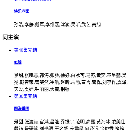
快乐老家
孙浩,李静,戴军,李维嘉,沈凌,吴昕,武艺,高旭
同主演
第40集完结
似锦
景甜,张晚意,郭涛,张弛,徐好,白冰可,马苏,黄奕,章呈赫,吴
冕,戴春荣,曹斐然,崔航,赵昕,岳旸,宣言,管栎,刘亭作,嘉泽,
天爱,夏娃,钟丽丽,大黄,钢镚
第36集完结
四海重明
景甜,张凌赫,官鸿,昌隆,乔振宇,范明,高露,黄海冰,凌美仕,
段钰,景研竣,刘书源,王名扬,姜震昊,何泽远,金俊秀,褚翰,