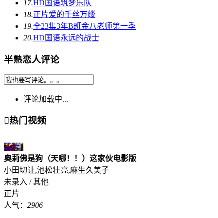
17.
HD国语
筑梦乐队
18.
正片
爱的千丝万缕
19.
全23集
3年B班金八老师第一季
20.
HD国语
永远的战士
半熟恋人评论
评论加载中...

热门视频
正片
1
奥莉佛是狗（天哪！！）这家伙电影版
小田切让,池松壮亮,麻生久美子
未录入 / 其他
正片
人气：
2906