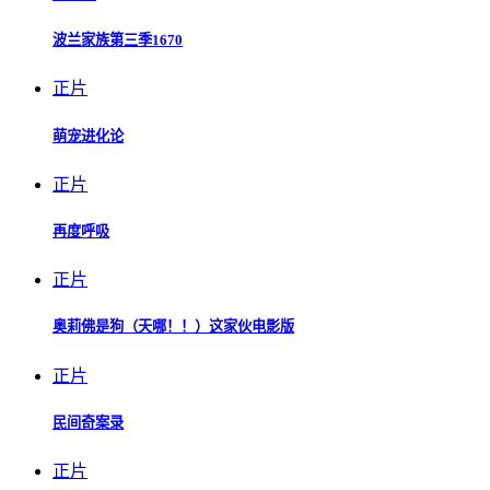
波兰家族第三季1670
正片
萌宠进化论
正片
再度呼吸
正片
奥莉佛是狗（天哪！！）这家伙电影版
正片
民间奇案录
正片