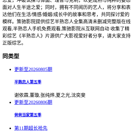
恋爱，冲破试探与体面、理智与克制，以更成熟与纯粹的姿态
面对人生半途之爱；同时，拥有不同阅历的艺人，将分享和表
达他们在生活/情感/婚姻/成长中的故事和思考，共同探讨爱的
模样。策驰影院提供综艺半熟恋人全集高清未删减完整版在线
观看,半熟恋人手机免费观看,策驰影院从互联网自动 收集了精
彩综艺《半熟恋人》片源供广大影视爱好者分享，请大家支持
正版综艺。
同类型
更新至20260805期
半熟恋人第五季
谢依霖,董璇,张纯烨,夏之光,沈奕斐
更新至20260806期
爸爸当家第五季
第11期超长抢先