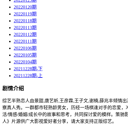
20220125期
20220120期
20220119期
20220118期
20220113期
20220112期
20220111期
20220106期
20220105期
20220104期
20211228期-下
20211228期-上
剧情介绍
综艺半熟恋人由景甜,唐艺昕,王彦霖,王子文,谢楠,薛兆丰倾情出演
察真人秀。一群都市轻熟龄男女，历经一场棋逢对手的恋爱，
活/情感/婚姻/成长中的故事和思考，共同探讨爱的模样。策驰
人》片源供广大影视爱好者分享，请大家支持正版综艺。