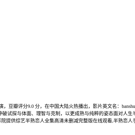
，豆瓣评分9.0 分，在中国大陆火热播出，影片英文名：banshu
冲破试探与体面、理智与克制，以更成熟与纯粹的姿态面对人生
影院提供综艺半熟恋人全集高清未删减完整版在线观看,半熟恋人