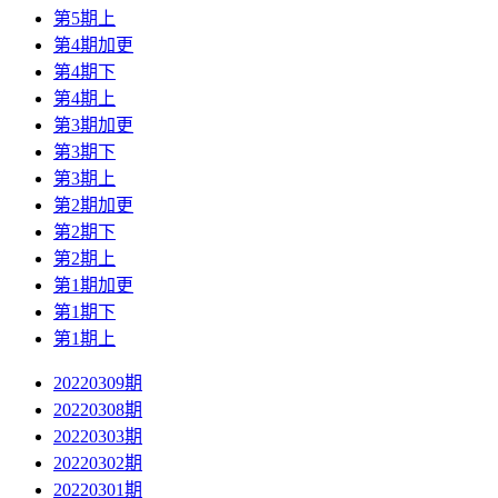
第5期上
第4期加更
第4期下
第4期上
第3期加更
第3期下
第3期上
第2期加更
第2期下
第2期上
第1期加更
第1期下
第1期上
20220309期
20220308期
20220303期
20220302期
20220301期