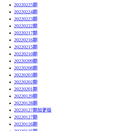
20220225期
20220224期
20220223期
20220222期
20220217期
20220216期
20220215期
20220210期
20220209期
20220208期
20220203期
20220202期
20220201期
20220129期
20220128期
20220127期加更版
20220127期
20220126期