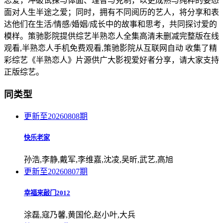
恋爱，冲破试探与体面、理智与克制，以更成熟与纯粹的姿态
面对人生半途之爱；同时，拥有不同阅历的艺人，将分享和表
达他们在生活/情感/婚姻/成长中的故事和思考，共同探讨爱的
模样。策驰影院提供综艺半熟恋人全集高清未删减完整版在线
观看,半熟恋人手机免费观看,策驰影院从互联网自动 收集了精
彩综艺《半熟恋人》片源供广大影视爱好者分享，请大家支持
正版综艺。
同类型
更新至20260808期
快乐老家
孙浩,李静,戴军,李维嘉,沈凌,吴昕,武艺,高旭
更新至20260807期
幸福来敲门2012
涂磊,寇乃馨,黄国伦,赵小叶,大兵