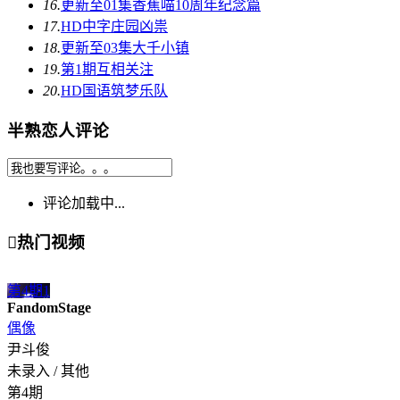
16.
更新至01集
香蕉喵10周年纪念篇
17.
HD中字
庄园凶祟
18.
更新至03集
大千小镇
19.
第1期
互相关注
20.
HD国语
筑梦乐队
半熟恋人评论
评论加载中...

热门视频
第4期
1
FandomStage
偶像
尹斗俊
未录入 / 其他
第4期