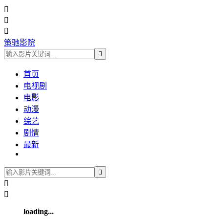



策驰影院

首页
电视剧
电影
动漫
综艺
剧情
最新



loading...