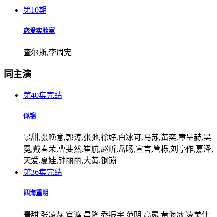
第10期
恋爱实验室
查尔斯,李周宪
同主演
第40集完结
似锦
景甜,张晚意,郭涛,张弛,徐好,白冰可,马苏,黄奕,章呈赫,吴
冕,戴春荣,曹斐然,崔航,赵昕,岳旸,宣言,管栎,刘亭作,嘉泽,
天爱,夏娃,钟丽丽,大黄,钢镚
第36集完结
四海重明
景甜,张凌赫,官鸿,昌隆,乔振宇,范明,高露,黄海冰,凌美仕,