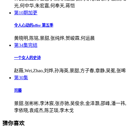
光,何中华,朱宏嘉,何奉天,蒋恺
第10期加更
令人心动的offer 第五季
黄晓明,陈铭,景甜,张纯烨,贺峻霖,何运晨
第34集完结
一个女人的史诗
赵薇,Wei,Zhao,刘烨,孙海英,景甜,方子春,章静,吴冕,张唏
第30集
司藤
景甜,张彬彬,李沐宸,张亦驰,吴俊余,金泽灏,邵峰,潘一祎,
李依晓,袁成杰,陈芷琰,李木戈
猜你喜欢