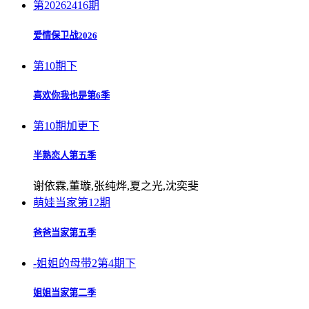
第20262416期
爱情保卫战2026
第10期下
喜欢你我也是第6季
第10期加更下
半熟恋人第五季
谢依霖,董璇,张纯烨,夏之光,沈奕斐
萌娃当家第12期
爸爸当家第五季
-姐姐的母带2第4期下
姐姐当家第二季