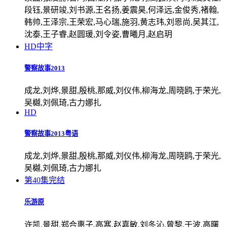
段钰,景研竣,刘书源,王名扬,姜震昊,何泽远,金俊秀,褚翰,
韩帅,王泽宗,王荣宏,马心瑞,施羽,黄志玮,刘恩尚,吴其江,
沈泰,王子睿,赵圆瑗,刘令姿,曹曦月,赵启玥
HD中字
警察故事2013
成龙,刘烨,景甜,殷桃,那威,刘仪伟,柳海龙,周晓鸥,于荣光,
吴樾,刘佩琦,古力娜扎
HD
警察故事2013粤语
成龙,刘烨,景甜,殷桃,那威,刘仪伟,柳海龙,周晓鸥,于荣光,
吴樾,刘佩琦,古力娜扎
第40集完结
乐游原
许凯,景甜,郑合惠子,高寒,赵嘉敏,刘冬沁,曾黎,于波,高曙