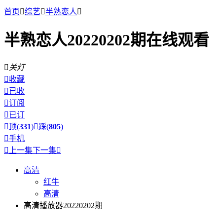
首页

综艺

半熟恋人

半熟恋人20220202期在线观看

关灯

收藏

已收

订阅

已订

顶(
331
)

踩(
805
)

手机

上一集
下一集

高清
红牛
高清
高清播放器20220202期