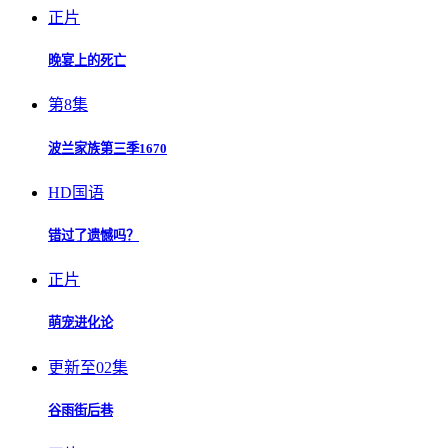
正片
晚宴上的死亡
第8集
波兰家族第三季1670
HD国语
错过了遗憾吗？
正片
萌宠进化论
更新至02集
谷雨街后巷