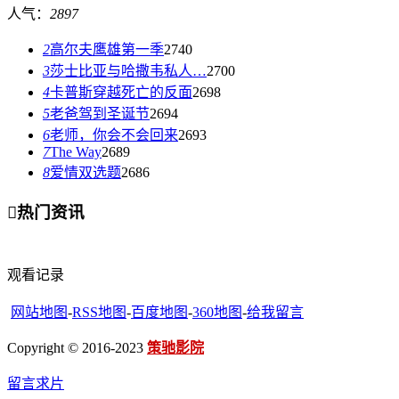
人气：
2897
2
高尔夫鹰雄第一季
2740
3
莎士比亚与哈撒韦私人…
2700
4
卡普斯穿越死亡的反面
2698
5
老爸驾到圣诞节
2694
6
老师，你会不会回来
2693
7
The Way
2689
8
爱情双选题
2686

热门资讯
观看记录
网站地图
-
RSS地图
-
百度地图
-
360地图
-
给我留言
Copyright © 2016-2023
策驰影院
留言求片