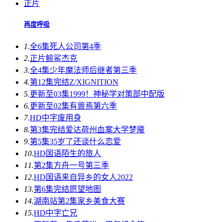
正片
再度呼吸
1.
全6集
死人公司第4季
2.
正片
鲸鲨杰克
3.
全4集
少年魔法师后继者第三季
4.
第12集完结
Z/XIGNITION
5.
更新至03集
1999！神秘学对策部中配版
6.
更新至02集
有兽焉第六季
7.
HD中字
废用身
8.
第3集完结
爱达荷州血案大学梦魇
9.
第5集
35岁了还谈什么恋爱
10.
HD国语
陌生的旅人
11.
第2集
方舟一号第三季
12.
HD国语
来自异乡的女人2022
13.
第6集完结
愿望地图
14.
湖南站第2集
家乡美食大赛
15.
HD中字
亡兄