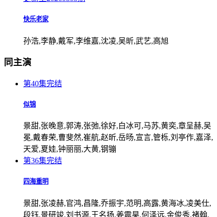
快乐老家
孙浩,李静,戴军,李维嘉,沈凌,吴昕,武艺,高旭
同主演
第40集完结
似锦
景甜,张晚意,郭涛,张弛,徐好,白冰可,马苏,黄奕,章呈赫,吴
冕,戴春荣,曹斐然,崔航,赵昕,岳旸,宣言,管栎,刘亭作,嘉泽,
天爱,夏娃,钟丽丽,大黄,钢镚
第36集完结
四海重明
景甜,张凌赫,官鸿,昌隆,乔振宇,范明,高露,黄海冰,凌美仕,
段钰,景研竣,刘书源,王名扬,姜震昊,何泽远,金俊秀,褚翰,