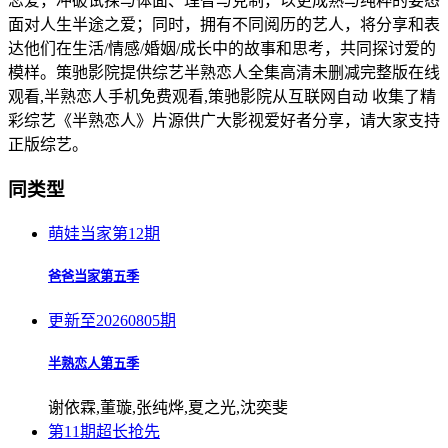
恋爱，冲破试探与体面、理智与克制，以更成熟与纯粹的姿态
面对人生半途之爱；同时，拥有不同阅历的艺人，将分享和表
达他们在生活/情感/婚姻/成长中的故事和思考，共同探讨爱的
模样。策驰影院提供综艺半熟恋人全集高清未删减完整版在线
观看,半熟恋人手机免费观看,策驰影院从互联网自动 收集了精
彩综艺《半熟恋人》片源供广大影视爱好者分享，请大家支持
正版综艺。
同类型
萌娃当家第12期
爸爸当家第五季
更新至20260805期
半熟恋人第五季
谢依霖,董璇,张纯烨,夏之光,沈奕斐
第11期超长抢先