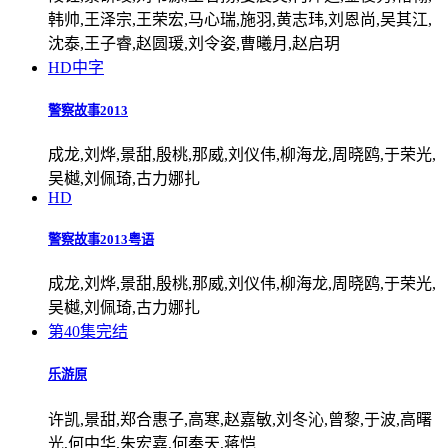
韩帅,王泽宗,王荣宏,马心瑞,施羽,黄志玮,刘恩尚,吴其江,
沈泰,王子睿,赵圆瑗,刘令姿,曹曦月,赵启玥
HD中字
警察故事2013
成龙,刘烨,景甜,殷桃,那威,刘仪伟,柳海龙,周晓鸥,于荣光,
吴樾,刘佩琦,古力娜扎
HD
警察故事2013粤语
成龙,刘烨,景甜,殷桃,那威,刘仪伟,柳海龙,周晓鸥,于荣光,
吴樾,刘佩琦,古力娜扎
第40集完结
乐游原
许凯,景甜,郑合惠子,高寒,赵嘉敏,刘冬沁,曾黎,于波,高曙
光,何中华,朱宏嘉,何奉天,蒋恺