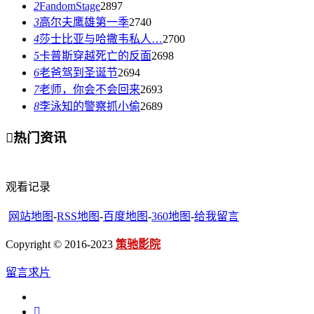
2
FandomStage
2897
3
高尔夫鹰雄第一季
2740
4
莎士比亚与哈撒韦私人…
2700
5
卡普斯穿越死亡的反面
2698
6
老爸驾到圣诞节
2694
7
老师，你会不会回来
2693
8
李泳知的警察抓小偷
2689

热门资讯
观看记录
网站地图
-
RSS地图
-
百度地图
-
360地图
-
给我留言
Copyright © 2016-2023
策驰影院
留言求片
