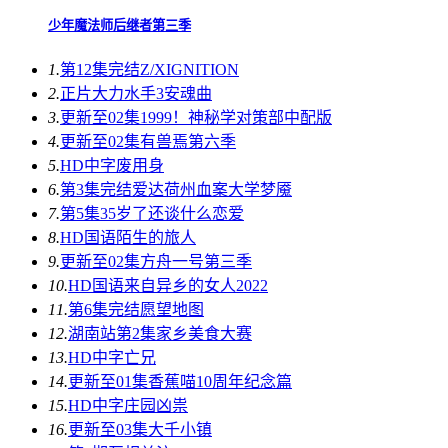
少年魔法师后继者第三季
1.
第12集完结
Z/XIGNITION
2.
正片
大力水手3安魂曲
3.
更新至02集
1999！神秘学对策部中配版
4.
更新至02集
有兽焉第六季
5.
HD中字
废用身
6.
第3集完结
爱达荷州血案大学梦魇
7.
第5集
35岁了还谈什么恋爱
8.
HD国语
陌生的旅人
9.
更新至02集
方舟一号第三季
10.
HD国语
来自异乡的女人2022
11.
第6集完结
愿望地图
12.
湖南站第2集
家乡美食大赛
13.
HD中字
亡兄
14.
更新至01集
香蕉喵10周年纪念篇
15.
HD中字
庄园凶祟
16.
更新至03集
大千小镇