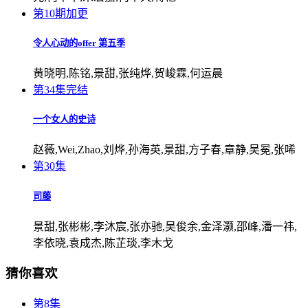
第10期加更
令人心动的offer 第五季
黄晓明,陈铭,景甜,张纯烨,贺峻霖,何运晨
第34集完结
一个女人的史诗
赵薇,Wei,Zhao,刘烨,孙海英,景甜,方子春,章静,吴冕,张唏
第30集
司藤
景甜,张彬彬,李沐宸,张亦驰,吴俊余,金泽灏,邵峰,潘一祎,
李依晓,袁成杰,陈芷琰,李木戈
猜你喜欢
第8集