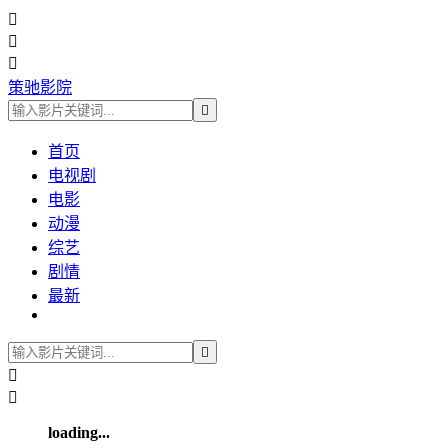



策驰影院

首页
电视剧
电影
动漫
综艺
剧情
最新



loading...