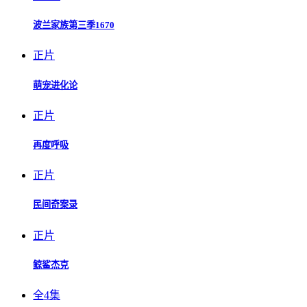
波兰家族第三季1670
正片
萌宠进化论
正片
再度呼吸
正片
民间奇案录
正片
鲸鲨杰克
全4集