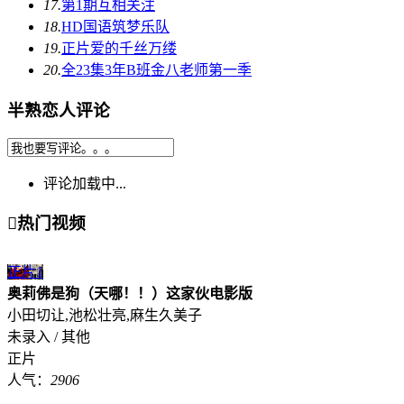
17.
第1期
互相关注
18.
HD国语
筑梦乐队
19.
正片
爱的千丝万缕
20.
全23集
3年B班金八老师第一季
半熟恋人评论
评论加载中...

热门视频
正片
1
奥莉佛是狗（天哪！！）这家伙电影版
小田切让,池松壮亮,麻生久美子
未录入 / 其他
正片
人气：
2906