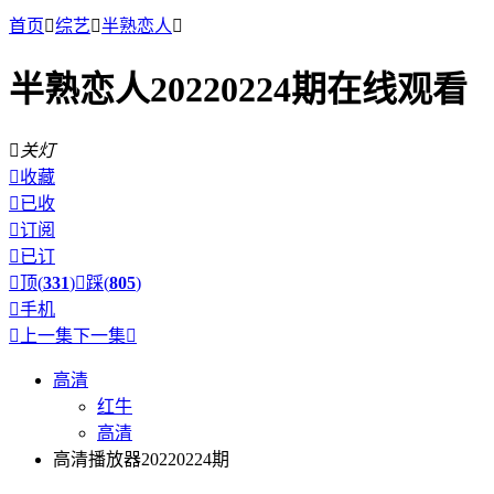
首页

综艺

半熟恋人

半熟恋人20220224期在线观看

关灯

收藏

已收

订阅

已订

顶(
331
)

踩(
805
)

手机

上一集
下一集

高清
红牛
高清
高清播放器20220224期