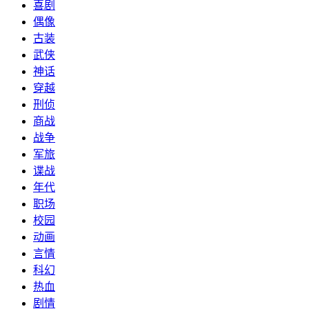
喜剧
偶像
古装
武侠
神话
穿越
刑侦
商战
战争
军旅
谍战
年代
职场
校园
动画
言情
科幻
热血
剧情