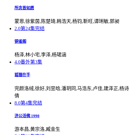
所念皆如愿
蒙恩,徐紫茵,陈楚琦,韩浩天,杨钧,靳旺,谭琍敏,郭昶
2.0
第24集完结
铜雀阁
杨泽,林小宅,李泽,杨珺涵
4.0
番外第3集
狐狸在手
完颜洛绒,徐好,刘昱晗,潘玥同,马浩东,卢佳,建泽正,杨诗
倩
8.0
第4集完结
济公活佛 1990
游本昌,黄宗洛,臧金生