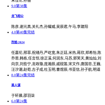
宋佳伦,孙俪
9.0
第38集
龙飞相公
陈彦,谢元真,关礼杰,孙耀威,吴辰君,午马,李建阳
4.0
第40集完结
烈焰 2024
任嘉伦,邢菲,祝绪丹,严屹宽,朱正廷,米热,蒋欣,郑希怡,陈
乔恩,韩栋,任言恺,徐正溪,何润东,马苏,郭笑天,黄灿灿,刘
向京,刘些宁,龙政璇,庞瀚辰,戚砚笛,宋文作,唐国忠,王巍,
汪汐潮,赵荀,古子成,杜玉明,曹煜辰,书亚信,孙子航,明道
8.0
第24集完结
美人谋
于轩晨,邵羽柒
6.0
第24集