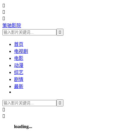



策驰影院

首页
电视剧
电影
动漫
综艺
剧情
最新



loading...