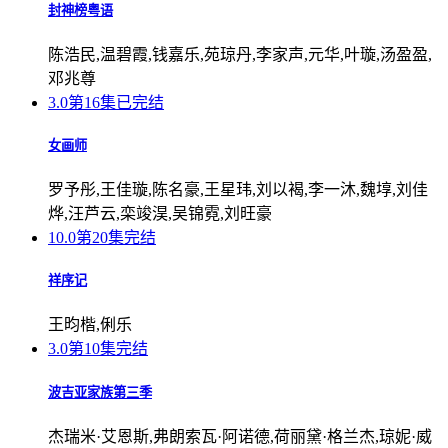
封神榜粤语
陈浩民,温碧霞,钱嘉乐,苑琼丹,李家声,元华,叶璇,汤盈盈,
邓兆尊
3.0
第16集已完结
女画师
罗予彤,王佳璇,陈名豪,王星玮,刘以褐,李一沐,魏埻,刘佳
烨,汪芦云,栾竣淏,吴锦霓,刘旺豪
10.0
第20集完结
祥序记
王昀楷,俐乐
3.0
第10集完结
波吉亚家族第三季
杰瑞米·艾恩斯,弗朗索瓦·阿诺德,荷丽黛·格兰杰,琼妮·威