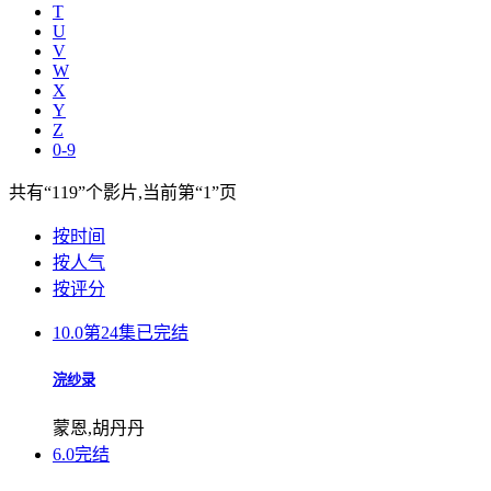
T
U
V
W
X
Y
Z
0-9
共有
“119”
个影片,当前第
“1”
页
按时间
按人气
按评分
10.0
第24集已完结
浣纱录
蒙恩,胡丹丹
6.0
完结