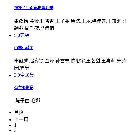
拜托了！别宠我 第四季
张淼怡,金贤正,普普,王子菲,唐浩,王龙,韩佳卉,于秉池,汪
颖菲,周千筱,马倩倩
5.0
完结
山寨小萌主
李凯馨,赵弈钦,金泽,孙雪宁,陈思宇,王艺甜,王嘉萌,宋芳
园,管轩
3.0
全18集
公主变形记
,陈子由,毛娜
首页
上一页
1
2