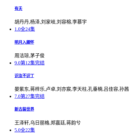
有夭
胡丹丹,杨泽,刘家岐,刘容榕,李慕宇
1.0
全24集
明月入卿怀
周洁琼,茅子俊
9.0
第12集完结
识汝不识丁
晏紫东,蒋梓乐,卢卓,刘亦宸,李天柱,孔垂楠,吕佳容,孙茜
7.0
第27集完结
新古装世界
王泽轩,乌日丽格,郑嘉廷,蒋韵兮
5.0
全22集