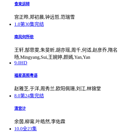
食来运转
宫正晔,郑初晨,钟远哲,范瑞雪
1.0
第30集完结
南风何所依
王轩,郜思雯,朱旻昕,胡亦瑶,周千,何适,赵彦乔,隋名
旸,Mingyang,Sui,王婉婷,颜嫣,Yan,Yan
9.0
HD
福星高照粤语
赵雅芝,于洋,周秀兰,欧阳佩珊,刘江,林锦堂
8.0
第24集完结
清宫计
余茵,柳甯,叶皓然,李佑霖
10.0
全23集