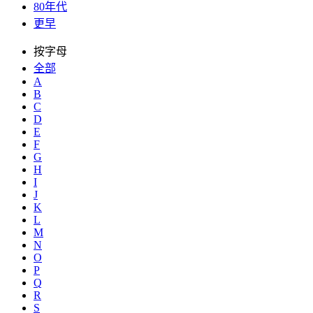
80年代
更早
按字母
全部
A
B
C
D
E
F
G
H
I
J
K
L
M
N
O
P
Q
R
S