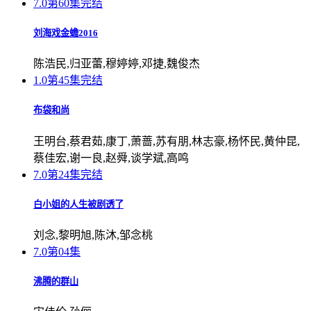
7.0
第60集完结
刘海戏金蟾2016
陈浩民,归亚蕾,穆婷婷,邓捷,魏俊杰
1.0
第45集完结
布袋和尚
王明台,蔡君茹,康丁,萧蔷,苏有朋,林志豪,杨怀民,黄仲昆,
蔡佳宏,谢一良,赵舜,谈学斌,高鸣
7.0
第24集完结
白小姐的人生被剧透了
刘念,黎明旭,陈沐,邹念桃
7.0
第04集
沸腾的群山