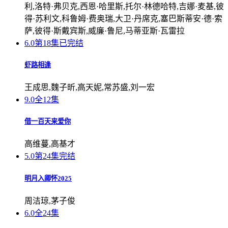
利,洛特·弗贝克,西恩·哈里斯,托尔·林德哈特,吉娜·麦基,彼
得·苏利文,科鲁姆·费奥瑞,大卫·丹席克,塞巴斯蒂安·德·索
萨,彼得·斯戴宾斯,威廉·鲁尼,马蒂亚斯·瓦雷拉
6.0
第18集已完结
虾路相逢
王成思,魏子昕,高天妮,常苏盛,刘一宏
9.0
全12集
借一百天来爱你
高维蔓,高基才
5.0
第24集完结
明月入卿怀2025
周洁琼,茅子俊
6.0
全24集