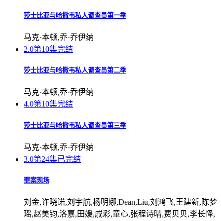
莎士比亚与哈撒韦私人调查员第一季
马克·本顿,乔·乔伊纳
2.0
第10集完结
莎士比亚与哈撒韦私人调查员第二季
马克·本顿,乔·乔伊纳
4.0
第10集完结
莎士比亚与哈撒韦私人调查员第三季
马克·本顿,乔·乔伊纳
3.0
第24集已完结
罪案现场
刘金,许晓诺,刘宇航,杨明娜,Dean,Liu,刘鸿飞,王建新,陈梦
瑶,赵美钧,洛嘉,田媛,戚彩,童心,张程诗晴,费贝贝,李长怿,