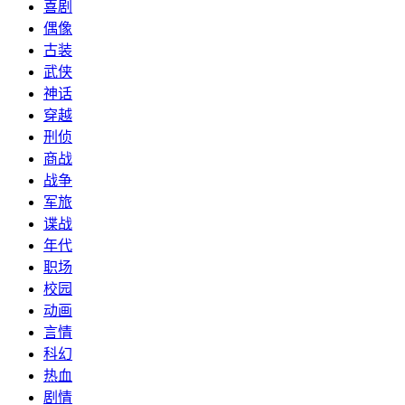
喜剧
偶像
古装
武侠
神话
穿越
刑侦
商战
战争
军旅
谍战
年代
职场
校园
动画
言情
科幻
热血
剧情