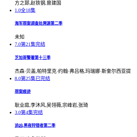
方之郅,赵铁钢,曾建国
1.0
全18集
海军罪案调查处溯源第二季
未知
7.0
第21集完结
芝加哥警署第十三季
杰森·贝盖,帕特里克·约翰·弗吕格,玛瑞娜·斯奎尔西亚提
8.0
第25集已完结
罪案痕迹
耿业庭,李沐风,吴翎薇,宗峰岩,张琦
3.0
第4集完结
追凶,黑夜狩猎者第二季