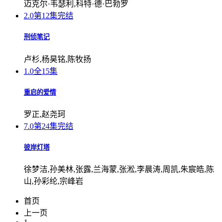
迈克尔·韦瑟利,科特·德·巴勃罗
2.0
第12集完结
刑侦笔记
卢杉,杨昊铭,陈牧扬
1.0
全15集
重启的爱情
罗正,赵尧珂
7.0
第24集完结
彼岸灯塔
徐梦洁,孙美林,张露,兰海蒙,张淞,李晨涛,周凯,朱宸皓,陈
山,孙彩纶,宗峰岩
首页
上一页