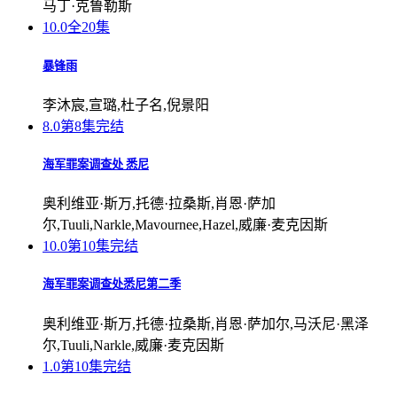
马丁·克鲁勒斯
10.0
全20集
暴锋雨
李沐宸,宣璐,杜子名,倪景阳
8.0
第8集完结
海军罪案调查处 悉尼
奥利维亚·斯万,托德·拉桑斯,肖恩·萨加
尔,Tuuli,Narkle,Mavournee,Hazel,威廉·麦克因斯
10.0
第10集完结
海军罪案调查处悉尼第二季
奥利维亚·斯万,托德·拉桑斯,肖恩·萨加尔,马沃尼·黑泽
尔,Tuuli,Narkle,威廉·麦克因斯
1.0
第10集完结