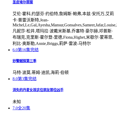
圣皮埃尔罪案
艾伦·霍科,约瑟芬·约伯特,詹姆斯·鲍弗,本兹·安托万,艾莉
卡·普雷沃斯特,Jean-
Michel,Le,Gal,Ayesha,Mansur,Gonsalves,Sameer,Jafar,Louise,
凡妮莎·松井,塔玛拉·波戴米斯基,乔塞特·豪尔赫,邓普斯·
布瑞克,克里斯·霍尔登-里德,Fiona,Highet,米歇尔·蒙蒂思,
利比·奥斯勒,Annie,Briggs,莉萨·雷波-马特尔
6.0
第16集完结
妙警贼探第三季
马特·波莫,蒂姆·迪凯,海莉·伯顿
8.0
第3集完结
消失的丹麦女孩这位朋友那位凶手
未知
7.0
全20集