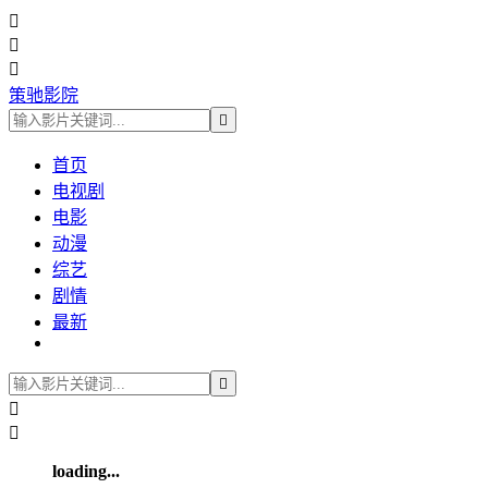



策驰影院

首页
电视剧
电影
动漫
综艺
剧情
最新



loading...