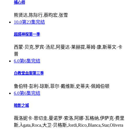
捕心师
熊贤达,陈际行,蔡昀宏,张雪
10.0
第23集完结
超感神探第一季
西蒙·贝克,罗宾·汤尼,阿曼达·莱赫提,蒂姆·康,斯蒂文·卡
普
6.0
第6集完结
白教堂血案第三季
鲁伯特·彭利-琼斯,菲尔·戴维斯,史蒂夫·佩姆伯顿
6.0
第6集完结
暗影之城
薇洛妮卡·恩切圭,曼诺罗·索洛,阿娜·瓦格纳,伊萨克·费里
斯,Àgata,Roca,大卫·贝格斯,Jordi,Rico,Blanca,Star,Olivera