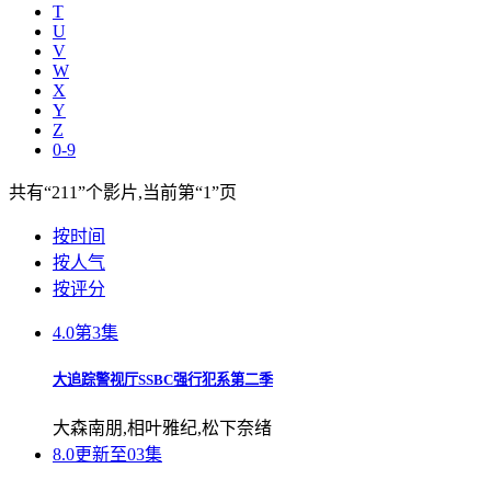
T
U
V
W
X
Y
Z
0-9
共有
“211”
个影片,当前第
“1”
页
按时间
按人气
按评分
4.0
第3集
大追踪警视厅SSBC强行犯系第二季
大森南朋,相叶雅纪,松下奈绪
8.0
更新至03集