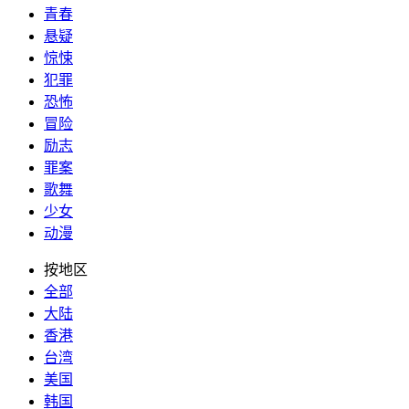
青春
悬疑
惊悚
犯罪
恐怖
冒险
励志
罪案
歌舞
少女
动漫
按地区
全部
大陆
香港
台湾
美国
韩国