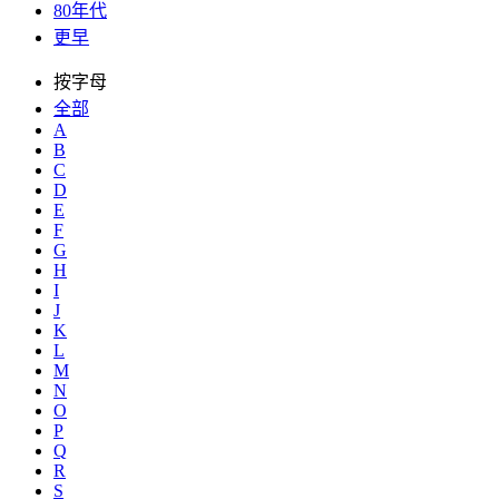
80年代
更早
按字母
全部
A
B
C
D
E
F
G
H
I
J
K
L
M
N
O
P
Q
R
S