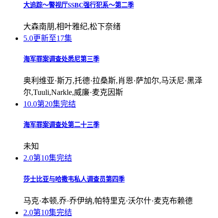
大追踪〜警视厅SSBC强行犯系〜第二季
大森南朋,相叶雅纪,松下奈绪
5.0
更新至17集
海军罪案调查处悉尼第三季
奥利维亚·斯万,托德·拉桑斯,肖恩·萨加尔,马沃尼·黑泽
尔,Tuuli,Narkle,威廉·麦克因斯
10.0
第20集完结
海军罪案调查处第二十三季
未知
2.0
第10集完结
莎士比亚与哈撒韦私人调查员第四季
马克·本顿,乔·乔伊纳,帕特里克·沃尔什·麦克布赖德
2.0
第10集完结