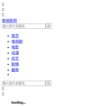



策驰影院

首页
电视剧
电影
动漫
综艺
剧情
最新



loading...