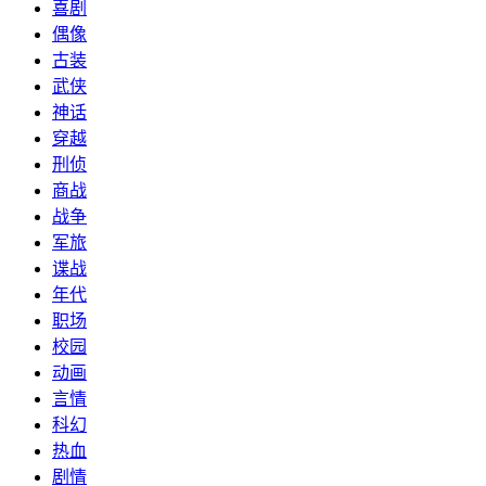
喜剧
偶像
古装
武侠
神话
穿越
刑侦
商战
战争
军旅
谍战
年代
职场
校园
动画
言情
科幻
热血
剧情