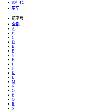
80年代
更早
按字母
全部
A
B
C
D
E
F
G
H
I
J
K
L
M
N
O
P
Q
R
S