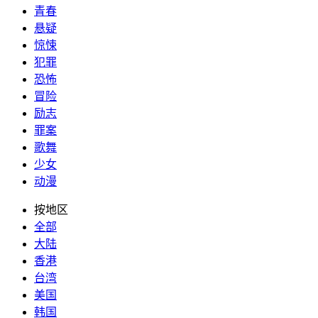
青春
悬疑
惊悚
犯罪
恐怖
冒险
励志
罪案
歌舞
少女
动漫
按地区
全部
大陆
香港
台湾
美国
韩国