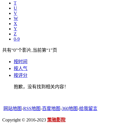
T
U
V
W
X
Y
Z
0-9
共有
“0”
个影片,当前第
“1”
页
按时间
按人气
按评分
抱歉，没有找到相关内容！
网站地图
-
RSS地图
-
百度地图
-
360地图
-
给我留言
Copyright © 2016-2023
策驰影院