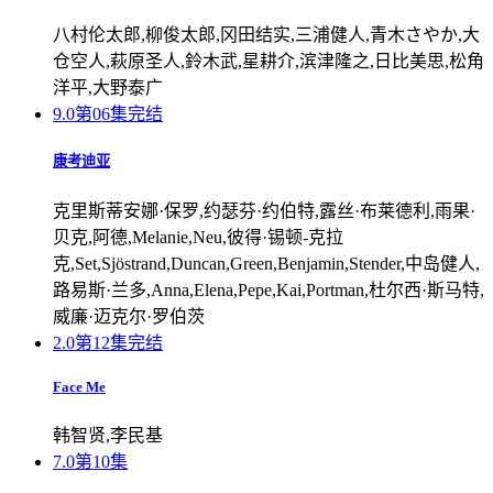
八村伦太郎,柳俊太郎,冈田结实,三浦健人,青木さやか,大
仓空人,萩原圣人,鈴木武,星耕介,滨津隆之,日比美思,松角
洋平,大野泰广
9.0
第06集完结
康考迪亚
克里斯蒂安娜·保罗,约瑟芬·约伯特,露丝·布莱德利,雨果·
贝克,阿德,Melanie,Neu,彼得·锡顿-克拉
克,Set,Sjöstrand,Duncan,Green,Benjamin,Stender,中岛健人,
路易斯·兰多,Anna,Elena,Pepe,Kai,Portman,杜尔西·斯马特,
威廉·迈克尔·罗伯茨
2.0
第12集完结
Face Me
韩智贤,李民基
7.0
第10集