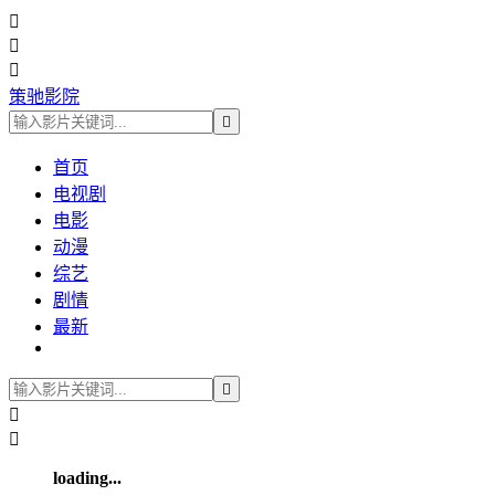



策驰影院

首页
电视剧
电影
动漫
综艺
剧情
最新



loading...