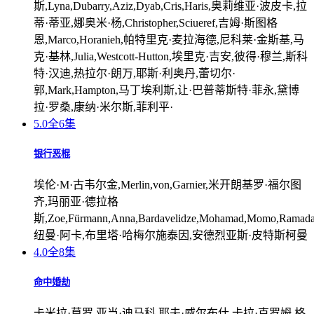
斯,Lyna,Dubarry,Aziz,Dyab,Cris,Haris,奥莉维亚·波皮卡,拉
蒂·蒂亚,娜奥米·杨,Christopher,Sciueref,吉姆·斯图格
恩,Marco,Horanieh,帕特里克·麦拉海德,尼科莱·金斯基,马
克·基林,Julia,Westcott-Hutton,埃里克·吉安,彼得·穆兰,斯科
特·汉迪,热拉尔·朗万,耶斯·利奥丹,蕾切尔·
郭,Mark,Hampton,马丁埃利斯,让·巴普蒂斯特·菲永,黛博
拉·罗桑,康纳·米尔斯,菲利平·
5.0
全6集
银行恶棍
埃伦·M·古韦尔金,Merlin,von,Garnier,米开朗基罗·福尔图
齐,玛丽亚·德拉格
斯,Zoe,Fürmann,Anna,Bardavelidze,Mohamad,Momo,Ramada
纽曼·阿卡,布里塔·哈梅尔施泰因,安德烈亚斯·皮特斯柯曼
4.0
全8集
命中婚劫
卡米拉·莫罗,亚当·迪马科,耶夫·威尔布什,卡拉·克罗姆,格