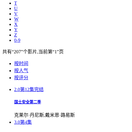
T
U
V
W
X
Y
Z
0-9
共有
“207”
个影片,当前第
“1”
页
按时间
按人气
按评分
2.0
第12集完结
国土安全第二季
克莱尔·丹尼斯,戴米恩·路易斯
3.0
第4集