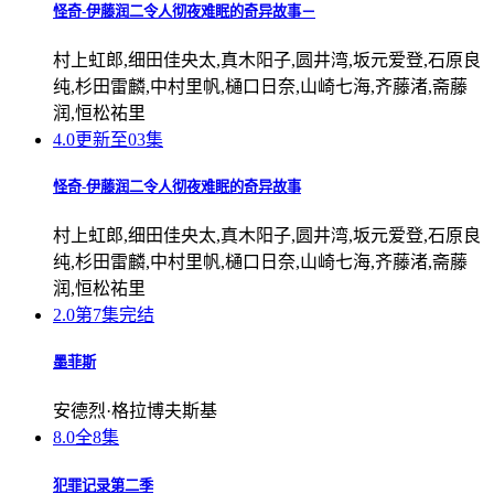
怪奇-伊藤润二令人彻夜难眠的奇异故事－
村上虹郎,细田佳央太,真木阳子,圆井湾,坂元爱登,石原良
纯,杉田雷麟,中村里帆,樋口日奈,山崎七海,齐藤渚,斋藤
润,恒松祐里
4.0
更新至03集
怪奇-伊藤润二令人彻夜难眠的奇异故事
村上虹郎,细田佳央太,真木阳子,圆井湾,坂元爱登,石原良
纯,杉田雷麟,中村里帆,樋口日奈,山崎七海,齐藤渚,斋藤
润,恒松祐里
2.0
第7集完结
墨菲斯
安德烈·格拉博夫斯基
8.0
全8集
犯罪记录第二季