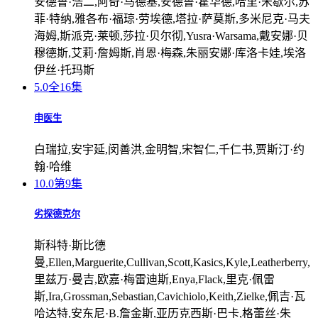
安德鲁·浩二,阿奇·马德基,安德鲁·霍华德,哈里·米歇尔,苏
菲·特纳,雅各布·福琼·劳埃德,塔拉·萨莫斯,多米尼克·马夫
海姆,斯派克·莱顿,莎拉·贝尔彻,Yusra·Warsama,戴安娜·贝
穆德斯,艾莉·詹姆斯,肖恩·梅森,朱丽安娜·库洛卡娃,埃洛
伊丝·托玛斯
5.0
全16集
申医生
白瑞拉,安宇延,闵善洪,金明智,宋智仁,千仁书,贾斯汀·约
翰·哈维
10.0
第9集
劣探德克尔
斯科特·斯比德
曼,Ellen,Marguerite,Cullivan,Scott,Kasics,Kyle,Leatherberry,
里兹万·曼吉,欧嘉·梅雷迪斯,Enya,Flack,里克·佩雷
斯,Ira,Grossman,Sebastian,Cavichiolo,Keith,Zielke,佩吉·瓦
哈达特,安东尼·B.詹金斯,亚历克西斯·巴卡,格蕾丝·朱