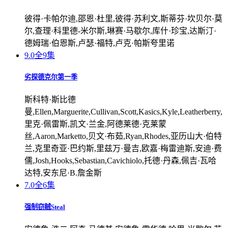
彼得·卡帕尔迪,邵恩·杜里,彼得·苏利文,斯蒂芬·坎贝尔·莫
尔,查理·科里德-米尔斯,琳赛·马歇尔,库什·珍宝,达斯汀·
德姆瑞·伯恩斯,卢瑟·福特,卢克·帕斯夸里诺
9.0
全9集
劣探德克尔第一季
斯科特·斯比德
曼,Ellen,Marguerite,Cullivan,Scott,Kasics,Kyle,Leatherberry,
里克·佩雷斯,凯文·兰金,阿德莱德·克莱蒙
丝,Aaron,Marketto,贝文·布茹,Ryan,Rhodes,亚历山大·伯特
兰,克里奇亚·巴约斯,里兹万·曼吉,欧嘉·梅雷迪斯,安迪·费
儒,Josh,Hooks,Sebastian,Cavichiolo,托德·丹森,佩吉·瓦哈
达特,安东尼·B.詹金斯
7.0
全6集
强制窃贼Steal