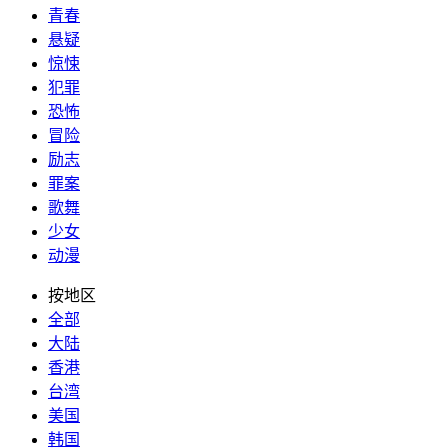
青春
悬疑
惊悚
犯罪
恐怖
冒险
励志
罪案
歌舞
少女
动漫
按地区
全部
大陆
香港
台湾
美国
韩国