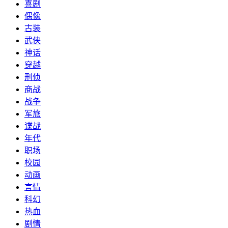
喜剧
偶像
古装
武侠
神话
穿越
刑侦
商战
战争
军旅
谍战
年代
职场
校园
动画
言情
科幻
热血
剧情