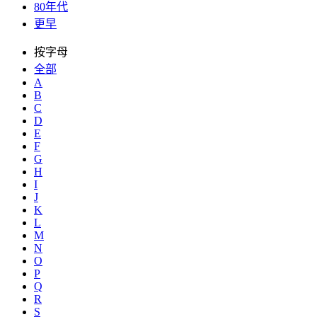
80年代
更早
按字母
全部
A
B
C
D
E
F
G
H
I
J
K
L
M
N
O
P
Q
R
S