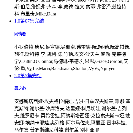
斯·伯尼,詹妮弗·杰森·李,泰德·拉文,索耶·弗雷泽,兹拉特
科·布里奇,Mike,Dara
1.0
第07集完结
同情者
小罗伯特·唐尼,侯宣德,吴珊卓,弗雷德·阮,端·勒,阮高祺缘,
翘征,斯科特·李,凯利·陈,竹艳,埃文·沙夫兰,鲍勃·克莱德
宁,Caitlin,O'Connor,马德琳·韦德,刘思思,Grace,Gordon,艾
伦·重,Vy,Le,Maria,Bata,Isaiah,Stratton,VyVy,Nguyen
5.0
第5集完结
恶之心
安娜斯塔西娅·埃夫格拉福娃,吉洪·日兹涅夫斯基,雅娜·塞
克斯特,谢尔盖·沙库洛夫,达里娅·科尼切娃,谢尔盖·吉列
夫,维罗尼卡·莫希雷娃,阿纳斯塔西娅·克拉索夫斯卡娅,戴
安娜·埃纳卡耶娃,奥列格·阿尔马佐夫,玛丽亚·雷申科娃,
马尔发·普罗斯维尼科娃,谢尔盖·别利亚耶