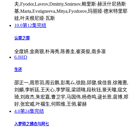
夫,Fyodor,Lavrov,Dmitriy,Smirnov,鲍里斯·赫沃什尼扬斯
基,Marta,Evstigneeva,Mitya,Fyodorov,玛丽娅·德米特里耶
娃,叶夫根尼娅·瓦斯
10.0
第12集完结
认罪之罪
全度妍,金高银,朴海秀,陈善圭,崔英俊,南多凛
6.0
HD
生还
邵正一,周思羽,周云鹏,彭禺厶,徐励,邱健,侯佳音,徐雅惠,
刘頔,李昕廷,王天心,李梦瑶,梁颂晴,段秋钰,景天曈,寇文
琦,刘政杰,朱宏嘉,曹卫宇,马国伟,杨奇鸣,逯长恩,苗博,郑
好,张宏威,叶福生,何熙维,王俏,翟赫
4.0
第24集完结
入梦师之拂衣与阿七