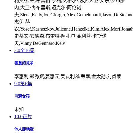
利奥·拉兹,格雷格·亨利,艾格尔·纳尔,大卫·安东尼·布廖
内,大卫·尚布里斯,迈克尔·阿伦诺
夫,Siena,Kelly,Joe,Giorgio,Alex,Gemeinhardt,Jason,DeStefano
杰伊·赫
农,Yosef,Kasnetzkov,Julienne,Hanzelka,Kim,Alex,Morf,Jonatha
史蒂文·安德森,布雷特·阿扎尔,菲利普·卡斯诺
夫,Vinny,DeGennaro,Kelv
3.0
全16集
善意的竞争
李惠利,郑秀斌,姜惠元,吴友利,崔荣宰,金太勋,刘贞莱
9.0
第6集
乌鸦女孩
未知
10.0
正片
他人即地狱