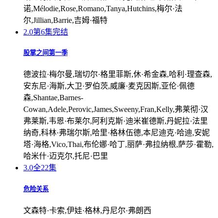
诺,Mélodie,Rose,Romano,Tanya,Hutchins,梅尔·法
尔,Jillian,Barrie,吉姆·福特
2.0
第6集完结
股掌之间第一季
德波拉·梅尔曼,瑞切尔·格里菲斯,休·希金森,哈利·理查森,
安东尼·海斯,大卫·罗伯茨,威廉·麦克因斯,亚伦·佩德
森,Shantae,Barnes-
Cowan,Adele,Perovic,James,Sweeny,Fran,Kelly,弗莱彻·汉
弗莱斯,韦恩·布莱尔,阿利克斯·迪米崔德斯,丹妮拉·法里
纳奇,科林·弗瑞尔斯,哈里·格林伍德,本尼迪克·哈迪,安妮
塔·海格,Vico,Thai,布伦娜·哈丁,丽萨·弗拉纳根,萨莎·霍勒,
哈米什·迈克尔,托尼·巴里
3.0
全22集
危险关系
文森特·卡索,伊娃·格林,丹尼尔·弗朗西