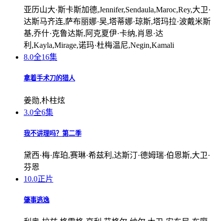
亚历山大·斯卡斯加德,Jennifer,Sendaula,Maroc,Rey,大卫·
达斯马齐连,萨布丽娜·吴,塔蒂娜·琼斯,塔玛拉·波戴米斯
基,乔什·克鲁达斯,阿克夏伊·卡纳,肖恩·达
利,Kayla,Mirage,诺玛·杜梅温尼,Negin,Kamali
8.0
全16集
拿着手术刀的猎人
姜勋,朴柱炫
3.0
全6集
我不讲理吗？第二季
黛西·梅·库珀,赛琳·希兹利,达斯汀·德姆瑞·伯恩斯,大卫·
芬恩
10.0
正片
肇事逃逸