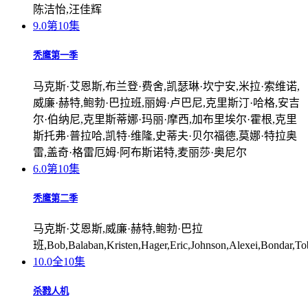
陈洁怡,汪佳辉
9.0
第10集
秃鹰第一季
马克斯·艾恩斯,布兰登·费舍,凯瑟琳·坎宁安,米拉·索维诺,
威廉·赫特,鲍勃·巴拉班,丽姆·卢巴尼,克里斯汀·哈格,安吉
尔·伯纳尼,克里斯蒂娜·玛丽·摩西,加布里埃尔·霍根,克里
斯托弗·普拉哈,凯特·维隆,史蒂夫·贝尔福德,莫娜·特拉奥
雷,盖奇·格雷厄姆·阿布斯诺特,麦丽莎·奥尼尔
6.0
第10集
秃鹰第二季
马克斯·艾恩斯,威廉·赫特,鲍勃·巴拉
班,Bob,Balaban,Kristen,Hager,Eric,Johnson,Alexei,Bondar,Tob
10.0
全10集
杀戮人机