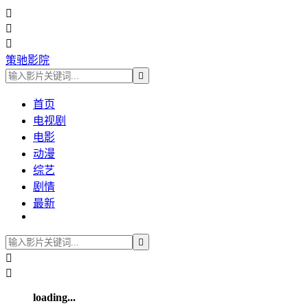



策驰影院

首页
电视剧
电影
动漫
综艺
剧情
最新



loading...