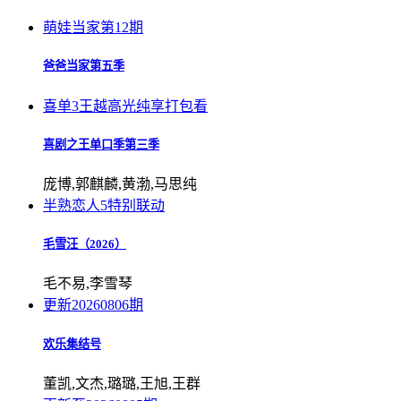
萌娃当家第12期
爸爸当家第五季
喜单3王越高光纯享打包看
喜剧之王单口季第三季
庞博,郭麒麟,黄渤,马思纯
半熟恋人5特别联动
毛雪汪（2026）
毛不易,李雪琴
更新20260806期
欢乐集结号
董凯,文杰,璐璐,王旭,王群