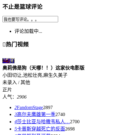
不止是篮球评论
评论加载中...

热门视频
正片
1
奥莉佛是狗（天哪！！）这家伙电影版
小田切让,池松壮亮,麻生久美子
未录入 / 其他
正片
人气：
2906
2
FandomStage
2897
3
高尔夫鹰雄第一季
2740
4
莎士比亚与哈撒韦私人…
2700
5
卡普斯穿越死亡的反面
2698