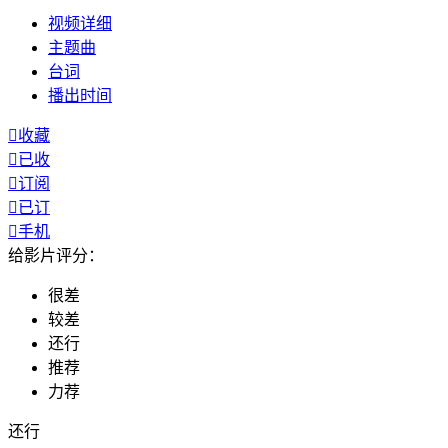
视频
详细
主题曲
台词
播出
时间

收藏

已收

订阅

已订

手机
给影片评分：
很差
较差
还行
推荐
力荐
还行