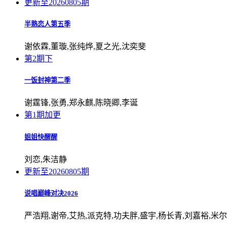
更新至20260805期
半熟恋人第五季
谢依霖,董璇,张纯烨,夏之光,沈奕斐
第2期下
一饭封神第二季
谢霆锋,张勇,郑永麒,陈晓卿,李诞
第1期加更
姐姐快醒醒
刘恋,朱洁静
更新至20260805期
说唱巅峰对决2026
严浩翔,谢帝,艾热,派克特,功夫胖,盛宇,杨长青,刘嘉裕,米尔