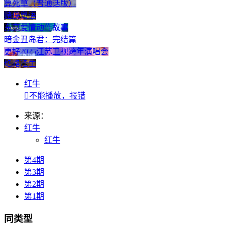
算死草（普通话版）
赌侠粤语
东京爱情动作故事
暗金丑岛君：完结篇
更好2025江苏卫视跨年演唱会
绝路逢生
红牛

不能播放，报错
来源：
红牛
红牛
第4期
第3期
第2期
第1期
同类型