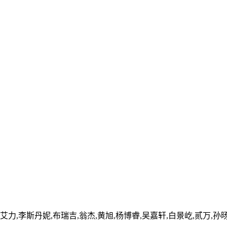
艾力,李斯丹妮,布瑞吉,翁杰,黄旭,杨博睿,吴嘉轩,白景屹,贰万,孙旸