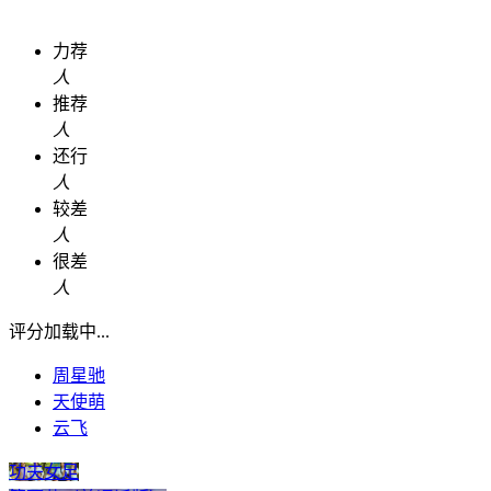
力荐
人
推荐
人
还行
人
较差
人
很差
人
评分加载中...
周星驰
天使萌
云飞
功夫女足