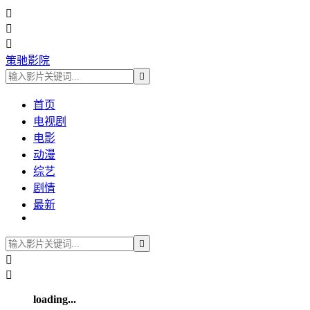



策驰影院

首页
电视剧
电影
动漫
综艺
剧情
最新



loading...