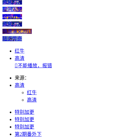
乘风2026
星河入梦
这位壮士
乘风2026
隋唐演义2013
陆贞传奇
红牛
高清

不能播放，报错
来源：
高清
红牛
高清
特别加更
特别加更
特别加更
第2期番外下