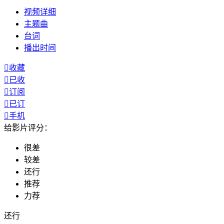
视频
详细
主题曲
台词
播出
时间

收藏

已收

订阅

已订

手机
给影片评分：
很差
较差
还行
推荐
力荐
还行