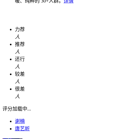
暖、纯粹的 30+人群。
详情
力荐
人
推荐
人
还行
人
较差
人
很差
人
评分加载中...
谢楠
唐艺昕