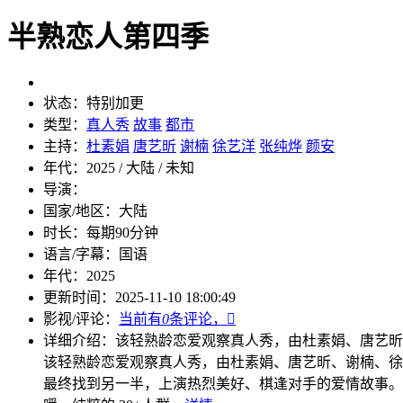
半熟恋人第四季
状态：
特别加更
类型：
真人秀
故事
都市
主持：
杜素娟
唐艺昕
谢楠
徐艺洋
张纯烨
颜安
年代：
2025 / 大陆 / 未知
导演：
国家/地区：
大陆
时长：
每期90分钟
语言/字幕：
国语
年代：
2025
更新时间：
2025-11-10 18:00:49
影视/评论：
当前有
0
条评论，

详细介绍：
该轻熟龄恋爱观察真人秀，由杜素娟、唐艺昕
该轻熟龄恋爱观察真人秀，由杜素娟、唐艺昕、谢楠、徐
最终找到另一半，上演热烈美好、棋逢对手的爱情故事。