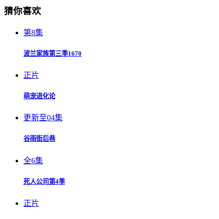
猜你喜欢
第8集
波兰家族第三季1670
正片
萌宠进化论
更新至04集
谷雨街后巷
全6集
死人公司第4季
正片