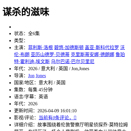
谋杀的滋味
状态：
全6集
类型：
主演：
菲利斯·洛根
碧悠·加德斯顿
盖亚·斯科代拉罗
沃
伦·布朗
亚历山德罗·贝德蒂
克里斯蒂安娜·德朗娜
鲁珀
特·霍利迪-埃文斯
乌尔巴诺·巴尔贝里尼
年代：
2026 / 意大利 / 英国 / Jon,Jones
导演：
Jon
Jones
国家/地区：
意大利 / 英国
集数：
每集 45分钟
语言/字幕：
英语
年代：
2026
更新时间：
2026-04-09 16:01:10
影视/评论：
当前有
0
条评论，

详细介绍：
故事围绕着伦敦警察厅明星侦探乔·莫特拉姆