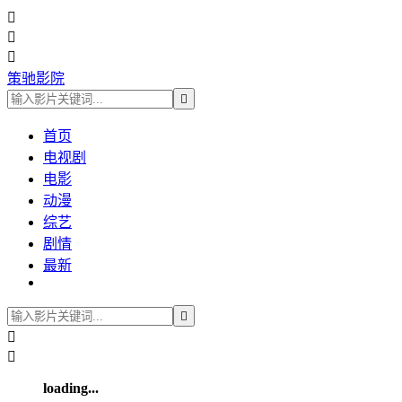



策驰影院

首页
电视剧
电影
动漫
综艺
剧情
最新



loading...