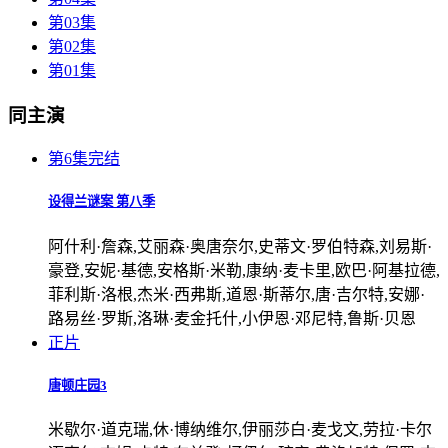
第03集
第02集
第01集
同主演
第6集完结
设得兰谜案 第八季
阿什利·詹森,艾丽森·奥唐奈尔,史蒂文·罗伯特森,刘易斯·
豪登,安妮·基德,安格斯·米勒,康纳·麦卡里,欧巴·阿基拉德,
菲利斯·洛根,杰米·西弗斯,道恩·斯蒂尔,唐·吉尔特,安娜·
路易丝·罗斯,洛琳·麦金托什,小伊恩·邓尼特,鲁斯·贝恩
正片
唐顿庄园3
米歇尔·道克瑞,休·博纳维尔,伊丽莎白·麦戈文,劳拉·卡尔