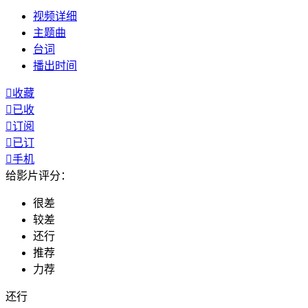
视频
详细
主题曲
台词
播出
时间

收藏

已收

订阅

已订

手机
给影片评分：
很差
较差
还行
推荐
力荐
还行