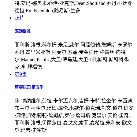
特,艾玛·娜奥米,乔治·亚克斯,Dean,Shortland,乔丹·亚历桑
德拉,Emily,Dunlop,路易斯·兰多
正片
深渊鲨难
菲利斯·洛根,科尔姆·米尼,威尔·阿滕伯勒,詹姆斯·卡罗尔·
乔丹,杰里米亚斯·阿莫尔,索菲·麦金托什,格蕾丝·内特
尔,Manuel,Pacific,大卫·萨马廷,大卫·J·比斯科,斯科特·科
克,李·拜福德
第9集
唐顿庄园 第五季
休·博纳维尔,劳拉·卡尔迈克尔,吉姆·卡特,拉奎尔·卡西迪,
布兰登·柯伊尔,汤姆·库伦,米歇尔·道克瑞,凯文·道尔,琼安
·弗洛加特,莉莉·詹姆斯,罗伯·詹姆斯-克里尔,艾伦·里奇,
菲利斯·洛根,伊丽莎白·麦戈文,索菲,麦希拉,朱利安·欧文
登,玛吉·史密斯