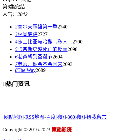
第6集完结
人气：
2842
2
高尔夫鹰雄第一季
2740
3
林间鸽踪
2727
4
莎士比亚与哈撒韦私人…
2700
5
卡普斯穿越死亡的反面
2698
6
老爸驾到圣诞节
2694
7
老师，你会不会回来
2693
8
The Way
2689

热门资讯
网站地图
-
RSS地图
-
百度地图
-
360地图
-
给我留言
Copyright © 2016-2023
策驰影院