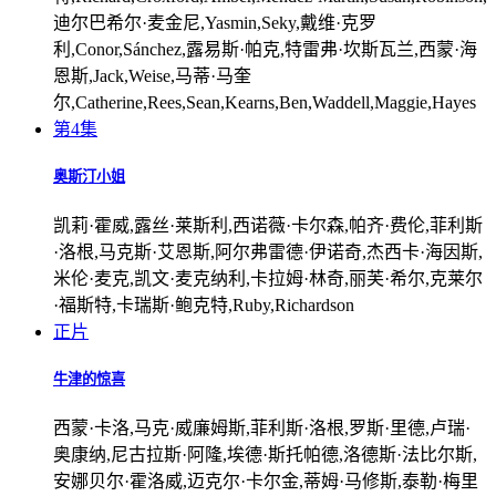
迪尔巴希尔·麦金尼,Yasmin,Seky,戴维·克罗
利,Conor,Sánchez,露易斯·帕克,特雷弗·坎斯瓦兰,西蒙·海
恩斯,Jack,Weise,马蒂·马奎
尔,Catherine,Rees,Sean,Kearns,Ben,Waddell,Maggie,Hayes
第4集
奥斯汀小姐
凯莉·霍威,露丝·莱斯利,西诺薇·卡尔森,帕齐·费伦,菲利斯
·洛根,马克斯·艾恩斯,阿尔弗雷德·伊诺奇,杰西卡·海因斯,
米伦·麦克,凯文·麦克纳利,卡拉姆·林奇,丽芙·希尔,克莱尔
·福斯特,卡瑞斯·鲍克特,Ruby,Richardson
正片
牛津的惊喜
西蒙·卡洛,马克·威廉姆斯,菲利斯·洛根,罗斯·里德,卢瑞·
奥康纳,尼古拉斯·阿隆,埃德·斯托帕德,洛德斯·法比尔斯,
安娜贝尔·霍洛威,迈克尔·卡尔金,蒂姆·马修斯,泰勒·梅里