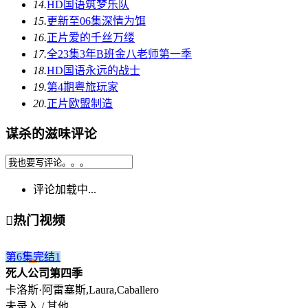
14.
HD国语
筑梦乐队
15.
更新至06集
深情为饵
16.
正片
爱的千丝万缕
17.
全23集
3年B班金八老师第一季
18.
HD国语
永远的战士
19.
第4期
粤旅玩家
20.
正片
欧盟制造
谋杀的滋味评论
评论加载中...

热门视频
第6集完结
1
死人公司第四季
卡洛斯·阿雷塞斯,Laura,Caballero
未录入 / 其他