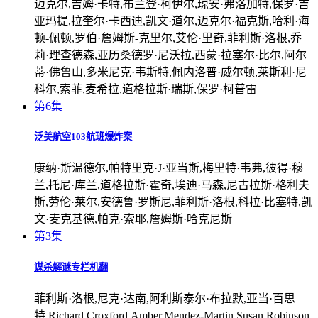
迈克尔,吉姆·卡特,布兰登·柯伊尔,琼安·弗洛加特,保罗·吉
亚玛提,拉奎尔·卡西迪,凯文·道尔,迈克尔·福克斯,哈利·海
顿-佩顿,罗伯·詹姆斯-克里尔,艾伦·里奇,菲利斯·洛根,乔
莉·理查德森,亚历桑德罗·尼沃拉,西蒙·拉塞尔·比尔,阿尔
蒂·佛鲁山,多米尼克·韦斯特,佩内洛普·威尔顿,莱斯利·尼
科尔,索菲,麦希拉,道格拉斯·瑞斯,保罗·柯普雷
第6集
泛美航空103航班爆炸案
康纳·斯温德尔,帕特里克·J·亚当斯,梅里特·韦弗,彼得·穆
兰,托尼·库兰,道格拉斯·霍奇,埃迪·马森,尼古拉斯·格利夫
斯,劳伦·莱尔,安德鲁·罗斯尼,菲利斯·洛根,科拉·比塞特,凯
文·麦克基德,帕克·索耶,詹姆斯·哈克尼斯
第3集
谋杀解谜专栏机翻
菲利斯·洛根,尼克·达南,阿利斯泰尔·布拉默,亚当·百思
特,Richard,Croxford,Amber,Mendez-Martin,Susan,Robinson,