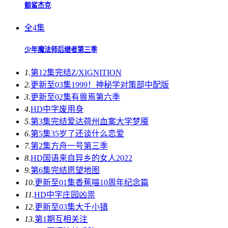
鲸鲨杰克
全4集
少年魔法师后继者第三季
1.
第12集完结
Z/XIGNITION
2.
更新至03集
1999！神秘学对策部中配版
3.
更新至02集
有兽焉第六季
4.
HD中字
废用身
5.
第3集完结
爱达荷州血案大学梦魇
6.
第5集
35岁了还谈什么恋爱
7.
第2集
方舟一号第三季
8.
HD国语
来自异乡的女人2022
9.
第6集完结
愿望地图
10.
更新至01集
香蕉喵10周年纪念篇
11.
HD中字
庄园凶祟
12.
更新至03集
大千小镇
13.
第1期
互相关注