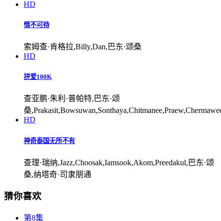
HD
情不可待
索姆查·肯格拉,Billy,Dan,巴东·颂桑
HD
拼爱100K
查亚鹏·朱利·普帕特,巴东·颂
桑,Prakasit,Bowsuwan,Sonthaya,Chitmanee,Praew,Chermaw
HD
神奇泰国无所不有
查理·瑞纳,Jazz,Choosak,Iamsook,Akom,Preedakul,巴东·颂
桑,纳塔奇·司隶朋通
猜你喜欢
第8集