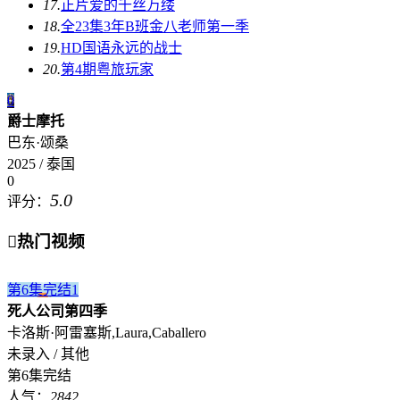
17.
正片
爱的千丝万缕
18.
全23集
3年B班金八老师第一季
19.
HD国语
永远的战士
20.
第4期
粤旅玩家
0
爵士摩托
巴东·颂桑
2025 / 泰国
0
5.0
评分：

热门视频
第6集完结
1
死人公司第四季
卡洛斯·阿雷塞斯,Laura,Caballero
未录入 / 其他
第6集完结
人气：
2842