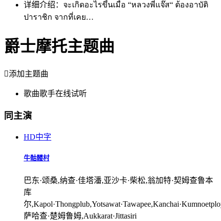
详细介绍：
จะเกิดอะไรขึ้นเมื่อ “หลวงพี่แจ๊ส“ ต้องอาบัติ
ปาราชิก จากที่เคย…
爵士摩托主题曲

添加主题曲
歌曲
歌手
在线试听
同主演
HD中字
牛骷髅村
巴东·颂桑,纳查·佳塔潘,亚沙卡·柴松,翁加特·契姆查鲁本
库
尔,Kapol·Thongplub,Yotsawat·Tawapee,Kanchai·Kumnoetplo
萨哈查·楚姆鲁姆,Aukkarat·Jittasiri