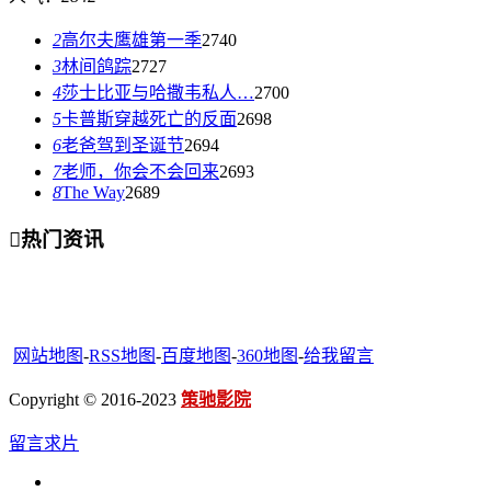
2
高尔夫鹰雄第一季
2740
3
林间鸽踪
2727
4
莎士比亚与哈撒韦私人…
2700
5
卡普斯穿越死亡的反面
2698
6
老爸驾到圣诞节
2694
7
老师，你会不会回来
2693
8
The Way
2689

热门资讯
网站地图
-
RSS地图
-
百度地图
-
360地图
-
给我留言
Copyright © 2016-2023
策驰影院
留言求片