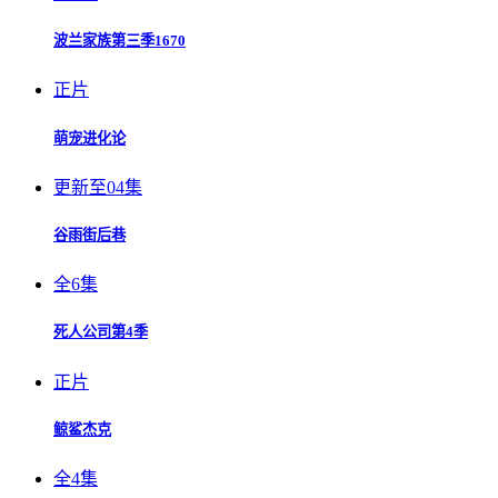
波兰家族第三季1670
正片
萌宠进化论
更新至04集
谷雨街后巷
全6集
死人公司第4季
正片
鲸鲨杰克
全4集