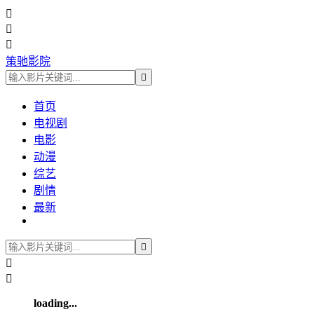



策驰影院

首页
电视剧
电影
动漫
综艺
剧情
最新



loading...