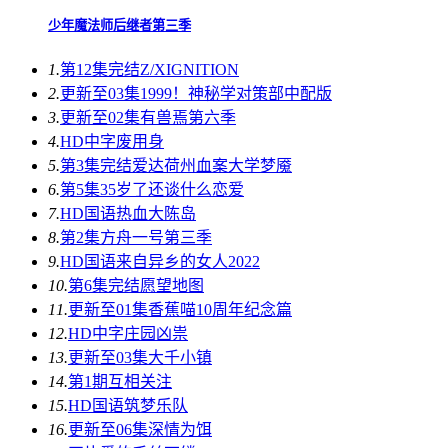
少年魔法师后继者第三季
1.
第12集完结
Z/XIGNITION
2.
更新至03集
1999！神秘学对策部中配版
3.
更新至02集
有兽焉第六季
4.
HD中字
废用身
5.
第3集完结
爱达荷州血案大学梦魇
6.
第5集
35岁了还谈什么恋爱
7.
HD国语
热血大陈岛
8.
第2集
方舟一号第三季
9.
HD国语
来自异乡的女人2022
10.
第6集完结
愿望地图
11.
更新至01集
香蕉喵10周年纪念篇
12.
HD中字
庄园凶祟
13.
更新至03集
大千小镇
14.
第1期
互相关注
15.
HD国语
筑梦乐队
16.
更新至06集
深情为饵