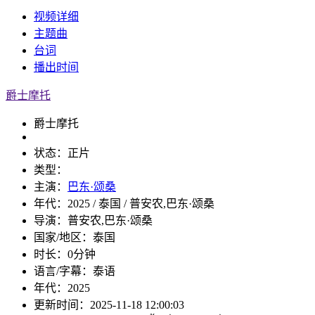
视频
详细
主题曲
台词
播出
时间
爵士摩托
爵士摩托
状态：
正片
类型：
主演：
巴东·颂桑
年代：
2025 / 泰国 / 普安农,巴东·颂桑
导演：
普安农,巴东·颂桑
国家/地区：
泰国
时长：
0分钟
语言/字幕：
泰语
年代：
2025
更新时间：
2025-11-18 12:00:03