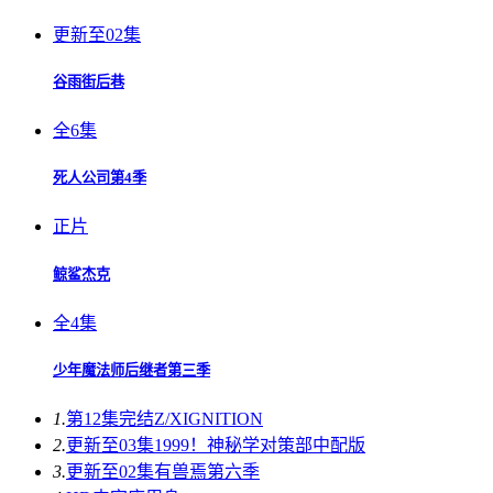
更新至02集
谷雨街后巷
全6集
死人公司第4季
正片
鲸鲨杰克
全4集
少年魔法师后继者第三季
1.
第12集完结
Z/XIGNITION
2.
更新至03集
1999！神秘学对策部中配版
3.
更新至02集
有兽焉第六季