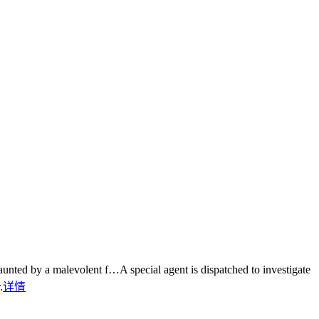
d haunted by a malevolent f…
A special agent is dispatched to investigate
.
详情