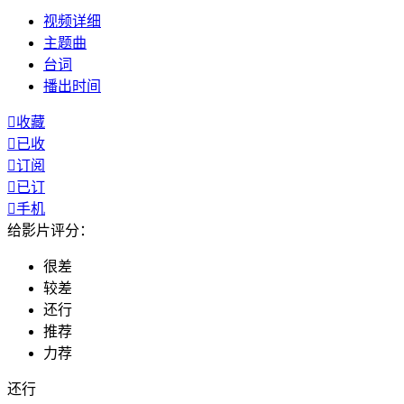
视频
详细
主题曲
台词
播出
时间

收藏

已收

订阅

已订

手机
给影片评分：
很差
较差
还行
推荐
力荐
还行