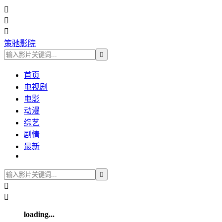



策驰影院

首页
电视剧
电影
动漫
综艺
剧情
最新



loading...