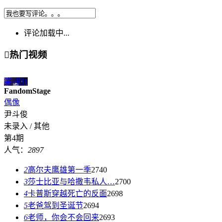
评论加载中...

热门视频
第4期
1
FandomStage
偶像
尹斗俊
未录入 / 其他
第4期
人气：
2897
2
高尔夫鹰雄第一季
2740
3
莎士比亚与哈撒韦私人…
2700
4
卡普斯穿越死亡的反面
2698
5
老爸驾到圣诞节
2694
6
老师，你会不会回来
2693