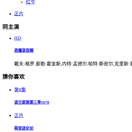
红牛
正片
同主演
HD
恶魔录音棚
戴夫·格罗,泰勒·霍金斯,内特·孟德尔,帕特·斯密尔,克里斯·
猜你喜欢
第8集
波兰家族第三季1670
正片
萌宠进化论