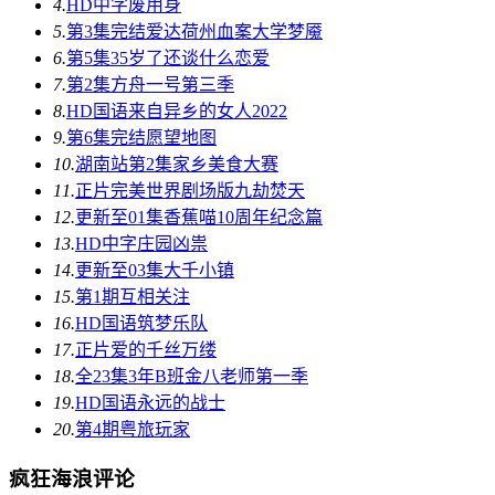
4.
HD中字
废用身
5.
第3集完结
爱达荷州血案大学梦魇
6.
第5集
35岁了还谈什么恋爱
7.
第2集
方舟一号第三季
8.
HD国语
来自异乡的女人2022
9.
第6集完结
愿望地图
10.
湖南站第2集
家乡美食大赛
11.
正片
​完美世界剧场版九劫焚天​
12.
更新至01集
香蕉喵10周年纪念篇
13.
HD中字
庄园凶祟
14.
更新至03集
大千小镇
15.
第1期
互相关注
16.
HD国语
筑梦乐队
17.
正片
爱的千丝万缕
18.
全23集
3年B班金八老师第一季
19.
HD国语
永远的战士
20.
第4期
粤旅玩家
疯狂海浪评论