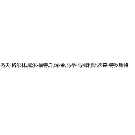
,杰夫·格尔林,威尔·福特,凯瑞·金,马蒂·马图利斯,杰森·特罗斯特