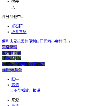
很差
人
评分加载中...
光石研
坂井真纪
便利店兄弟柔情便利店门司港小金村门市
克洛伊玛
黑江与江间
丰臣兄弟！
ALIUS-特定事件调查档案
我们家-番外
红牛
高清

不能播放，报错
来源：
高清