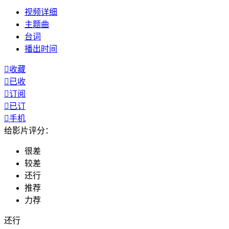
视频
详细
主题曲
台词
播出
时间

收藏

已收

订阅

已订

手机
给影片评分：
很差
较差
还行
推荐
力荐
还行