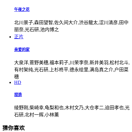
午夜之花
北川景子,森田望智,佐久间大介,渋谷龍太,涩川清彦,田中
丽奈,光石研,池内博之
正片
亲爱的家
大泉洋,菅野美穗,福本莉子,川荣李奈,新井美羽,松村北斗,
有村架纯,光石研,上杉柊平,德永绘里,满岛真之介,户田菜
穗
HD
捏造
绫野刚,柴崎幸,龟梨和也,木村文乃,大仓孝二,迫田孝也,光
石研,北村一辉,小林薰
猜你喜欢