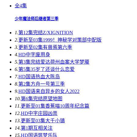
全4集
少年魔法师后继者第三季
1.
第12集完结
Z/XIGNITION
2.
更新至03集
1999！神秘学对策部中配版
3.
更新至02集
有兽焉第六季
4.
HD中字
废用身
5.
第3集完结
爱达荷州血案大学梦魇
6.
第5集
35岁了还谈什么恋爱
7.
HD国语
热血大陈岛
8.
第2集
方舟一号第三季
9.
HD国语
来自异乡的女人2022
10.
第6集完结
愿望地图
11.
更新至01集
香蕉喵10周年纪念篇
12.
HD中字
庄园凶祟
13.
更新至03集
大千小镇
14.
第1期
互相关注
15.
HD国语
筑梦乐队