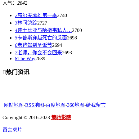
人气：
2842
2
高尔夫鹰雄第一季
2740
3
林间鸽踪
2727
4
莎士比亚与哈撒韦私人…
2700
5
卡普斯穿越死亡的反面
2698
6
老爸驾到圣诞节
2694
7
老师，你会不会回来
2693
8
The Way
2689

热门资讯
网站地图
-
RSS地图
-
百度地图
-
360地图
-
给我留言
Copyright © 2016-2023
策驰影院
留言求片