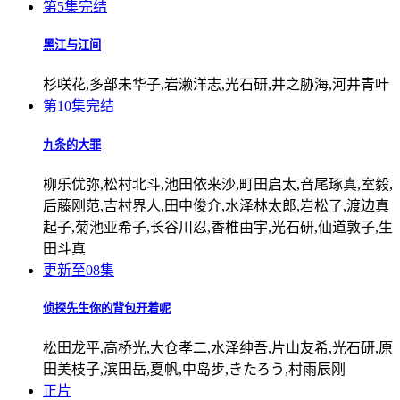
第5集完结
黑江与江间
杉咲花,多部未华子,岩濑洋志,光石研,井之胁海,河井青叶
第10集完结
九条的大罪
柳乐优弥,松村北斗,池田依来沙,町田启太,音尾琢真,室毅,
后藤刚范,吉村界人,田中俊介,水泽林太郎,岩松了,渡边真
起子,菊池亚希子,长谷川忍,香椎由宇,光石研,仙道敦子,生
田斗真
更新至08集
侦探先生你的背包开着呢
松田龙平,高桥光,大仓孝二,水泽绅吾,片山友希,光石研,原
田美枝子,滨田岳,夏帆,中岛步,きたろう,村雨辰刚
正片