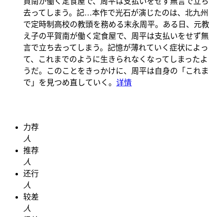
賀南が働く定食屋で、周平は支払いをせず無言で立ち
去ってしまう。記…
本作で光石が演じたのは、北九州
で定時制高校の教頭を務める末永周平。ある日、元教
え子の平賀南が働く定食屋で、周平は支払いをせず無
言で立ち去ってしまう。記憶が薄れていく症状によっ
て、これまでのように生きられなくなってしまったよ
うだ。このことをきっかけに、周平は自身の「これま
で」を見つめ直していく。
详情
力荐
人
推荐
人
还行
人
较差
人