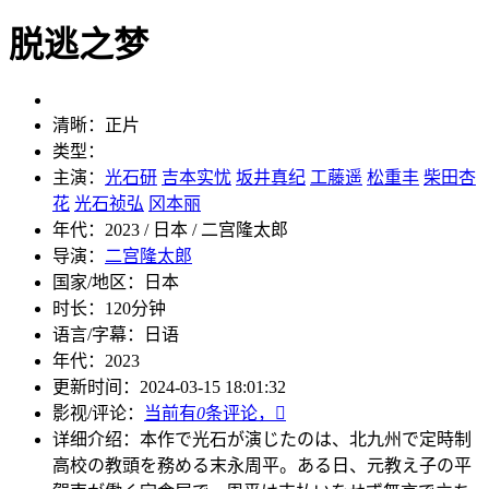
脱逃之梦
清晰：
正片
类型：
主演：
光石研
吉本实忧
坂井真纪
工藤遥
松重丰
柴田杏
花
光石祯弘
冈本丽
年代：
2023 / 日本 / 二宫隆太郎
导演：
二宫隆太郎
国家/地区：
日本
时长：
120分钟
语言/字幕：
日语
年代：
2023
更新时间：
2024-03-15 18:01:32
影视/评论：
当前有
0
条评论，

详细介绍：
本作で光石が演じたのは、北九州で定時制
高校の教頭を務める末永周平。ある日、元教え子の平