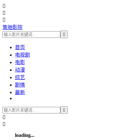



策驰影院

首页
电视剧
电影
动漫
综艺
剧情
最新



loading...