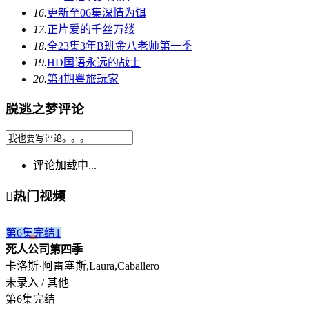
16.
更新至06集
深情为饵
17.
正片
爱的千丝万缕
18.
全23集
3年B班金八老师第一季
19.
HD国语
永远的战士
20.
第4期
粤旅玩家
脱逃之梦评论
评论加载中...

热门视频
第6集完结
1
死人公司第四季
卡洛斯·阿雷塞斯,Laura,Caballero
未录入 / 其他
第6集完结