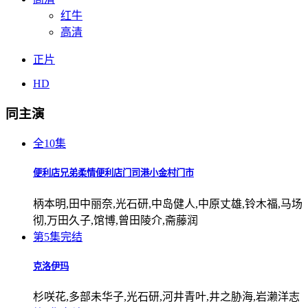
红牛
高清
正片
HD
同主演
全10集
便利店兄弟柔情便利店门司港小金村门市
柄本明,田中丽奈,光石研,中岛健人,中原丈雄,铃木福,马场
彻,万田久子,馆博,曾田陵介,斋藤润
第5集完结
克洛伊玛
杉咲花,多部未华子,光石研,河井青叶,井之胁海,岩濑洋志