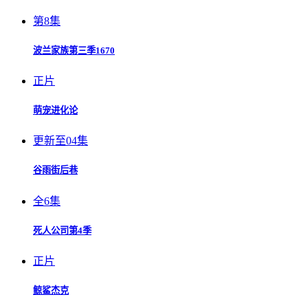
第8集
波兰家族第三季1670
正片
萌宠进化论
更新至04集
谷雨街后巷
全6集
死人公司第4季
正片
鲸鲨杰克