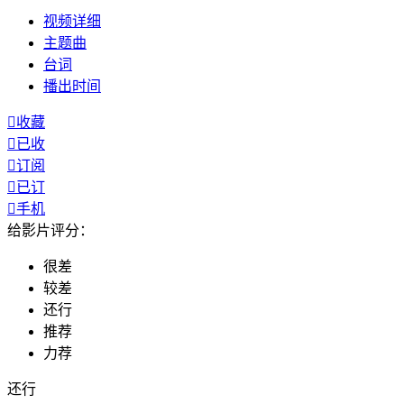
视频
详细
主题曲
台词
播出
时间

收藏

已收

订阅

已订

手机
给影片评分：
很差
较差
还行
推荐
力荐
还行