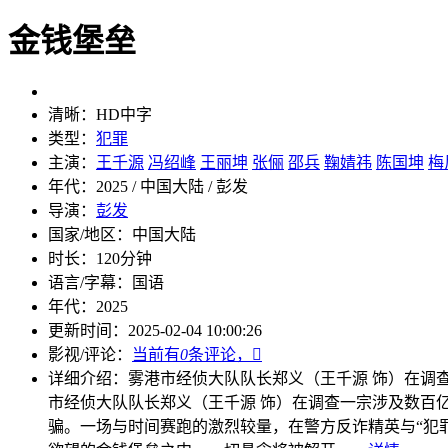
金钱堡垒
清晰：
HD中字
类型：
犯罪
主演：
王千源
冯绍峰
王丽坤
张俪
邵兵
鞠婧祎
陈国坤
梅
年代：
2025 / 中国大陆 / 彭发
导演：
彭发
国家/地区：
中国大陆
时长：
120分钟
语言/字幕：
国语
年代：
2025
更新时间：
2025-02-04 10:00:26
影视/评论：
当前有
0
条评论，

详细介绍：
雾港市经侦大队队长郑义（王千源 饰）在调查
市经侦大队队长郑义（王千源 饰）在调查一宗涉及数百亿的
骗。一场与时间赛跑的激烈较量，在警方反诈精英与“犯