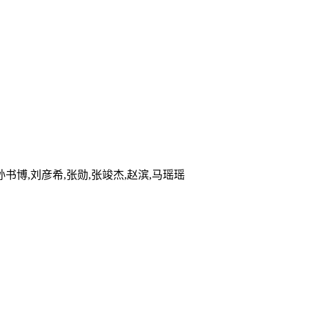
孙书博,刘彦希,张勋,张竣杰,赵滨,马瑶瑶