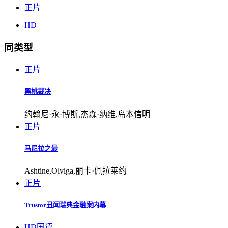
正片
HD
同类型
正片
黑桃裁决
约翰尼·永·博斯,杰森·纳维,岛本信明
正片
马尼拉之最
Ashtine,Olviga,丽卡·佩拉莱约
正片
Trustor丑闻瑞典金融案内幕
HD国语