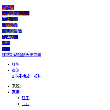
兰陵王
​大唐迷雾第一季​
大唐迷雾
惊天救援
莫莉的冒险
蜂蜜的针
主角
无间
怦然新动的冬天第二季
红牛
高清

不能播放，报错
来源：
高清
红牛
高清