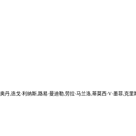
奥丹,迭戈·利纳斯,路易·曼迪勒,劳拉·马兰洛,蒂莫西·V·墨菲,克里