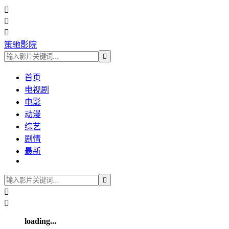



策驰影院

首页
电视剧
电影
动漫
综艺
剧情
最新



loading...