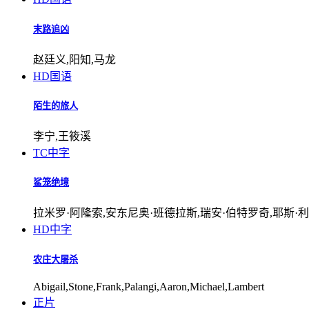
末路追凶
赵廷义,阳知,马龙
HD国语
陌生的旅人
李宁,王筱溪
TC中字
鲨笼绝境
拉米罗·阿隆索,安东尼奥·班德拉斯,瑞安·伯特罗奇,耶斯·利
HD中字
农庄大屠杀
Abigail,Stone,Frank,Palangi,Aaron,Michael,Lambert
正片