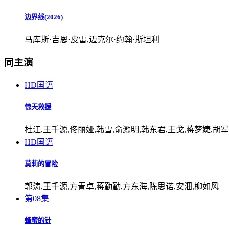
边界线(2026)
马库斯·吉恩·皮雷,迈克尔·约翰·斯坦利
同主演
HD国语
惊天救援
杜江,王千源,佟丽娅,韩雪,俞灏明,韩东君,王戈,蒋梦婕,胡军
HD国语
莫莉的冒险
郭涛,王千源,方青卓,蒋勤勤,方东海,陈思诺,安沺,柳如风
第08集
蜂蜜的针