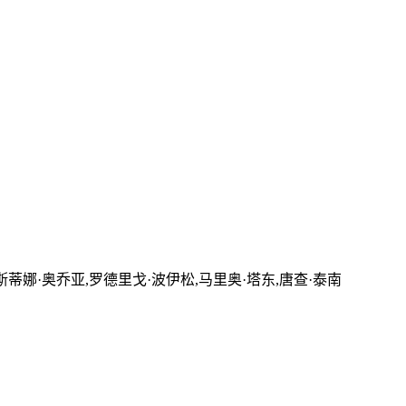
斯蒂娜·奥乔亚,罗德里戈·波伊松,马里奥·塔东,唐查·泰南