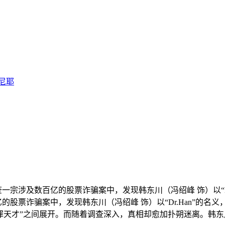
尼耶
一宗涉及数百亿的股票诈骗案中，发现韩东川（冯绍峰 饰）以“Dr
股票诈骗案中，发现韩东川（冯绍峰 饰）以“Dr.Han”的名
罪天才”之间展开。而随着调查深入，真相却愈加扑朔迷离。韩