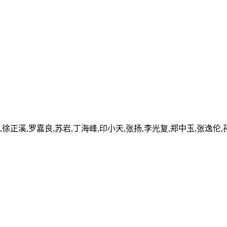
,徐正溪,罗嘉良,苏岩,丁海峰,印小天,张扬,李光复,郑中玉,张逸伦,