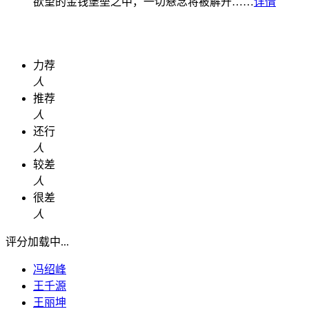
欲望的金钱堡垒之中，一切悬念将被解开……
详情
力荐
人
推荐
人
还行
人
较差
人
很差
人
评分加载中...
冯绍峰
王千源
王丽坤