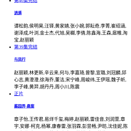
第40集完结
逍遥
谭松韵,侯明昊,汪铎,黄家婧,张小婉,郭耘奇,李菁,崔绍涵,
谢泽成,叶浏,金士杰,代旭,吴樾,李倩,陈鑫海,王森,扈帷,淘
宝,赵丽颖
第39集完结
与凤行
赵丽颖,林更新,辛云来,何与,李嘉琦,曾黎,宣璐,刘冠麟,邱
心志,黄澄澄,徐海乔,董洁,宋宁峰,周峻纬,王伊瑶,魏子昕,
李子峰,黄羿,胡丹丹,周小川,陈震
正片
酱园弄·悬案
章子怡,王传君,易烊千玺,梅婷,赵丽颖,雷佳音,刘润萱,章
宇,安娜·柯克,杨幂,康春雷,张羽霖,彭昱畅,尹昉,沈佳妮,陈