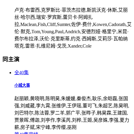
卢克·布雷西,克罗斯比·菲茨杰拉德,斯凯沃克·休斯,艾丽
丝·哈尔西,瑞安·罗宾斯,蕾贝卡∙阿姆扎
拉,Maclean,Fish,Cliff,Sumter,佐伊·费什,Kowen,Cadorath,艾
伦·默克,Tom,Young,Paul,Andrich,安德烈娅·格里宁,米昆·
费尔布拉泽,沃伦·克里斯蒂,约克·西姆斯,艾莉莎·瓦帕纳
塔克,雷恩·扎维尼姆·戈茨,Xander,Cole
同主演
全40集
小城大事
赵丽颖,黄晓明,陈明昊,朱媛媛,秦俊杰,耿乐,余皑磊,张国
强,刘威葳,李九霄,张维伊,王伊瑶,董可飞,朱超艺,陈昊明,
刘巴特尔,陈法蓉,罗二羊,郭广平,张晔子,韩昊霖,王建国,
贾景晖,傅迦,刘亭作,李溪芮,刘桦,王姬,吴彦姝,李强,夏力
薪,房子斌,宋宁峰,李传缨,巫刚