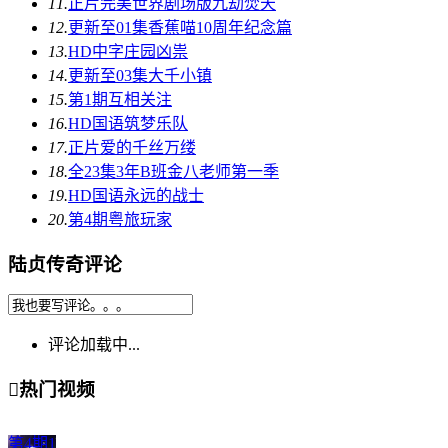
11.
正片
​完美世界剧场版九劫焚天​
12.
更新至01集
香蕉喵10周年纪念篇
13.
HD中字
庄园凶祟
14.
更新至03集
大千小镇
15.
第1期
互相关注
16.
HD国语
筑梦乐队
17.
正片
爱的千丝万缕
18.
全23集
3年B班金八老师第一季
19.
HD国语
永远的战士
20.
第4期
粤旅玩家
陆贞传奇评论
评论加载中...

热门视频
第4期
1