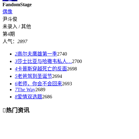
FandomStage
偶像
尹斗俊
未录入 / 其他
第4期
人气：
2897
2
高尔夫鹰雄第一季
2740
3
莎士比亚与哈撒韦私人…
2700
4
卡普斯穿越死亡的反面
2698
5
老爸驾到圣诞节
2694
6
老师，你会不会回来
2693
7
The Way
2689
8
爱情双选题
2686

热门资讯