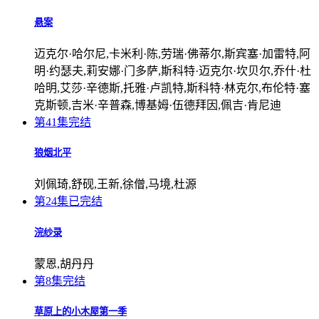
悬案
迈克尔·哈尔尼,卡米利·陈,劳瑞·佛蒂尔,斯宾塞·加雷特,阿
明·约瑟夫,莉安娜·门多萨,斯科特·迈克尔·坎贝尔,乔什·杜
哈明,艾莎·辛德斯,托雅·卢凯特,斯科特·林克尔,布伦特·塞
克斯顿,吉米·辛普森,博基姆·伍德拜因,佩吉·肯尼迪
第41集完结
狼烟北平
刘佩琦,舒砚,王新,徐僧,马境,杜源
第24集已完结
浣纱录
蒙恩,胡丹丹
第8集完结
草原上的小木屋第一季