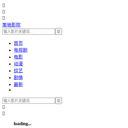



策驰影院

首页
电视剧
电影
动漫
综艺
剧情
最新



loading...