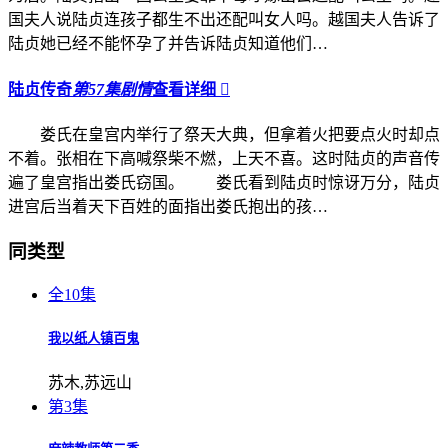
国夫人说陆贞连孩子都生不出还配叫女人吗。越国夫人告诉了
陆贞她已经不能怀孕了并告诉陆贞知道他们…
陆贞传奇
第57集剧情
查看详细

娄氏在皇宫内举行了祭天大典，但拿着火把要点火时却点
不着。张相在下高喊祭柴不燃，上天不喜。这时陆贞的声音传
遍了皇宫指出娄氏窃国。 娄氏看到陆贞时惊讶万分，陆贞
进宫后当着天下百姓的面指出娄氏抱出的孩…
同类型
全10集
我以纸人镇百鬼
苏木,苏远山
第3集