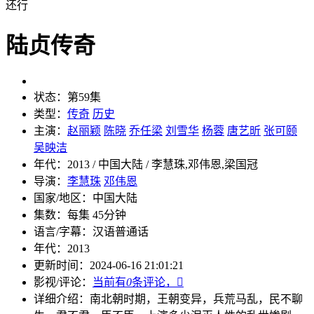
还行
陆贞传奇
状态：
第59集
类型：
传奇
历史
主演：
赵丽颖
陈晓
乔任梁
刘雪华
杨蓉
唐艺昕
张可颐
吴映洁
年代：
2013 / 中国大陆 / 李慧珠,邓伟恩,梁国冠
导演：
李慧珠
邓伟恩
国家/地区：
中国大陆
集数：
每集 45分钟
语言/字幕：
汉语普通话
年代：
2013
更新时间：
2024-06-16 21:01:21
影视/评论：
当前有
0
条评论，

详细介绍：
南北朝时期，王朝变异，兵荒马乱，民不聊