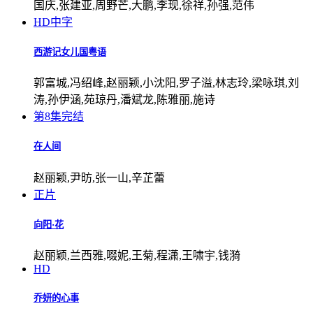
国庆,张建亚,周野芒,大鹏,李现,徐祥,孙强,范伟
HD中字
西游记女儿国粤语
郭富城,冯绍峰,赵丽颖,小沈阳,罗子溢,林志玲,梁咏琪,刘
涛,孙伊涵,苑琼丹,潘斌龙,陈雅丽,施诗
第8集完结
在人间
赵丽颖,尹昉,张一山,辛芷蕾
正片
向阳·花
赵丽颖,兰西雅,啜妮,王菊,程潇,王啸宇,钱漪
HD
乔妍的心事