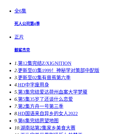
全6集
死人公司第4季
正片
鲸鲨杰克
1.
第12集完结
Z/XIGNITION
2.
更新至03集
1999！神秘学对策部中配版
3.
更新至02集
有兽焉第六季
4.
HD中字
废用身
5.
第3集完结
爱达荷州血案大学梦魇
6.
第5集
35岁了还谈什么恋爱
7.
第2集
方舟一号第三季
8.
HD国语
来自异乡的女人2022
9.
第6集完结
愿望地图
10.
湖南站第2集
家乡美食大赛