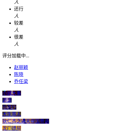
人
还行
人
较差
人
很差
人
评分加载中...
赵丽颖
陈晓
乔任梁
小城大事
逍遥
与凤行
大生意人
狄仁杰之通天帝国粤语
龙门镖局