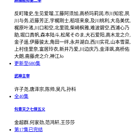
麻辣教师第二季
反町隆史,生见爱瑠,工藤阿须加,高桥玛莉润,市川知宏,夙
川与务,近藤芳正,宇梶刚士,稻垣来泉,及川桃利,大岛美优,
梶原叶渚,川口和空,北里琉,柴崎枫雅,难波碧空,西浦心乃
助,堀口真帆,森本陆斗,松尾そのま,大石爱阳,高木龙之介,
金子遥,伊藤骏太,角田一绊,永井湖白,西川实花,山本雪菜,
上村佳里奈,富居玲衣,新井乃爱,川边庆乃,金泽飒,高桥佑
大朗,斋藤虎之介,神江Jo
更新至680集
武神主宰
许子尧,唐泽宗,陈帅,吴凡,孙科
全40集
包青天之七侠五义
金超群,何家劲,范鸿轩,王莎莎
第17集已完结