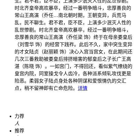
生。君不君，臣不臣，上演多少泯灭人性的乱世惨剧。
时北齐皇帝高欢暴卒，经过一番明争暗斗，忠厚善良的
常山王高演（乔任…
南北朝时期，王朝变异，兵荒马
乱，民不聊生。君不君，臣不臣，上演多少泯灭人性的
乱世惨剧。时北齐皇帝高欢暴卒，经过一番明争暗斗，
忠厚善良的常山王高演（乔任梁 饰）终于在母亲娄皇后
（刘雪华 饰）的经营下践祚。此后不久，家中突生变异
的才女陆贞（赵丽颖 饰）决心入宫当宫女，在此期间还
几次三番救助被娄皇后排挤暗害的郁皇后之子长广王高
湛（陈晓 饰）。一如宫门，不得回还，看似紫气缭绕的
皇宫内院，同室操戈令人齿冷，各种派系倾轧攻伐更是
险恶。柔弱女子陆贞身处各种阴谋和爱恨情仇的交汇
点，稍不留神即有亡命危险。
详情
力荐
人
推荐