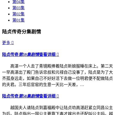
第04集
第03集
第02集
第01集
陆贞传奇分集剧情
更多

陆贞传奇
第59集剧情
查看详细

高湛一个人去了青镜殿捧着陆贞新娘服睡在床上。第二天
一早高湛出了殿门告诉忠叔和元禄自己没事了，陆贞是为了大
齐孤身远走，如果自己不好好活下去做一位明君便不配做陆贞
的夫君。三年后官窑的生意一天比一天差，…
陆贞传奇
第58集剧情
查看详细

越国夫人请陆贞到嘉福殿中让陆贞劝高湛赶紧立同昌公主
为后。陆贞指出一国公主要靠下毒才嫁出去还配叫公主吗。越