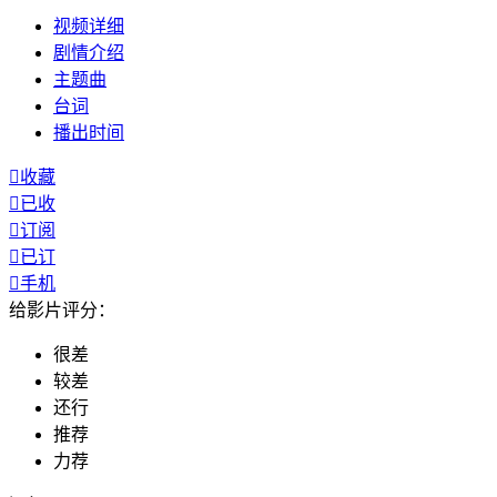
视频
详细
剧情
介绍
主题曲
台词
播出
时间

收藏

已收

订阅

已订

手机
给影片评分：
很差
较差
还行
推荐
力荐