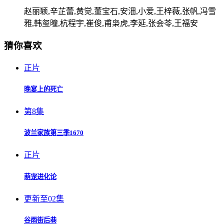
赵丽颖,辛芷蕾,黄觉,董宝石,安沺,小爱,王梓薇,张帆,冯雪
雅,韩玺曈,杭程宇,崔俊,甫枭虎,李延,张会苓,王福安
猜你喜欢
正片
晚宴上的死亡
第8集
波兰家族第三季1670
正片
萌宠进化论
更新至02集
谷雨街后巷