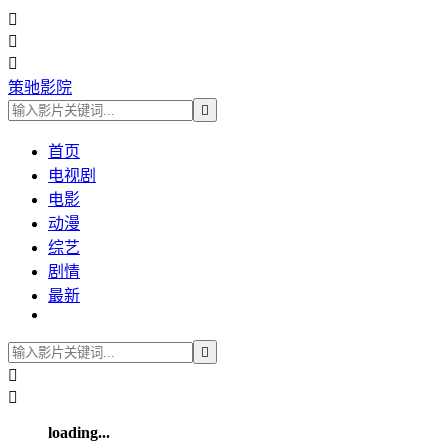



策驰影院

首页
电视剧
电影
动漫
综艺
剧情
最新



loading...