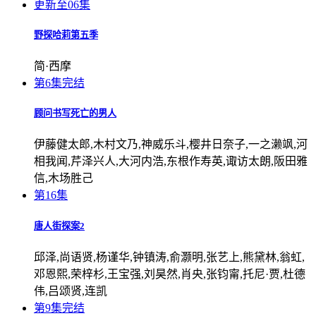
更新至06集
野探哈莉第五季
简·西摩
第6集完结
顾问书写死亡的男人
伊藤健太郎,木村文乃,神威乐斗,樱井日奈子,一之濑飒,河
相我闻,芹泽兴人,大河内浩,东根作寿英,诹访太朗,阪田雅
信,木场胜己
第16集
唐人街探案2
邱泽,尚语贤,杨谨华,钟镇涛,俞灏明,张艺上,熊黛林,翁虹,
邓恩熙,荣梓杉,王宝强,刘昊然,肖央,张钧甯,托尼·贾,杜德
伟,吕颂贤,连凯
第9集完结