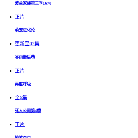
波兰家族第三季1670
正片
萌宠进化论
更新至02集
谷雨街后巷
正片
再度呼吸
全6集
死人公司第4季
正片
鲸鲨杰克