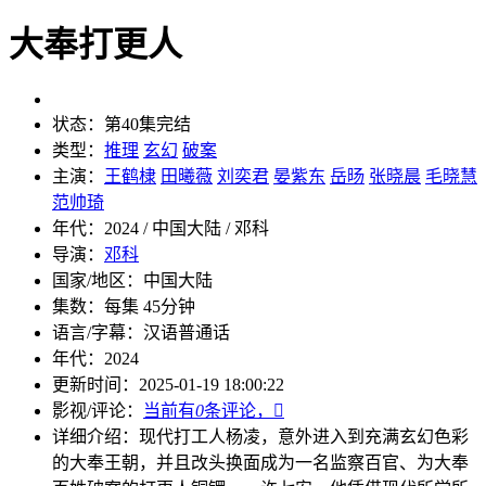
大奉打更人
状态：
第40集完结
类型：
推理
玄幻
破案
主演：
王鹤棣
田曦薇
刘奕君
晏紫东
岳旸
张晓晨
毛晓慧
范帅琦
年代：
2024 / 中国大陆 / 邓科
导演：
邓科
国家/地区：
中国大陆
集数：
每集 45分钟
语言/字幕：
汉语普通话
年代：
2024
更新时间：
2025-01-19 18:00:22
影视/评论：
当前有
0
条评论，

详细介绍：
现代打工人杨凌，意外进入到充满玄幻色彩
的大奉王朝，并且改头换面成为一名监察百官、为大奉