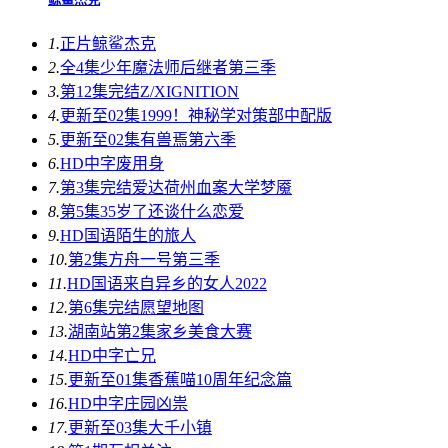
1.
正片
鲸鲨杰克
2.
全4集
少年魔法师后继者第三季
3.
第12集完结
Z/XIGNITION
4.
更新至02集
1999！神秘学对策部中配版
5.
更新至02集
有兽焉第六季
6.
HD中字
废用身
7.
第3集完结
爱达荷州血案大学梦魇
8.
第5集
35岁了还谈什么恋爱
9.
HD国语
陌生的旅人
10.
第2集
方舟一号第三季
11.
HD国语
来自异乡的女人2022
12.
第6集完结
愿望地图
13.
湖南站第2集
家乡美食大赛
14.
HD中字
亡兄
15.
更新至01集
香蕉喵10周年纪念篇
16.
HD中字
庄园凶祟
17.
更新至03集
大千小镇