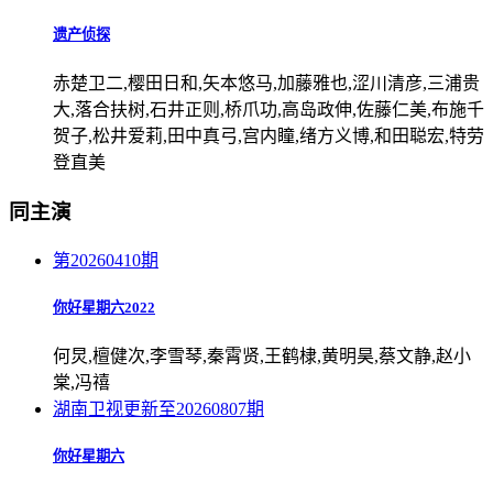
遗产侦探
赤楚卫二,樱田日和,矢本悠马,加藤雅也,涩川清彦,三浦贵
大,落合扶树,石井正则,桥爪功,高岛政伸,佐藤仁美,布施千
贺子,松井爱莉,田中真弓,宫内瞳,绪方义博,和田聪宏,特劳
登直美
同主演
第20260410期
你好星期六2022
何炅,檀健次,李雪琴,秦霄贤,王鹤棣,黄明昊,蔡文静,赵小
棠,冯禧
湖南卫视
更新至20260807期
你好星期六