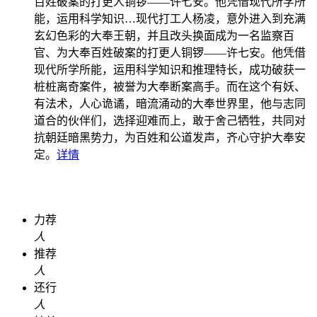
百姓破案的打更人铜锣——许七安。他凭借现代所学所
能，运用科学知识…
现代打工人杨凌，意外进入到充满
玄幻色彩的大奉王朝，并且改头换面成为一名监察百
官、为大奉百姓破案的打更人铜锣——许七安。他凭借
现代所学所能，运用科学知识和推理特长，成功破获一
桩桩离奇案件，被誉为大奉断案高手。而在这个有妖、
有法术，人心诡谲，暗流涌动的大奉世界里，他与志同
道合的伙伴们，选择迎难而上，敢于舍己牺牲，共同对
抗朝廷暗黑势力，为百姓和公道发声，齐心守护大奉安
定。
详情
力荐
人
推荐
人
还行
人