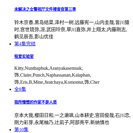
未解决之女警视厅文件捜査官第三季
铃木京香,黑岛结菜,泽村一树,远藤宪一,山内圭哉,皆川猿
时,宫世琉弥,凉,武田玲奈,草川直弥,井上翔太,内藤刚志,
鹤见辰吾,影山优佳
第4集完结
租爱实验室
Kitty,Nunthaphuk,Aranyakasemsuk,
饰,Claire,Punch,Naphassanan,Kalaphan,
饰,Eris,B,Mine,Jiratchaya,Komontut,饰,Cher
全8集
我所憧憬的作家不是人类
京本大我,樱田日和,一之濑飒,山本耕史,宫田俊哉,石川恋,
刚力彩芽,永尾柚乃,辻凪子,阿部亮平,新纳慎也
第10集