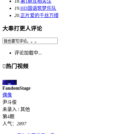
18.
第1期
互相关注
19.
HD国语
筑梦乐队
20.
正片
爱的千丝万缕
大奉打更人评论
评论加载中...

热门视频
第4期
1
FandomStage
偶像
尹斗俊
未录入 / 其他
第4期
人气：
2897