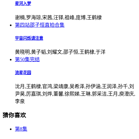
星河入梦
谢楠,罗海琼,宋茜,汪铎,祖峰,庞博,王鹤棣
第四站邵子恒直拍合集
宇宙闪烁请注意
黄晓明,黄子韬,刘耀文,邵子恒,王鹤棣,于洋
第50集完结
流星花园
沈月,王鹤棣,官鸿,梁靖康,吴希泽,孙伊涵,王润泽,孙千,刘
尹昊,厉嘉琪,刘烨,董馨,徐熙娣,王琳,郭采洁,王月,庾澄庆,
李泉
猜你喜欢
第8集