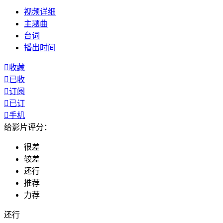
视频
详细
主题曲
台词
播出
时间

收藏

已收

订阅

已订

手机
给影片评分：
很差
较差
还行
推荐
力荐
还行