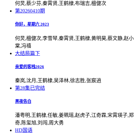
何炅,蔡少芬,秦霄贤,王鹤棣,布瑞吉,檀健次
第20260410期
你好，星期六 2023
何炅,檀健次,李雪琴,秦霄贤,王鹤棣,黄明昊,蔡文静,赵小
棠,冯禧
大结局篇下
亲爱的客栈2026
秦岚,沈月,王鹤棣,吴泽林,徐志胜,张宸逍
第28集已完结
黑夜告白
潘粤明,王鹤棣,任敏,姜珮瑶,赵虎子,江奇霖,宋霄瑛子,郑
奇,陈玺旭,刘闯,周大勇
HD国语