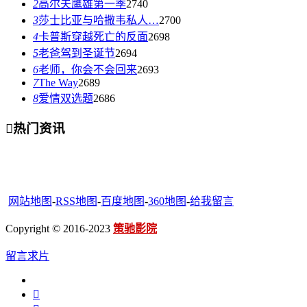
2
高尔夫鹰雄第一季
2740
3
莎士比亚与哈撒韦私人…
2700
4
卡普斯穿越死亡的反面
2698
5
老爸驾到圣诞节
2694
6
老师，你会不会回来
2693
7
The Way
2689
8
爱情双选题
2686

热门资讯
网站地图
-
RSS地图
-
百度地图
-
360地图
-
给我留言
Copyright © 2016-2023
策驰影院
留言求片
