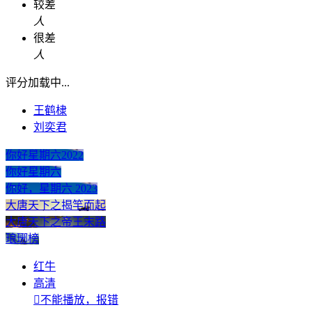
较差
人
很差
人
评分加载中...
王鹤棣
刘奕君
你好星期六2022
你好星期六
你好，星期六 2023
大唐天下之揭竿而起
大唐天下之帝王末路
琅琊榜
红牛
高清

不能播放，报错