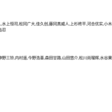
,水上恒司,松冈广大,佳久创,藤冈真威人,上杉柊平,河合优实,小木
岛忍
神野三铃,内村遥,今野浩喜,森田甘路,山田悠介,松川尚瑠辉,水谷果