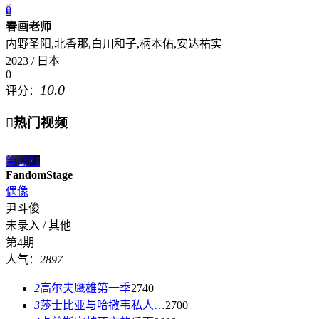
0
春画老师
内野圣阳,北香那,白川和子,柄本佑,安达祐实
2023 / 日本
0
10.0
评分：

热门视频
第4期
1
FandomStage
偶像
尹斗俊
未录入 / 其他
第4期
人气：
2897
2
高尔夫鹰雄第一季
2740
3
莎士比亚与哈撒韦私人…
2700