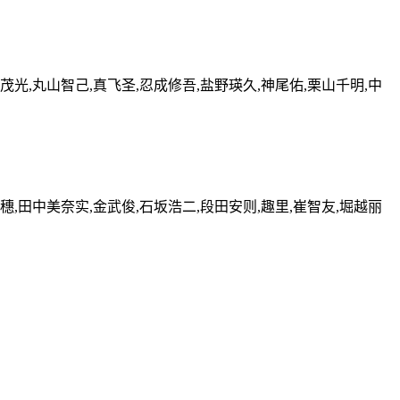
茂光,丸山智己,真飞圣,忍成修吾,盐野瑛久,神尾佑,栗山千明,中
穗,田中美奈实,金武俊,石坂浩二,段田安则,趣里,崔智友,堀越丽