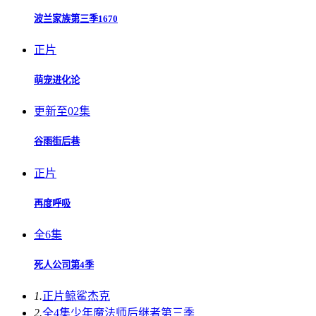
波兰家族第三季1670
正片
萌宠进化论
更新至02集
谷雨街后巷
正片
再度呼吸
全6集
死人公司第4季
1.
正片
鲸鲨杰克
2.
全4集
少年魔法师后继者第三季