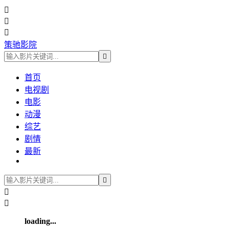



策驰影院

首页
电视剧
电影
动漫
综艺
剧情
最新



loading...