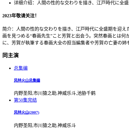
详细介绍：
人間の性的な交わりを描き、江戸時代に全盛
2023年敬请关注！
简介：人間の性的な交わりを描き、江戸時代に全盛期を迎え
画を見つめる“春画先生”こと芳賀と出会う。突然春画とは何
に、芳賀が執筆する春画大全の担当編集者や芳賀の亡妻の姉
同主演
总集编
风林火山总集编
内野圣阳,市川猿之助,神威乐斗,池胁千鹤
第50集完结
风林火山(2007)
内野圣阳,市川猿之助,神威乐斗