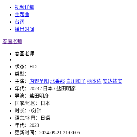
视频
详细
主题曲
台词
播出
时间
春画老师
春画老师
状态：
HD
类型：
主演：
内野圣阳
北香那
白川和子
柄本佑
安达祐实
年代：
2023 / 日本 / 盐田明彦
导演：
盐田明彦
国家/地区：
日本
时长：
0分钟
语言/字幕：
日语
年代：
2023
更新时间：
2024-09-21 21:00:05