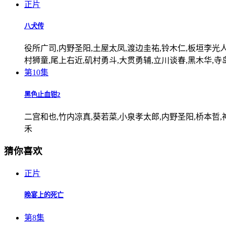
正片
八犬传
役所广司,内野圣阳,土屋太凤,渡边圭祐,铃木仁,板垣李光人
村狮童,尾上右近,矶村勇斗,大贯勇辅,立川谈春,黑木华,寺
第10集
黑色止血钳2
二宫和也,竹内凉真,葵若菜,小泉孝太郎,内野圣阳,桥本哲,
禾
猜你喜欢
正片
晚宴上的死亡
第8集