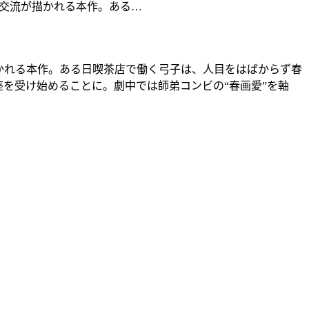
交流が描かれる本作。ある…
かれる本作。ある日喫茶店で働く弓子は、人目をはばからず春
を受け始めることに。劇中では師弟コンビの“春画愛”を軸