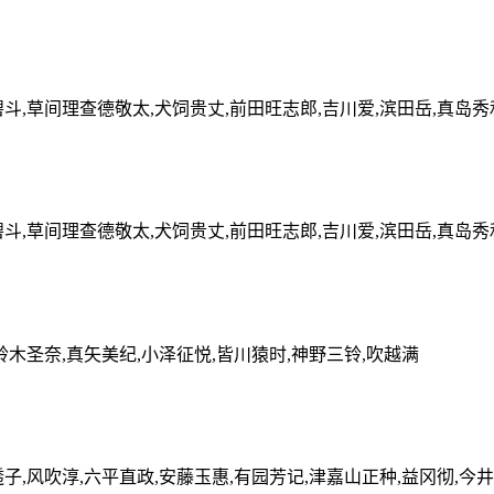
碧斗,草间理查德敬太,犬饲贵丈,前田旺志郎,吉川爱,滨田岳,真岛秀
碧斗,草间理查德敬太,犬饲贵丈,前田旺志郎,吉川爱,滨田岳,真岛秀
铃木圣奈,真矢美纪,小泽征悦,皆川猿时,神野三铃,吹越满
子,风吹淳,六平直政,安藤玉惠,有园芳记,津嘉山正种,益冈彻,今