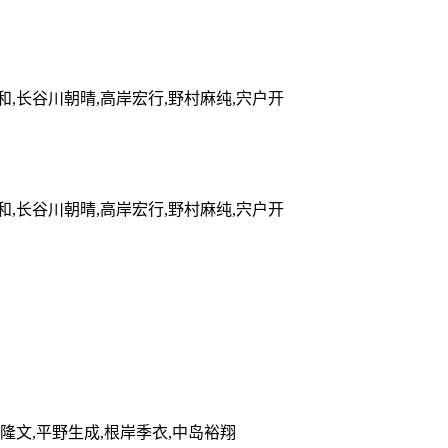
和,长谷川朝晴,高岸宏行,野村麻纯,宍户开
和,长谷川朝晴,高岸宏行,野村麻纯,宍户开
井隆文,平野生成,根岸季衣,中岛裕翔