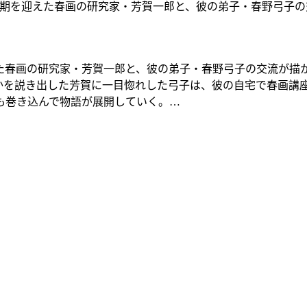
期を迎えた春画の研究家・芳賀一郎と、彼の弟子・春野弓子の
た春画の研究家・芳賀一郎と、彼の弟子・春野弓子の交流が描
かを説き出した芳賀に一目惚れした弓子は、彼の自宅で春画講座
も巻き込んで物語が展開していく。…