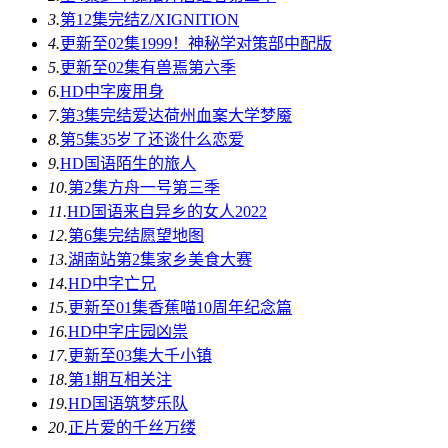
3.
第12集完结
Z/XIGNITION
4.
更新至02集
1999！神秘学对策部中配版
5.
更新至02集
有兽焉第六季
6.
HD中字
废用身
7.
第3集完结
爱达荷州血案大学梦魇
8.
第5集
35岁了还谈什么恋爱
9.
HD国语
陌生的旅人
10.
第2集
方舟一号第三季
11.
HD国语
来自异乡的女人2022
12.
第6集完结
愿望地图
13.
湖南站第2集
家乡美食大赛
14.
HD中字
亡兄
15.
更新至01集
香蕉喵10周年纪念篇
16.
HD中字
庄园凶祟
17.
更新至03集
大千小镇
18.
第1期
互相关注
19.
HD国语
筑梦乐队
20.
正片
爱的千丝万缕