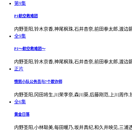
第9集
PJ航空救难团
内野圣阳,铃木京香,神尾枫珠,石井杏奈,前田拳太郎,渡边
全9集
PJ～航空救难团～
内野圣阳,铃木京香,神尾枫珠,石井杏奈,前田拳太郎,渡边
正片
愤怒小队公务员与7个欺诈师
内野圣阳,冈田将生,川荣李奈,森川葵,后藤刚范,上川周作,
全6集
黄金日落
内野圣阳,小林聪美,每田暖乃,坂井真纪,和久井映见,三浦透