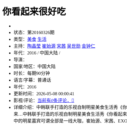
你看起来很好吃
状态：
第20160326期
类型：
美食
生活
主持：
陶晶莹
崔始源
宋茜
吴世勋
金钟仁
年代：
2016 / 中国大陆 /
导演：
国家/地区：
中国大陆
时长：
每期90分钟
语言/字幕：
普通话
年代：
2016
更新时间：
2026-05-08 00:00:41
影视/评论：
当前有
0
条评论，

详细介绍：
中韩联手打造的乐视自制明星美食生活秀《你
来…
中韩联手打造的乐视自制明星美食生活秀《你看起来
中的明星嘉宾可谓全部是一线大咖，崔始源、宋茜、EX