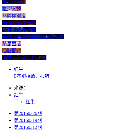
热血街舞团
星河入梦
马腾你别走
最强大脑 第一季
最强大脑 第四季
最强大脑之燃烧吧大脑 第三季
禁忌童话
心脏配对
睁眼一看是SUPERTV
红牛

不能播放，报错
来源：
红牛
红牛
第20160326期
第20160319期
第20160312期