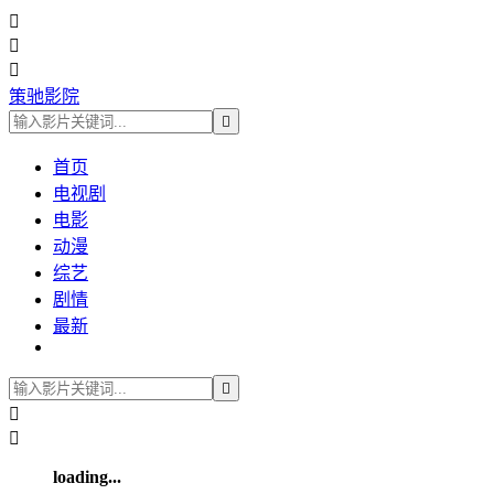



策驰影院

首页
电视剧
电影
动漫
综艺
剧情
最新



loading...