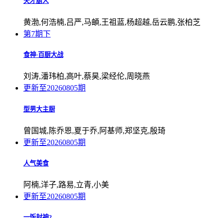
天才厨人
黄渤,何浩楠,吕严,马頔,王祖蓝,杨超越,岳云鹏,张柏芝
第7期下
食神·百厨大战
刘涛,潘玮柏,高叶,蔡昊,梁经伦,周晓燕
更新至20260805期
型男大主厨
曾国城,陈乔恩,夏于乔,阿基师,郑坚克,殷琦
更新至20260805期
人气美食
阿楠,洋子,路易,立青,小美
更新至20260805期
一饭封神2