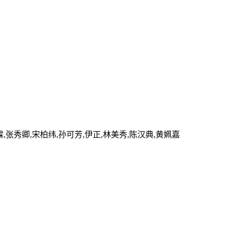
霖,张秀卿,宋柏纬,孙可芳,伊正,林美秀,陈汉典,黄姵嘉