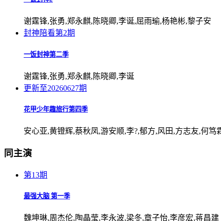
谢霆锋,张勇,郑永麒,陈晓卿,李诞,屈雨瑜,杨艳彬,黎子安
封神陪看第2期
一饭封神第二季
谢霆锋,张勇,郑永麒,陈晓卿,李诞
更新至20260627期
花甲少年趣旅行第四季
安心亚,黄镫辉,蔡秋凤,游安顺,李?,郁方,风田,方志友,何笃
同主演
第13期
最强大脑 第一季
魏坤琳,周杰伦,陶晶莹,李永波,梁冬,章子怡,李彦宏,蒋昌建