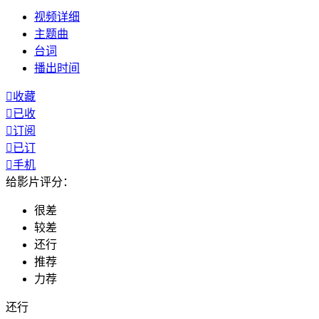
视频
详细
主题曲
台词
播出
时间

收藏

已收

订阅

已订

手机
给影片评分：
很差
较差
还行
推荐
力荐
还行