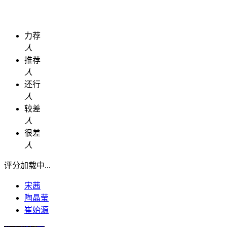
力荐
人
推荐
人
还行
人
较差
人
很差
人
评分加载中...
宋茜
陶晶莹
崔始源