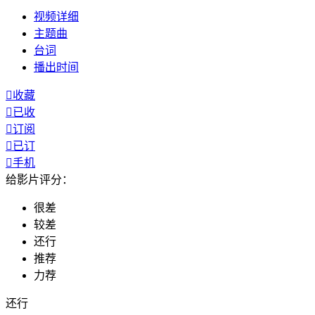
视频
详细
主题曲
台词
播出
时间

收藏

已收

订阅

已订

手机
给影片评分：
很差
较差
还行
推荐
力荐
还行