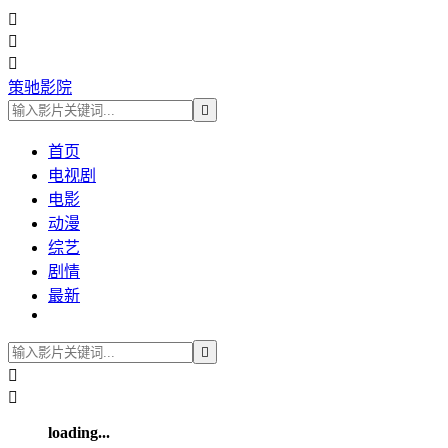



策驰影院

首页
电视剧
电影
动漫
综艺
剧情
最新



loading...