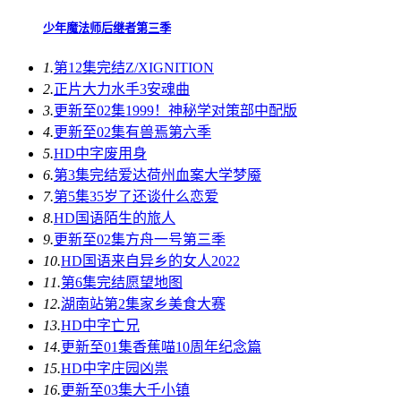
少年魔法师后继者第三季
1.
第12集完结
Z/XIGNITION
2.
正片
大力水手3安魂曲
3.
更新至02集
1999！神秘学对策部中配版
4.
更新至02集
有兽焉第六季
5.
HD中字
废用身
6.
第3集完结
爱达荷州血案大学梦魇
7.
第5集
35岁了还谈什么恋爱
8.
HD国语
陌生的旅人
9.
更新至02集
方舟一号第三季
10.
HD国语
来自异乡的女人2022
11.
第6集完结
愿望地图
12.
湖南站第2集
家乡美食大赛
13.
HD中字
亡兄
14.
更新至01集
香蕉喵10周年纪念篇
15.
HD中字
庄园凶祟
16.
更新至03集
大千小镇