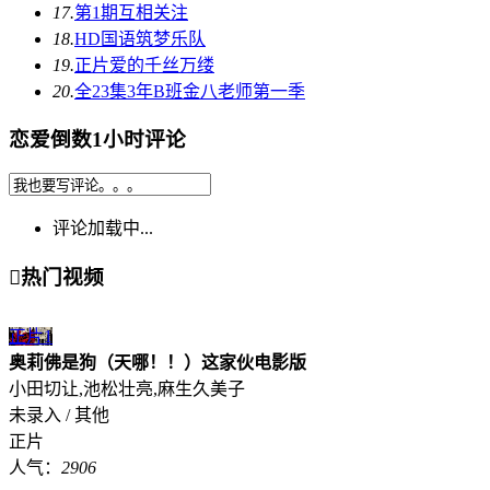
17.
第1期
互相关注
18.
HD国语
筑梦乐队
19.
正片
爱的千丝万缕
20.
全23集
3年B班金八老师第一季
恋爱倒数1小时评论
评论加载中...

热门视频
正片
1
奥莉佛是狗（天哪！！）这家伙电影版
小田切让,池松壮亮,麻生久美子
未录入 / 其他
正片
人气：
2906