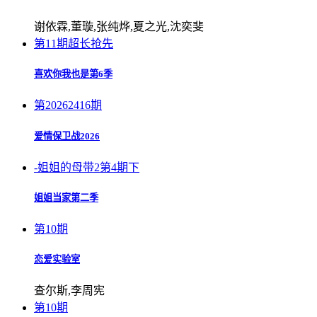
谢依霖,董璇,张纯烨,夏之光,沈奕斐
第11期超长抢先
喜欢你我也是第6季
第20262416期
爱情保卫战2026
-姐姐的母带2第4期下
姐姐当家第二季
第10期
恋爱实验室
查尔斯,李周宪
第10期