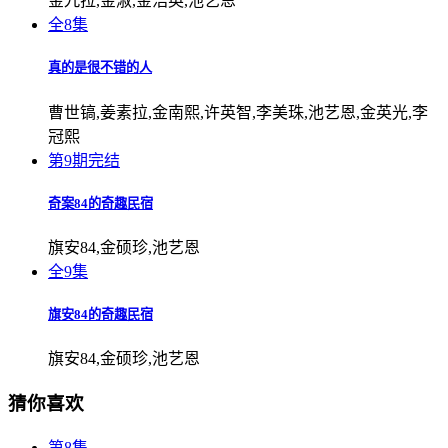
金九拉,金淑,金浩英,池艺恩
全8集
真的是很不错的人
曹世镐,姜素拉,金南熙,许英智,李美珠,池艺恩,金英光,李
冠熙
第9期完结
奇案84的奇趣民宿
旗安84,金硕珍,池艺恩
全9集
旗安84的奇趣民宿
旗安84,金硕珍,池艺恩
猜你喜欢
第8集