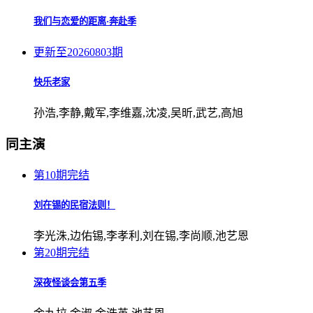
我们与恋爱的距离·奔赴季
更新至20260803期
快乐老家
孙浩,李静,戴军,李维嘉,沈凌,吴昕,武艺,高旭
同主演
第10期完结
刘在锡的民宿法则！
李光洙,边佑锡,李孝利,刘在锡,李尚顺,池艺恩
第20期完结
深夜怪谈会第五季