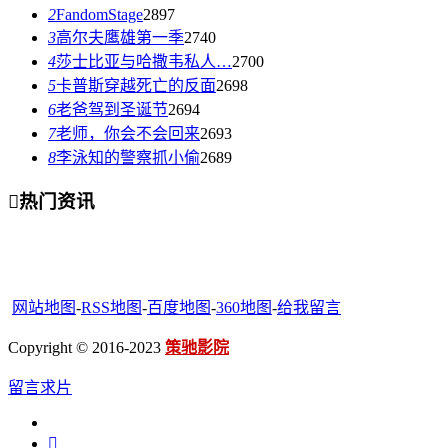
2
FandomStage
2897
3
高尔夫鹰雄第一季
2740
4
莎士比亚与哈撒韦私人…
2700
5
卡普斯穿越死亡的反面
2698
6
老爸驾到圣诞节
2694
7
老师，你会不会回来
2693
8
李泳知的警察抓小偷
2689

热门资讯
网站地图
-
RSS地图
-
百度地图
-
360地图
-
给我留言
Copyright © 2016-2023
策驰影院
留言求片
