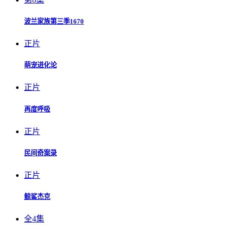
波兰家族第三季1670
正片
萌宠进化论
正片
再度呼吸
正片
民间奇案录
正片
鲸鲨杰克
全4集