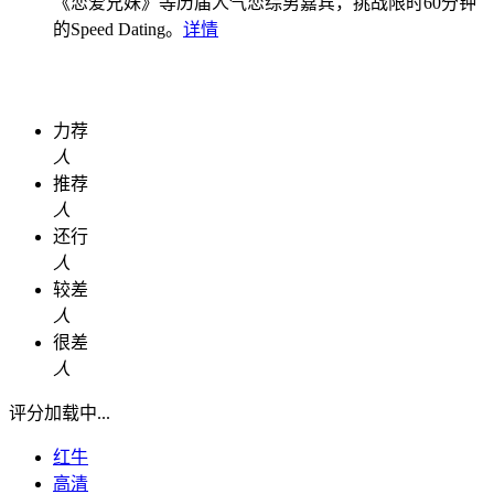
《恋爱兄妹》等历届人气恋综男嘉宾，挑战限时60分钟
的Speed Dating。
详情
力荐
人
推荐
人
还行
人
较差
人
很差
人
评分加载中...
红牛
高清