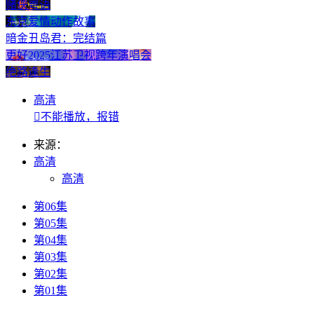
赌侠粤语
东京爱情动作故事
暗金丑岛君：完结篇
更好2025江苏卫视跨年演唱会
绝路逢生
高清

不能播放，报错
来源：
高清
高清
第06集
第05集
第04集
第03集
第02集
第01集