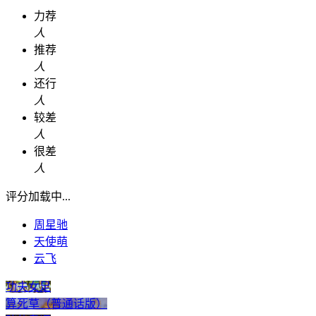
力荐
人
推荐
人
还行
人
较差
人
很差
人
评分加载中...
周星驰
天使萌
云飞
功夫女足
算死草（普通话版）