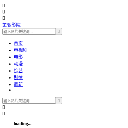



策驰影院

首页
电视剧
电影
动漫
综艺
剧情
最新



loading...