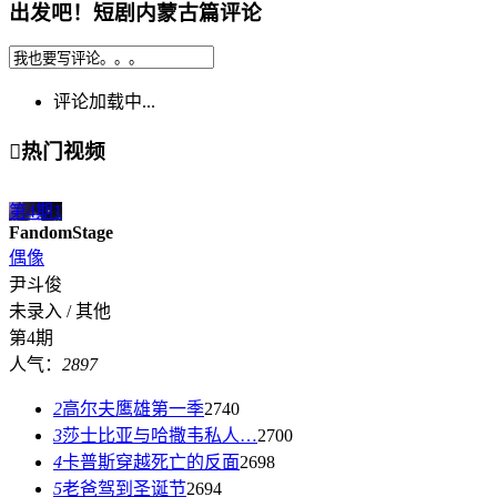
出发吧！短剧内蒙古篇评论
评论加载中...

热门视频
第4期
1
FandomStage
偶像
尹斗俊
未录入 / 其他
第4期
人气：
2897
2
高尔夫鹰雄第一季
2740
3
莎士比亚与哈撒韦私人…
2700
4
卡普斯穿越死亡的反面
2698
5
老爸驾到圣诞节
2694