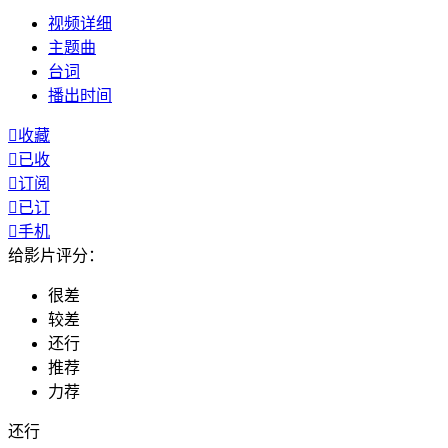
视频
详细
主题曲
台词
播出
时间

收藏

已收

订阅

已订

手机
给影片评分：
很差
较差
还行
推荐
力荐
还行