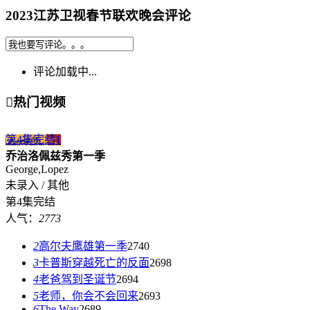
2023江苏卫视春节联欢晚会评论
评论加载中...

热门视频
第4集完结
1
乔治洛佩兹秀第一季
George,Lopez
未录入 / 其他
第4集完结
人气：
2773
2
高尔夫鹰雄第一季
2740
3
卡普斯穿越死亡的反面
2698
4
老爸驾到圣诞节
2694
5
老师，你会不会回来
2693
6
The Way
2689