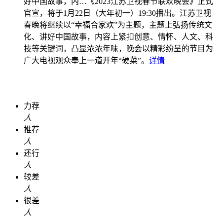
好中国故事，内…
《2023江苏卫视春节联欢晚会》正式
官宣，将于1月22日（大年初一）19:30播出。江苏卫视
春晚将继续以“幸福合家欢”为主题，主题上弘扬传统文
化、讲好中国故事，内容上紧扣创意、情怀、人文、科
技等关键词，凸显浓浓年味，晚会以精彩纷呈的节目为
广大电视观众奉上一道开年“硬菜”。
详情
力荐
人
推荐
人
还行
人
较差
人
很差
人