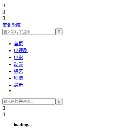



策驰影院

首页
电视剧
电影
动漫
综艺
剧情
最新



loading...