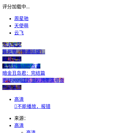
评分加载中...
周星驰
天使萌
云飞
功夫女足
算死草（普通话版）
赌侠粤语
东京爱情动作故事
暗金丑岛君：完结篇
更好2025江苏卫视跨年演唱会
绝路逢生
高清

不能播放，报错
来源：
高清
高清