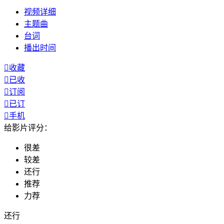
视频
详细
主题曲
台词
播出
时间

收藏

已收

订阅

已订

手机
给影片评分：
很差
较差
还行
推荐
力荐
还行