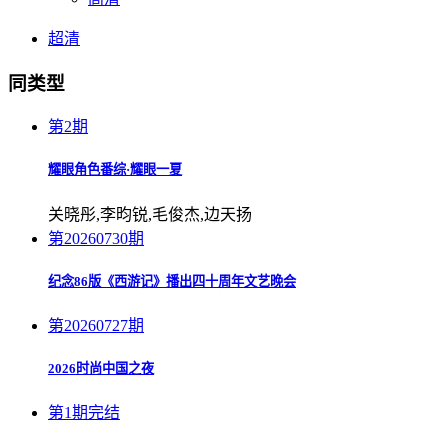
超清
同类型
第2期
耀眼角色番综·耀眼一夏
关晓彤,李昀锐,毛俊杰,边天扬
第20260730期
纪念86版《西游记》播出四十周年文艺晚会
第20260727期
2026时尚中国之夜
第1期完结