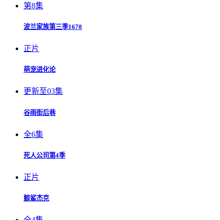
第8集
波兰家族第三季1670
正片
萌宠进化论
更新至03集
谷雨街后巷
全6集
死人公司第4季
正片
鲸鲨杰克
全4集