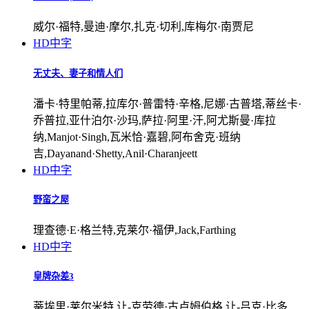
威尔·福特,曼迪·摩尔,扎克·切利,库梅尔·南贾尼
HD中字
无丈夫、妻子和情人们
潘卡·特里帕蒂,拉库尔·普雷特·辛格,尼娜·古普塔,蒂丝卡·
乔普拉,亚什泊尔·沙玛,萨拉·阿里·汗,阿尤斯曼·库拉
纳,Manjot·Singh,瓦米恰·嘉碧,阿布舍克·班纳
吉,Dayanand·Shetty,Anil·Charanjeett
HD中字
野蛮之屋
理查德·E·格兰特,克莱尔·福伊,Jack,Farthing
HD中字
皇牌杂差3
蒂埃里·莱尔米特,让-克劳德·古卢姆伯格,让-吕克·比多,