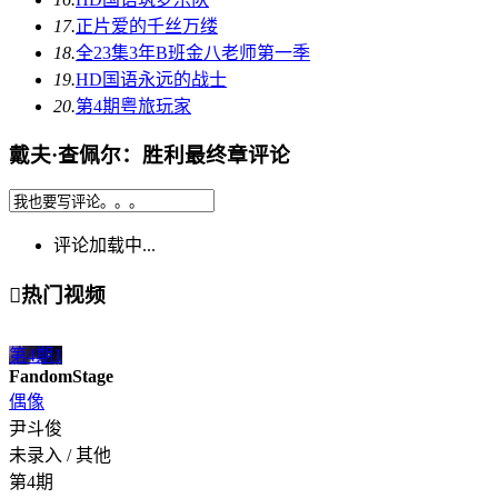
17.
正片
爱的千丝万缕
18.
全23集
3年B班金八老师第一季
19.
HD国语
永远的战士
20.
第4期
粤旅玩家
戴夫·查佩尔：胜利最终章评论
评论加载中...

热门视频
第4期
1
FandomStage
偶像
尹斗俊
未录入 / 其他
第4期