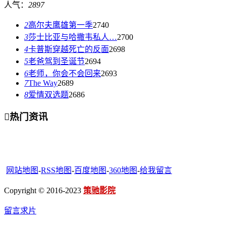
人气：
2897
2
高尔夫鹰雄第一季
2740
3
莎士比亚与哈撒韦私人…
2700
4
卡普斯穿越死亡的反面
2698
5
老爸驾到圣诞节
2694
6
老师，你会不会回来
2693
7
The Way
2689
8
爱情双选题
2686

热门资讯
网站地图
-
RSS地图
-
百度地图
-
360地图
-
给我留言
Copyright © 2016-2023
策驰影院
留言求片