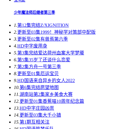
少年魔法师后继者第三季
1.
第12集完结
Z/XIGNITION
2.
更新至03集
1999！神秘学对策部中配版
3.
更新至02集
有兽焉第六季
4.
HD中字
废用身
5.
第3集完结
爱达荷州血案大学梦魇
6.
第5集
35岁了还谈什么恋爱
7.
第2集
方舟一号第三季
8.
更新至01集
厄运宝贝
9.
HD国语
来自异乡的女人2022
10.
第6集完结
愿望地图
11.
湖南站第2集
家乡美食大赛
12.
更新至01集
香蕉喵10周年纪念篇
13.
HD中字
庄园凶祟
14.
更新至03集
大千小镇
15.
第1期
互相关注
16.
HD国语
筑梦乐队