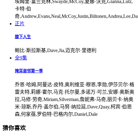
埃姆里·富兰克林,Swayde,McCoy,夏娜·沃克,Gianna,Lutz,
卡特·伯
奇,Andrew,Evans,Neal,McCoy,Justin,Biltonen,Andrea,Lee,D
正片
膝下人生
鲍比·斯拉斯基,Dave,Jia,迈克尔·里德利
全9集
掩耳盗邻第一季
乔恩·哈姆,阿曼达·皮特,奥利维亚·穆恩,李勋,伊莎贝尔·格
雷夫特,莉娜·霍尔,马克·托尔曼,多诺万·可兰,安娜·奥斯奥
拉,马修·劳奇,Miriam,Silverman,詹妮弗·马奇,丽贝卡·纳奥
米·琼斯,乔丹·盖尔伯,马努·纳拉延,Dave,Quay,柯宾·伯恩
森,何家蓓,罗伯特·巴格内尔,Daniel,Dale
猜你喜欢