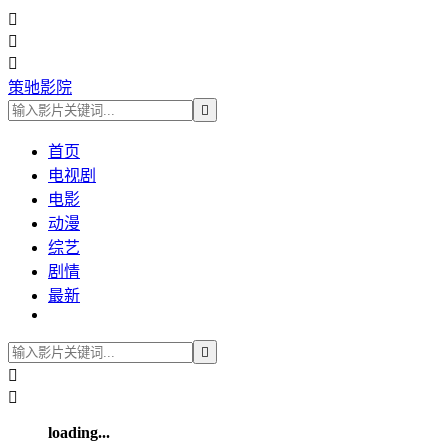



策驰影院

首页
电视剧
电影
动漫
综艺
剧情
最新



loading...