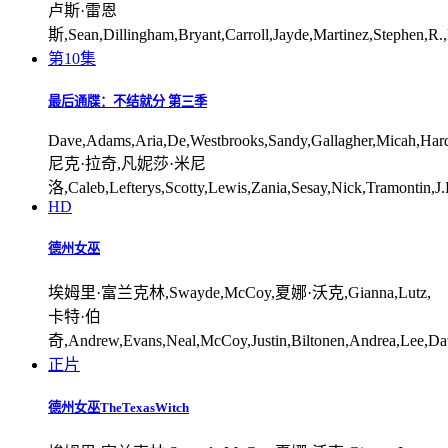
卢斯·雷恩
斯,Sean,Dillingham,Bryant,Carroll,Jayde,Martinez,Stephen,R.,
第10集
最后通牒：不结就分 第三季
Dave,Adams,Aria,De,Westbrooks,Sandy,Gallagher,Micah,Har
尼克·拉奇,凡妮莎·米尼
洛,Caleb,Lefterys,Scotty,Lewis,Zania,Sesay,Nick,Tramontin,J
HD
德州女巫
埃姆里·富兰克林,Swayde,McCoy,夏娜·沃克,Gianna,Lutz,
卡特·伯
奇,Andrew,Evans,Neal,McCoy,Justin,Biltonen,Andrea,Lee,D
正片
德州女巫TheTexasWitch