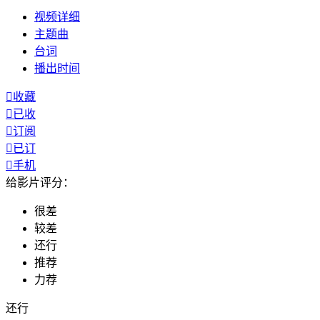
视频
详细
主题曲
台词
播出
时间

收藏

已收

订阅

已订

手机
给影片评分：
很差
较差
还行
推荐
力荐
还行