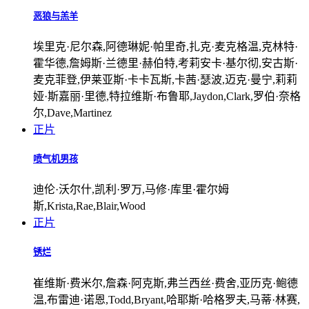
恶狼与羔羊
埃里克·尼尔森,阿德琳妮·帕里奇,扎克·麦克格温,克林特·
霍华德,詹姆斯·兰德里·赫伯特,考莉安卡·基尔彻,安古斯·
麦克菲登,伊莱亚斯·卡卡瓦斯,卡茜·瑟波,迈克·曼宁,莉莉
娅·斯嘉丽·里德,特拉维斯·布鲁耶,Jaydon,Clark,罗伯·奈格
尔,Dave,Martinez
正片
喷气机男孩
迪伦·沃尔什,凯利·罗万,马修·库里·霍尔姆
斯,Krista,Rae,Blair,Wood
正片
锈烂
崔维斯·费米尔,詹森·阿克斯,弗兰西丝·费舍,亚历克·鲍德
温,布雷迪·诺恩,Todd,Bryant,哈耶斯·哈格罗夫,马蒂·林赛,