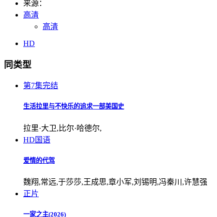
来源：
高清
高清
HD
同类型
第7集完结
生活拉里与不快乐的追求一部美国史
拉里·大卫,比尔·哈德尔,
HD国语
爱情的代驾
魏翔,常远,于莎莎,王成思,章小军,刘锡明,冯秦川,许慧强
正片
一家之主(2026)