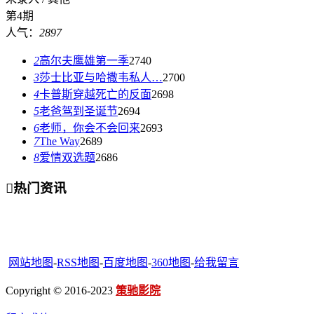
第4期
人气：
2897
2
高尔夫鹰雄第一季
2740
3
莎士比亚与哈撒韦私人…
2700
4
卡普斯穿越死亡的反面
2698
5
老爸驾到圣诞节
2694
6
老师，你会不会回来
2693
7
The Way
2689
8
爱情双选题
2686

热门资讯
网站地图
-
RSS地图
-
百度地图
-
360地图
-
给我留言
Copyright © 2016-2023
策驰影院