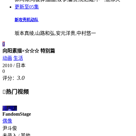
更新至05集
新攻壳机动队
坂本真绫,山路和弘,安元洋贵,中村悠一
0
向阳素描×☆☆☆ 特别篇
动画
生活
2010 / 日本
0
3.0
评分：

热门视频
第4期
1
FandomStage
偶像
尹斗俊
未录入 / 其他