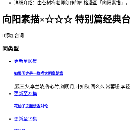
详细介绍：
由苍树梅老师创作的四格漫画「向阳素描」，
向阳素描×☆☆☆ 特别篇经典

添加台词
同类型
更新至06集
如果历史是一群喵大明皇朝篇
,狐三少,李兰陵,佟心竹,刘明月,叶知秋,阎么么,常蓉珊,李
更新至22集
花仙子之魔法香对论
更新至19集