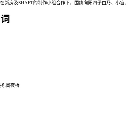
在新房及SHAFT的制作小组合作下，围绕向阳四子由乃、小宫
台词
轻扬,闫夜桥