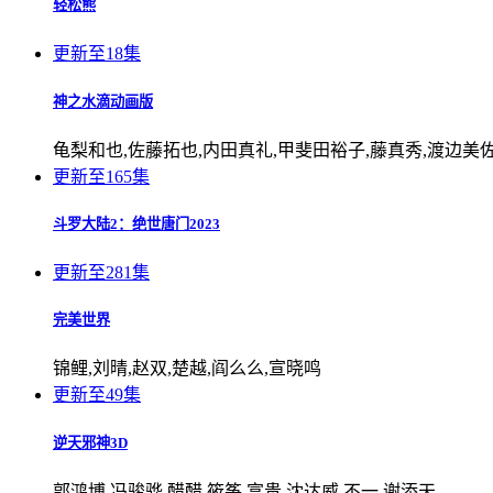
轻松熊
更新至18集
神之水滴动画版
龟梨和也,佐藤拓也,内田真礼,甲斐田裕子,藤真秀,渡边美佐
更新至165集
斗罗大陆2：绝世唐门2023
更新至281集
完美世界
锦鲤,刘晴,赵双,楚越,阎么么,宣晓鸣
更新至49集
逆天邪神3D
郭鸿博,冯骏骅,醋醋,筱筝,富贵,沈达威,不一,谢添天