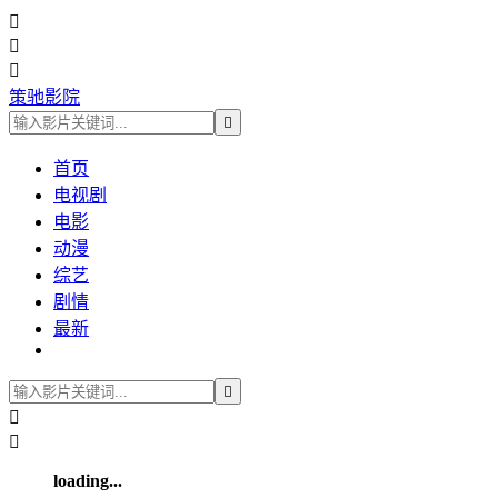



策驰影院

首页
电视剧
电影
动漫
综艺
剧情
最新



loading...