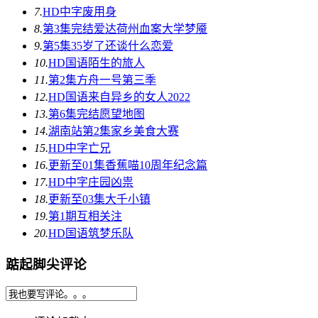
7.
HD中字
废用身
8.
第3集完结
爱达荷州血案大学梦魇
9.
第5集
35岁了还谈什么恋爱
10.
HD国语
陌生的旅人
11.
第2集
方舟一号第三季
12.
HD国语
来自异乡的女人2022
13.
第6集完结
愿望地图
14.
湖南站第2集
家乡美食大赛
15.
HD中字
亡兄
16.
更新至01集
香蕉喵10周年纪念篇
17.
HD中字
庄园凶祟
18.
更新至03集
大千小镇
19.
第1期
互相关注
20.
HD国语
筑梦乐队
踮起脚尖评论