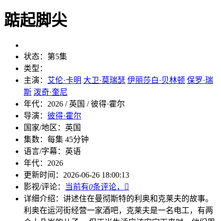
踮起脚尖
状态：
第5集
类型：
主演：
艾伦·卡明
大卫·莫瑞瑟
伊丽莎白·贝林顿
保罗·瑞
斯
泼奇·奎尼
年代：
2026 / 英国 / 彼得·霍尔
导演：
彼得·霍尔
国家/地区：
英国
集数：
每集 45分钟
语言/字幕：
英语
年代：
2026
更新时间：
2026-06-26 18:00:13
影视/评论：
当前有
0
条评论，

详细介绍：
讲述住在曼彻斯特的利奥和克莱夫的故事。
利奥在运河街经营一家酒吧，克莱夫是一名电工，有两