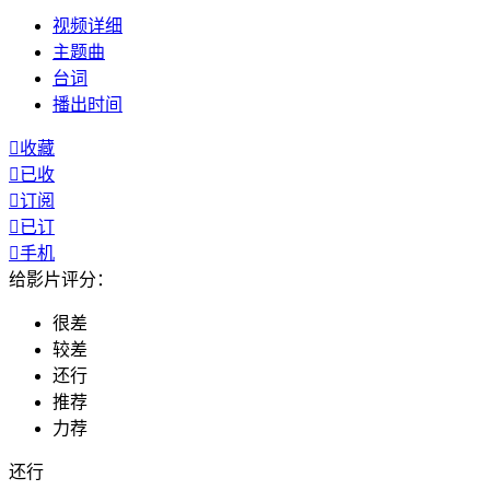
视频
详细
主题曲
台词
播出
时间

收藏

已收

订阅

已订

手机
给影片评分：
很差
较差
还行
推荐
力荐
还行