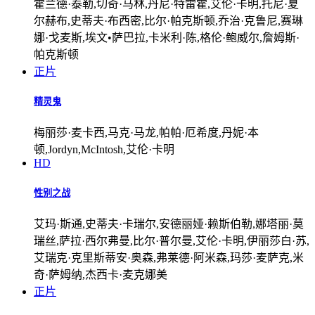
霍兰德·泰勒,切奇·马林,丹尼·特雷霍,艾伦·卡明,托尼·夏
尔赫布,史蒂夫·布西密,比尔·帕克斯顿,乔治·克鲁尼,赛琳
娜·戈麦斯,埃文•萨巴拉,卡米利·陈,格伦·鲍威尔,詹姆斯·
帕克斯顿
正片
精灵鬼
梅丽莎·麦卡西,马克·马龙,帕帕·厄希度,丹妮·本
顿,Jordyn,McIntosh,艾伦·卡明
HD
性别之战
艾玛·斯通,史蒂夫·卡瑞尔,安德丽娅·赖斯伯勒,娜塔丽·莫
瑞丝,萨拉·西尔弗曼,比尔·普尔曼,艾伦·卡明,伊丽莎白·苏,
艾瑞克·克里斯蒂安·奥森,弗莱德·阿米森,玛莎·麦萨克,米
奇·萨姆纳,杰西卡·麦克娜美
正片