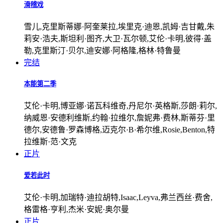
滑稽戏
雪儿,克里斯蒂娜·阿奎莱拉,埃里克·迪恩,凯姆·吉甘戴,朱
莉安·浩夫,斯坦利·图齐,大卫·瓦尔顿,艾伦·卡明,彼得·盖
勒,克里斯汀·贝尔,迪安娜·阿格隆,格林·特鲁曼
完结
本能第二季
艾伦·卡明,博亚娜·诺瓦科维奇,丹尼尔·英格斯,莎朗·莉尔,
纳威恩·安德利维斯,约翰·拉维尔,詹妮弗·费林,斯蒂芬·里
德尔,安德鲁·罗森博格,迈克尔·B·希尔维,Rosie,Benton,特
拉维斯·范·文克
正片
爱若此时
艾伦·卡明,加瑞特·迪拉胡特,Isaac,Leyva,弗兰西丝·费舍,
格雷格·亨利,杰米·安妮·奥尔曼
正片