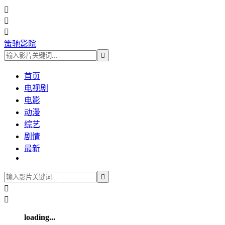



策驰影院

首页
电视剧
电影
动漫
综艺
剧情
最新



loading...