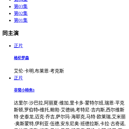
第03集
第02集
第01集
同主演
正片
格伦罗森
艾伦·卡明,布莱恩·考克斯
正片
非常小特务3
达里尔·沙巴拉,阿丽夏·维加,里卡多·蒙特尔班,瑞恩·平克
斯顿,罗伯特•维托,鲍勃·艾德纳,考特尼·吉内斯,西尔维斯
特·史泰龙,迈克·乔吉,萨尔玛·海耶克,马特·欧莱瑞,艾米丽
·奥斯蒙特,伊利亚·伍德,安东尼奥·班德拉斯,卡拉·古奇诺,