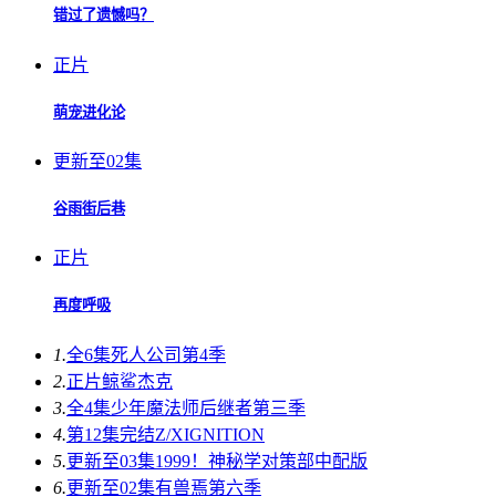
错过了遗憾吗？
正片
萌宠进化论
更新至02集
谷雨街后巷
正片
再度呼吸
1.
全6集
死人公司第4季
2.
正片
鲸鲨杰克
3.
全4集
少年魔法师后继者第三季
4.
第12集完结
Z/XIGNITION
5.
更新至03集
1999！神秘学对策部中配版
6.
更新至02集
有兽焉第六季