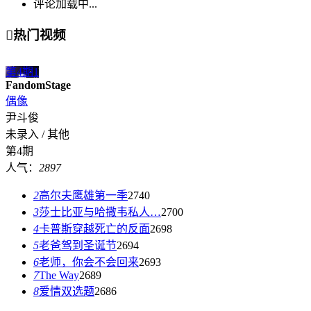
评论加载中...

热门视频
第4期
1
FandomStage
偶像
尹斗俊
未录入 / 其他
第4期
人气：
2897
2
高尔夫鹰雄第一季
2740
3
莎士比亚与哈撒韦私人…
2700
4
卡普斯穿越死亡的反面
2698
5
老爸驾到圣诞节
2694
6
老师，你会不会回来
2693
7
The Way
2689
8
爱情双选题
2686