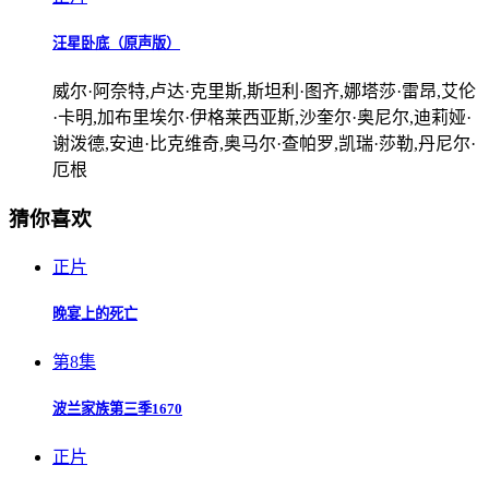
汪星卧底（原声版）
威尔·阿奈特,卢达·克里斯,斯坦利·图齐,娜塔莎·雷昂,艾伦
·卡明,加布里埃尔·伊格莱西亚斯,沙奎尔·奥尼尔,迪莉娅·
谢泼德,安迪·比克维奇,奥马尔·查帕罗,凯瑞·莎勒,丹尼尔·
厄根
猜你喜欢
正片
晚宴上的死亡
第8集
波兰家族第三季1670
正片