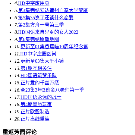
4.
HD中字
废用身
5.
第3集完结
爱达荷州血案大学梦魇
6.
第5集
35岁了还谈什么恋爱
7.
第2集
方舟一号第三季
8.
HD国语
来自异乡的女人2022
9.
第6集完结
愿望地图
10.
更新至01集
香蕉喵10周年纪念篇
11.
HD中字
庄园凶祟
12.
更新至03集
大千小镇
13.
第1期
互相关注
14.
HD国语
筑梦乐队
15.
正片
爱的千丝万缕
16.
全23集
3年B班金八老师第一季
17.
HD国语
永远的战士
18.
第4期
粤旅玩家
19.
正片
欧盟制造
20.
正片
离线重连
重返芳园评论