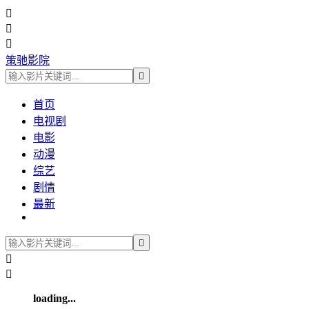



策驰影院

首页
电视剧
电影
动漫
综艺
剧情
最新



loading...