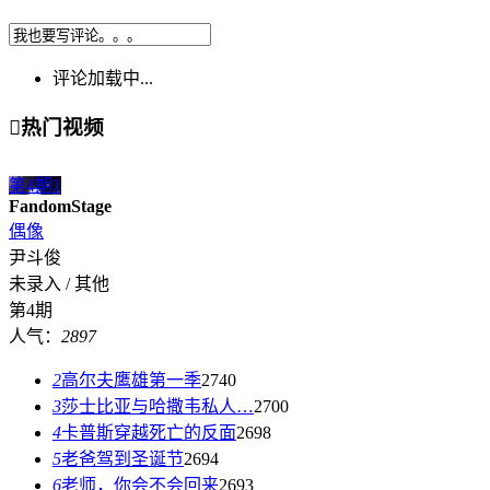
评论加载中...

热门视频
第4期
1
FandomStage
偶像
尹斗俊
未录入 / 其他
第4期
人气：
2897
2
高尔夫鹰雄第一季
2740
3
莎士比亚与哈撒韦私人…
2700
4
卡普斯穿越死亡的反面
2698
5
老爸驾到圣诞节
2694
6
老师，你会不会回来
2693