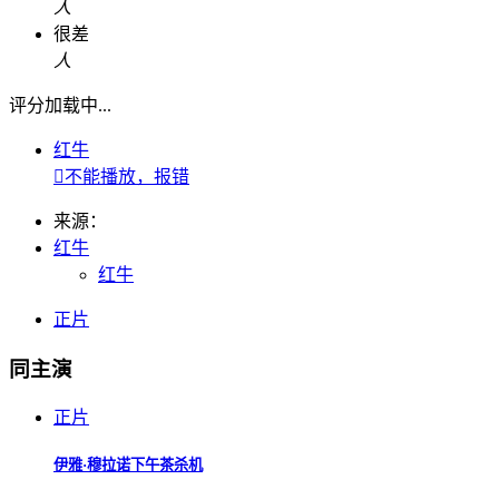
人
很差
人
评分加载中...
红牛

不能播放，报错
来源：
红牛
红牛
正片
同主演
正片
伊雅·穆拉诺下午茶杀机