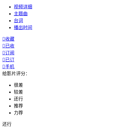
视频
详细
主题曲
台词
播出
时间

收藏

已收

订阅

已订

手机
给影片评分：
很差
较差
还行
推荐
力荐
还行