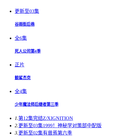
更新至03集
谷雨街后巷
全6集
死人公司第4季
正片
鲸鲨杰克
全4集
少年魔法师后继者第三季
1.
第12集完结
Z/XIGNITION
2.
更新至03集
1999！神秘学对策部中配版
3.
更新至02集
有兽焉第六季