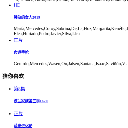
HD
哭泣的女人2019
María,Mercedes,Coroy,Sabrina,De,La,Hoz,Margarita,Kenéfic,Ju
Elea,Hurtado,Pedro,Javier,Silva,Lira
正片
命运手枪
Gerardo,Mercedes,Wasen,Ou,Jalsen,Santana,Isaac,Saviñón,Vlad,
猜你喜欢
第8集
波兰家族第三季1670
正片
萌宠进化论