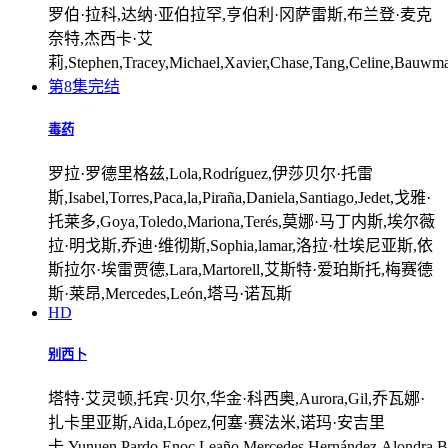
罗伯·拉科,达纳·亚伯拉罕,亨伯利·冈萨雷斯,布兰登·麦克
奈特,杰西卡·艾
莉,Stephen,Tracey,Michael,Xavier,Chase,Tang,Celine,Bauwma
第8集完结
毒药
罗拉·罗德里格兹,Lola,Rodríguez,伊莎贝尔·托雷
斯,Isabel,Torres,Paca,la,Piraña,Daniela,Santiago,Jedet,戈雅·
托莱多,Goya,Toledo,Mariona,Terés,莫娜·马丁内斯,埃尔薇
拉·明戈斯,乔迪·维彻斯,Sophia,lamar,洛拉·杜埃尼亚斯,依
斯拉尔·埃雷贾德,Lara,Martorell,艾斯特·爱珀斯托,梅赛德
斯·莱昂,Mercedes,León,塔马·诺瓦斯
HD
别西卜
塔特·艾灵顿,托宾·贝尔,华金·科西奥,Aurora,Gil,乔瓦娜·
扎卡里亚斯,Aida,López,何塞·赛法米,诺玛·安吉里
卡,Yunuen,Pardo,Enoc,Leaño,Mercedes,Hernández,Alondra,Beni