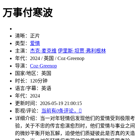
万事付寒波
清晰：
正片
类型：
爱情
主演：
杰克·麦克维
伊里斯·坦贾·弗利根林
年代：
2024 / 英国 / Coz·Greenop
导演：
Coz·Greenop
国家/地区：
英国
时长：
120分钟
语言/字幕：
英语
年代：
2024
更新时间：
2026-05-19 21:00:15
影视/评论：
当前有
0
条评论，

详细介绍：
当一对年轻情侣发现他们的爱情受到极限考
验，关于不忠的传言愈演愈烈时，他们爱情与事业之间
的微妙平衡开始瓦解，迫使他们质疑彼此是否真的天造