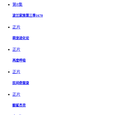
第8集
波兰家族第三季1670
正片
萌宠进化论
正片
再度呼吸
正片
民间奇案录
正片
鲸鲨杰克