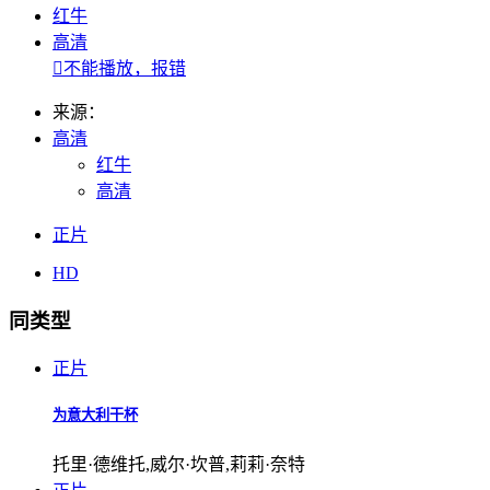
红牛
高清

不能播放，报错
来源：
高清
红牛
高清
正片
HD
同类型
正片
为意大利干杯
托里·德维托,威尔·坎普,莉莉·奈特