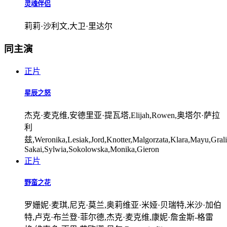
灵魂伴侣
莉莉·沙利文,大卫·里达尔
同主演
正片
星辰之怒
杰克·麦克维,安德里亚·提瓦塔,Elijah,Rowen,奥塔尔·萨拉
利
兹,Weronika,Lesiak,Jord,Knotter,Malgorzata,Klara,Mayu,Grali
Sakai,Sylwia,Sokolowska,Monika,Gieron
正片
野蛮之花
罗姗妮·麦琪,尼克·莫兰,奥莉维亚·米娅·贝瑞特,米沙·加伯
特,卢克·布兰登·菲尔德,杰克·麦克维,康妮·詹金斯-格雷