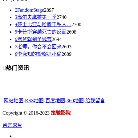
2
FandomStage
2897
3
高尔夫鹰雄第一季
2740
4
莎士比亚与哈撒韦私人…
2700
5
卡普斯穿越死亡的反面
2698
6
老爸驾到圣诞节
2694
7
老师，你会不会回来
2693
8
李泳知的警察抓小偷
2689

热门资讯
网站地图
-
RSS地图
-
百度地图
-
360地图
-
给我留言
Copyright © 2016-2023
策驰影院
留言求片