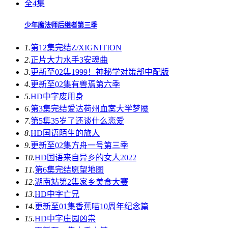
全4集
少年魔法师后继者第三季
1.
第12集完结
Z/XIGNITION
2.
正片
大力水手3安魂曲
3.
更新至02集
1999！神秘学对策部中配版
4.
更新至02集
有兽焉第六季
5.
HD中字
废用身
6.
第3集完结
爱达荷州血案大学梦魇
7.
第5集
35岁了还谈什么恋爱
8.
HD国语
陌生的旅人
9.
更新至02集
方舟一号第三季
10.
HD国语
来自异乡的女人2022
11.
第6集完结
愿望地图
12.
湖南站第2集
家乡美食大赛
13.
HD中字
亡兄
14.
更新至01集
香蕉喵10周年纪念篇
15.
HD中字
庄园凶祟