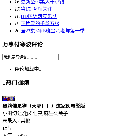
16.
更新至03集
大千小镇
17.
第1期
互相关注
18.
HD国语
筑梦乐队
19.
正片
爱的千丝万缕
20.
全23集
3年B班金八老师第一季
万事付寒波评论
评论加载中...

热门视频
正片
1
奥莉佛是狗（天哪！！）这家伙电影版
小田切让,池松壮亮,麻生久美子
未录入 / 其他
正片
人气：
2906