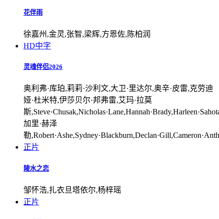
花伴雨
徐嘉州,金灵,张智,梁辉,方恩佐,陈柏润
HD中字
灵魂伴侣2026
奥利弗·库珀,莉莉·沙利文,大卫·里达尔,奥辛·皮雷,克劳迪
娅·杜米特,伊莎贝尔·邦弗雷,艾玛·拉莫
斯,Steve·Chusak,Nicholas·Lane,Hannah·Brady,Harleen·Sahota,
加里·赫泽
勒,Robert·Ashe,Sydney·Blackburn,Declan·Gill,Cameron·Ant
正片
陵水之恋
邹怀浩,扎衣旦塔依尔,杨梓瑶
正片