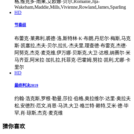
格,维克多·雨果,艾欧娜·贝尔,Romanie,Jija-
Wakeham,Maddie,Mills,Vivienne,Rowland,James,Sparling
HD
节奏组
布蕾克·莱弗利,裘德·洛,斯特林·K·布朗,丹尼尔·梅斯,马克
斯·凯塞拉,杰夫·贝尔,拉扎·杰夫里,理查德·布雷克,杰德·
阿努克,杰克·麦克维,伊万娜·贝斯克,大卫·达根,纳赛尔·米
马齐亚,阿米拉·加扎拉,托菲克·巴霍姆,努拉·凯利,尤娜·卡
里尔
HD
最终判决2019
约翰·浩克斯,罗根·勒曼,莎拉·伯格,奥拉维尔·达里·奥拉夫
松,安德烈·厄文,肖恩·马洪,大卫·格兰特·赖特,艾米·德·毕
罕,肖·琼斯,杰克·麦克维
猜你喜欢