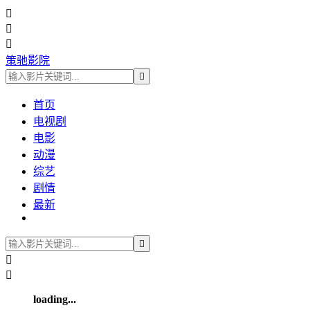



策驰影院

首页
电视剧
电影
动漫
综艺
剧情
最新



loading...