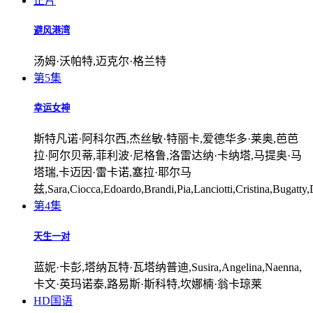
正片
避风港湾
汤姆·沃帕特,迈克尔·格兰特
第5集
幸运女神
斯特凡诺·阿科尔西,杰丝敏·特丽卡,爱德华多·莱奥,芭芭
拉·阿尔贝蒂,菲利波·尼格鲁,洛雷达纳·卡纳塔,马提奥·马
塔瑞,卡迈因·雷卡诺,塞拉·耶尔马
兹,Sara,Ciocca,Edoardo,Brandi,Pia,Lanciotti,Cristina,Bugatty,
第4集
天生一对
蓝妮·卡彭,塔纳瓦特·瓦塔纳普迪,Susira,Angelina,Naenna,
卡文·英玛诺泰,路易斯·斯科特,坎娜楠·翁卡琼莱
HD国语