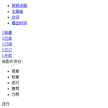
视频
详细
主题曲
台词
播出
时间

收藏

已收

订阅

已订

手机
给影片评分：
很差
较差
还行
推荐
力荐
还行