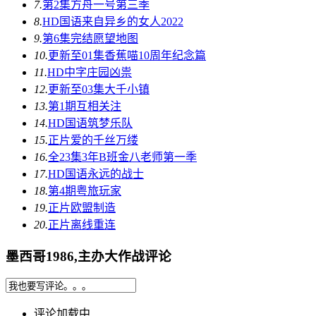
7.
第2集
方舟一号第三季
8.
HD国语
来自异乡的女人2022
9.
第6集完结
愿望地图
10.
更新至01集
香蕉喵10周年纪念篇
11.
HD中字
庄园凶祟
12.
更新至03集
大千小镇
13.
第1期
互相关注
14.
HD国语
筑梦乐队
15.
正片
爱的千丝万缕
16.
全23集
3年B班金八老师第一季
17.
HD国语
永远的战士
18.
第4期
粤旅玩家
19.
正片
欧盟制造
20.
正片
离线重连
墨西哥1986,主办大作战评论
评论加载中...