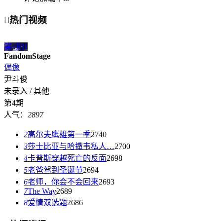

热门视频
第4期
1
FandomStage
偶像
尹斗俊
未录入 / 其他
第4期
人气：
2897
2
高尔夫鹰雄第一季
2740
3
莎士比亚与哈撒韦私人…
2700
4
卡普斯穿越死亡的反面
2698
5
老爸驾到圣诞节
2694
6
老师，你会不会回来
2693
7
The Way
2689
8
爱情双选题
2686