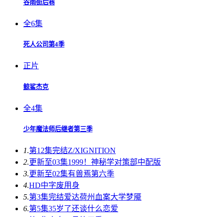
谷雨街后巷
全6集
死人公司第4季
正片
鲸鲨杰克
全4集
少年魔法师后继者第三季
1.
第12集完结
Z/XIGNITION
2.
更新至03集
1999！神秘学对策部中配版
3.
更新至02集
有兽焉第六季
4.
HD中字
废用身
5.
第3集完结
爱达荷州血案大学梦魇
6.
第5集
35岁了还谈什么恋爱