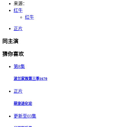
来源：
红牛
红牛
正片
同主演
猜你喜欢
第8集
波兰家族第三季1670
正片
萌宠进化论
更新至03集