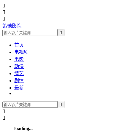



策驰影院

首页
电视剧
电影
动漫
综艺
剧情
最新



loading...