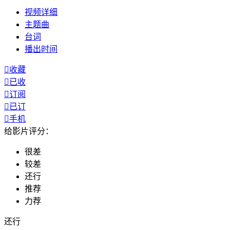
视频
详细
主题曲
台词
播出
时间

收藏

已收

订阅

已订

手机
给影片评分：
很差
较差
还行
推荐
力荐
还行