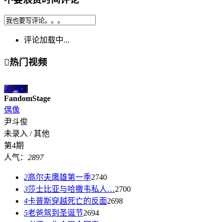
评论加载中...

热门视频
第4期
1
FandomStage
偶像
尹斗俊
未录入 / 其他
第4期
人气：
2897
2
高尔夫鹰雄第一季
2740
3
莎士比亚与哈撒韦私人…
2700
4
卡普斯穿越死亡的反面
2698
5
老爸驾到圣诞节
2694