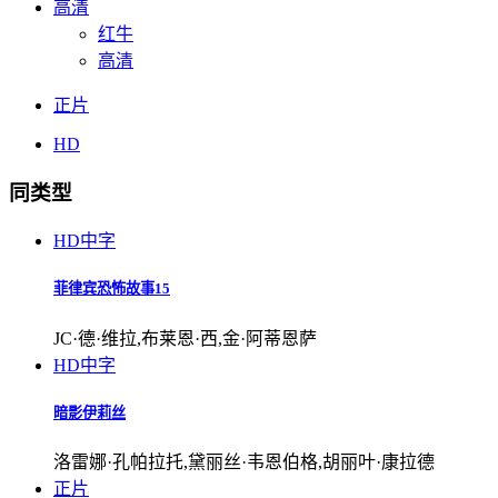
高清
红牛
高清
正片
HD
同类型
HD中字
菲律宾恐怖故事15
JC·德·维拉,布莱恩·西,金·阿蒂恩萨
HD中字
暗影伊莉丝
洛雷娜·孔帕拉托,黛丽丝·韦恩伯格,胡丽叶·康拉德
正片