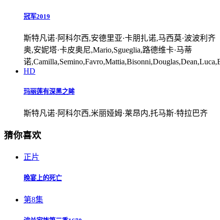
冠军2019
斯特凡诺·阿科尔西,安德里亚·卡朋扎诺,马西莫·波波利齐
奥,安妮塔·卡皮奥尼,Mario,Sgueglia,路德维卡·马蒂
诺,Camilla,Semino,Favro,Mattia,Bisonni,Douglas,Dean,Luca,Elmi,
HD
玛丽莲有深黑之眸
斯特凡诺·阿科尔西,米丽娅姆·莱昂内,托马斯·特拉巴齐
猜你喜欢
正片
晚宴上的死亡
第8集