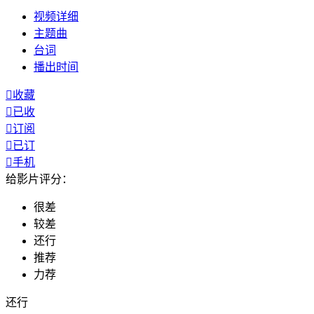
视频
详细
主题曲
台词
播出
时间

收藏

已收

订阅

已订

手机
给影片评分：
很差
较差
还行
推荐
力荐
还行