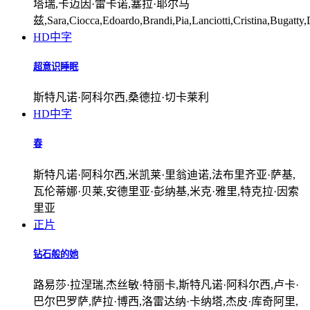
塔瑞,卡迈因·雷卡诺,塞拉·耶尔马
兹,Sara,Ciocca,Edoardo,Brandi,Pia,Lanciotti,Cristina,Bugatty,
HD中字
超意识睡眠
斯特凡诺·阿科尔西,桑德拉·切卡莱利
HD中字
春
斯特凡诺·阿科尔西,米凯莱·里翁迪诺,法布里齐亚·萨基,
瓦伦蒂娜·贝莱,安德里亚·彭纳基,米克·雅里,特克拉·因索
里亚
正片
钻石般的她
路易莎·拉涅瑞,杰丝敏·特丽卡,斯特凡诺·阿科尔西,卢卡·
巴尔巴罗萨,萨拉·博西,洛雷达纳·卡纳塔,杰皮·库奇阿里,