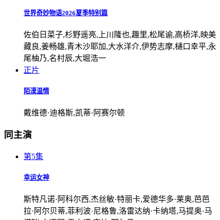
世界奇妙物语2026夏季特别篇
佐伯日菜子,杉野遥亮,上川隆也,趣里,松尾谕,高桥洋,映美
藏良,姜畅雄,青木沙耶加,大水洋介,伊势志摩,樋口幸平,永
尾柚乃,名村辰,大堀浩一
正片
陌漠温情
戴维德·迪格斯,凯蒂·阿赛尔顿
同主演
第5集
幸运女神
斯特凡诺·阿科尔西,杰丝敏·特丽卡,爱德华多·莱奥,芭芭
拉·阿尔贝蒂,菲利波·尼格鲁,洛雷达纳·卡纳塔,马提奥·马