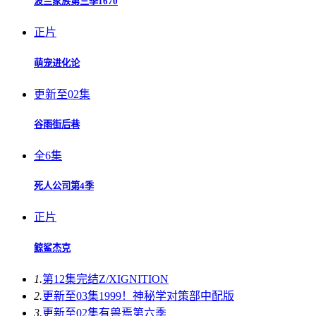
波兰家族第三季1670
正片
萌宠进化论
更新至02集
谷雨街后巷
全6集
死人公司第4季
正片
鲸鲨杰克
1.
第12集完结
Z/XIGNITION
2.
更新至03集
1999！神秘学对策部中配版
3.
更新至02集
有兽焉第六季