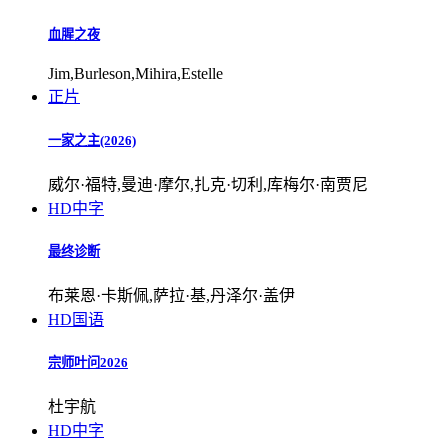
血腥之夜
Jim,Burleson,Mihira,Estelle
正片
一家之主(2026)
威尔·福特,曼迪·摩尔,扎克·切利,库梅尔·南贾尼
HD中字
最终诊断
布莱恩·卡斯佩,萨拉·基,丹泽尔·盖伊
HD国语
宗师叶问2026
杜宇航
HD中字