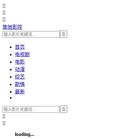



策驰影院

首页
电视剧
电影
动漫
综艺
剧情
最新



loading...