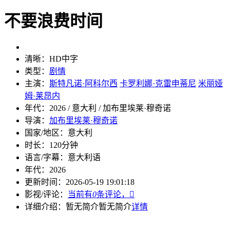
不要浪费时间
清晰：
HD中字
类型：
剧情
主演：
斯特凡诺·阿科尔西
卡罗利娜·克雷申蒂尼
米丽娅
姆·莱昂内
年代：
2026 / 意大利 / 加布里埃莱·穆奇诺
导演：
加布里埃莱·穆奇诺
国家/地区：
意大利
时长：
120分钟
语言/字幕：
意大利语
年代：
2026
更新时间：
2026-05-19 19:01:18
影视/评论：
当前有
0
条评论，

详细介绍：
暂无简介
暂无简介
详情