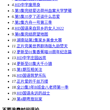
4.
HD中字
废用身
5.
第3集完结
爱达荷州血案大学梦魇
6.
第5集
35岁了还谈什么恋爱
7.
第2集
方舟一号第三季
8.
HD国语
来自异乡的女人2022
9.
第6集完结
愿望地图
10.
湖南站第2集
家乡美食大赛
11.
正片
​完美世界剧场版九劫焚天​
12.
更新至01集
香蕉喵10周年纪念篇
13.
HD中字
庄园凶祟
14.
更新至03集
大千小镇
15.
第1期
互相关注
16.
HD国语
筑梦乐队
17.
正片
爱的千丝万缕
18.
全23集
3年B班金八老师第一季
19.
HD国语
永远的战士
20.
第4期
粤旅玩家
不要浪费时间评论