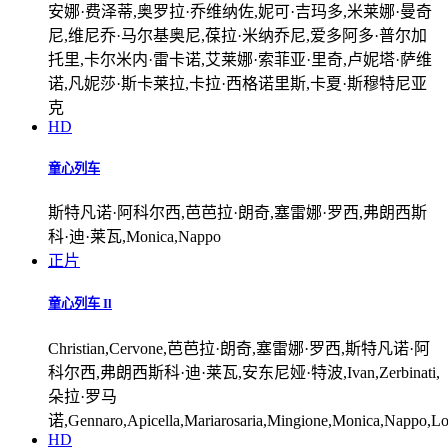
安娜·费泽蒂,奥罗拉·乔维纳佐,妮可·吉玛多,米莱娜·曼奇
尼,维尼乔·马尔基奥尼,葆拉·米纳乔尼,爱多阿多·普尔加
托里,卡尔米内·雷卡诺,艾莱娜·索菲亚·里奇,卢妮塔·萨维
诺,凡妮莎·斯卡莱拉,卡拉·西格诺里斯,卡夏·斯穆特尼亚
克
HD
童心列车
斯特凡诺·阿科尔西,芭芭拉·朗奇,塞雷娜·罗西,弗朗西斯
科·迪·莱瓦,Monica,Nappo
正片
童心列车 Il
Christian,Cervone,芭芭拉·朗奇,塞雷娜·罗西,斯特凡诺·阿
科尔西,弗朗西斯科·迪·莱瓦,安东尼娅·特波,Ivan,Zerbinati,
朵拉·罗马
诺,Gennaro,Apicella,Mariarosaria,Mingione,Monica,Nappo,Lo
HD