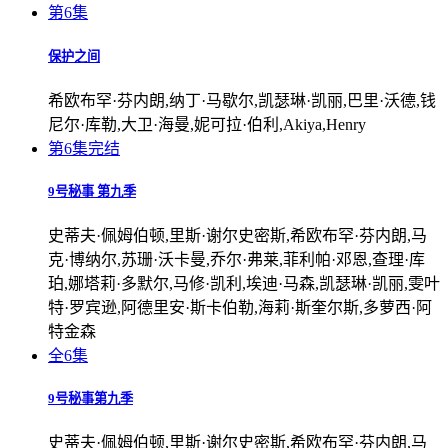
第6集
保护之间
希欧布罕·芬内朗,纳丁·马歇尔,凯瑟琳·凯丽,巴里·沃德,钱
尼尔·库勒,大卫·海曼,妮可拉·伯利,Akiya,Henry
第6集完结
9号秘事 第九季
史蒂夫·佩姆伯顿,里斯·谢尔史密斯,希欧布罕·芬内朗,马
克·博纳尔,苏珊·沃卡曼,乔尔·弗莱,菲利帕·邓恩,查理·库
珀,娜塔莉·多默尔,马修·凯利,埃迪·马森,凯瑟琳·凯丽,雯叶
特·罗宾逊,阿德里安·斯卡伯勒,海莉·斯奎尔斯,多萝西·阿
特金森
全6集
9号秘事第九季
史蒂夫·佩姆伯顿,里斯·谢尔史密斯,希欧布罕·芬内朗,马