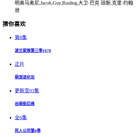
明奥马奥尼,Jacob,Guy,Rusling,大卫·巴克·琼斯,克里·约翰
逊
猜你喜欢
第8集
波兰家族第三季1670
正片
萌宠进化论
更新至03集
谷雨街后巷
全6集
死人公司第4季