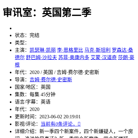
审讯室：英国第二季
状态：
完结
类型：
主演：
凯瑟琳·凯丽
李·恩格里比
马克·斯坦利
罗森达·桑
德尔
舒巴姆·沙拉夫
苏菲·奥康内多
艾蒙·汉道奇
莎朗·豪
根
年代：
2020 / 英国 / 吉姆·费尔德·史密斯
导演：
吉姆·费尔德·史密斯
国家/地区：
英国
集数：
每集 45分钟
语言/字幕：
英语
年代：
2020
更新时间：
2023-06-02 20:19:01
影视/评论：
当前有
0
条评论，

详细介绍：
新一季四个新案件，四个新嫌疑人，一个房