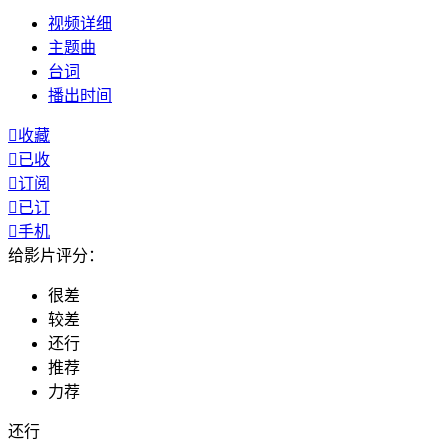
视频
详细
主题曲
台词
播出
时间

收藏

已收

订阅

已订

手机
给影片评分：
很差
较差
还行
推荐
力荐
还行