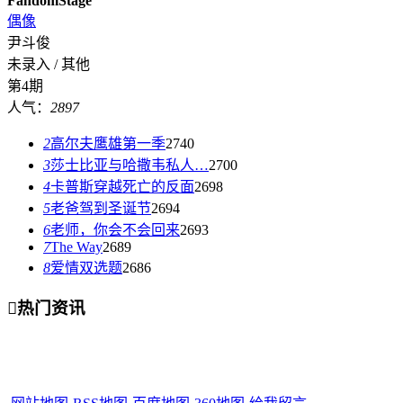
FandomStage
偶像
尹斗俊
未录入 / 其他
第4期
人气：
2897
2
高尔夫鹰雄第一季
2740
3
莎士比亚与哈撒韦私人…
2700
4
卡普斯穿越死亡的反面
2698
5
老爸驾到圣诞节
2694
6
老师，你会不会回来
2693
7
The Way
2689
8
爱情双选题
2686

热门资讯