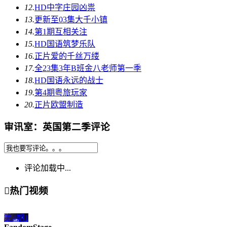
12.
HD中字
庄园凶祟
13.
更新至03集
大千小镇
14.
第1期
互相关注
15.
HD国语
筑梦乐队
16.
正片
爱的千丝万缕
17.
全23集
3年B班金八老师第一季
18.
HD国语
永远的战士
19.
第4期
粤旅玩家
20.
正片
欧盟制造
审讯室：英国第二季评论
评论加载中...

热门视频
第4期
1