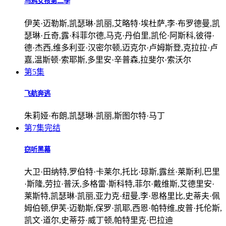
乌鸦女孩第二季
伊芙·迈勒斯,凯瑟琳·凯丽,艾略特·埃杜萨,李·布罗德曼,凯
瑟琳·丘奇,露·科菲尔德,马克·丹伯里,凯伦·阿斯科,彼得·
德·杰西,维多利亚·汉密尔顿,迈克尔·卢姆斯登,克拉拉·卢
嘉,温斯顿·索耶斯,多里安·辛普森,拉斐尔·索沃尔
第5集
飞航奔逃
朱莉娅·布朗,凯瑟琳·凯丽,斯图尔特·马丁
第7集完结
窃听黑幕
大卫·田纳特,罗伯特·卡莱尔,托比·琼斯,露丝·莱斯利,巴里
·斯隆,劳拉·普沃,多格雷·斯科特,菲尔·戴维斯,艾德里安·
莱斯特,凯瑟琳·凯丽,亚力克·纽曼,李·恩格里比,史蒂夫·佩
姆伯顿,伊芙·迈勒斯,保罗·凯耶,西恩·帕特维,皮普·托伦斯,
凯文·道尔,史蒂芬·威丁顿,帕特里克·巴拉迪