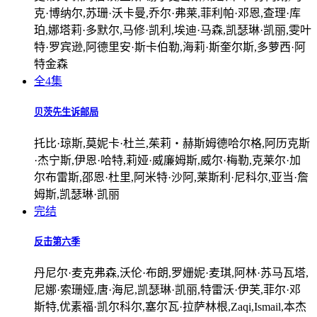
克·博纳尔,苏珊·沃卡曼,乔尔·弗莱,菲利帕·邓恩,查理·库
珀,娜塔莉·多默尔,马修·凯利,埃迪·马森,凯瑟琳·凯丽,雯叶
特·罗宾逊,阿德里安·斯卡伯勒,海莉·斯奎尔斯,多萝西·阿
特金森
全4集
贝茨先生诉邮局
托比·琼斯,莫妮卡·杜兰,茱莉‧赫斯姆德哈尔格,阿历克斯
·杰宁斯,伊恩·哈特,莉娅·威廉姆斯,威尔·梅勒,克莱尔·加
尔布雷斯,邵恩·杜里,阿米特·沙阿,莱斯利·尼科尔,亚当·詹
姆斯,凯瑟琳·凯丽
完结
反击第六季
丹尼尔·麦克弗森,沃伦·布朗,罗姗妮·麦琪,阿林·苏马瓦塔,
尼娜·索珊娅,唐·海尼,凯瑟琳·凯丽,特雷沃·伊芙,菲尔·邓
斯特,优素福·凯尔科尔,塞尔瓦·拉萨林根,Zaqi,Ismail,本杰