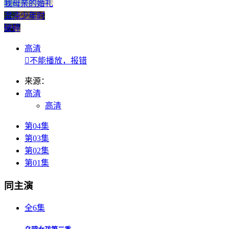
我母亲的婚礼
混沌少年时
破碎
高清

不能播放，报错
来源：
高清
高清
第04集
第03集
第02集
第01集
同主演
全6集