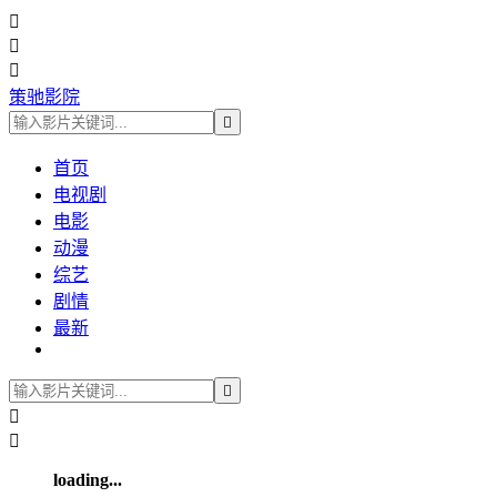



策驰影院

首页
电视剧
电影
动漫
综艺
剧情
最新



loading...