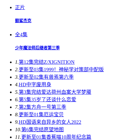
正片
鲸鲨杰克
全4集
少年魔法师后继者第三季
1.
第12集完结
Z/XIGNITION
2.
更新至03集
1999！神秘学对策部中配版
3.
更新至02集
有兽焉第六季
4.
HD中字
废用身
5.
第3集完结
爱达荷州血案大学梦魇
6.
第5集
35岁了还谈什么恋爱
7.
第2集
方舟一号第三季
8.
更新至01集
厄运宝贝
9.
HD国语
来自异乡的女人2022
10.
第6集完结
愿望地图
11.
更新至01集
香蕉喵10周年纪念篇