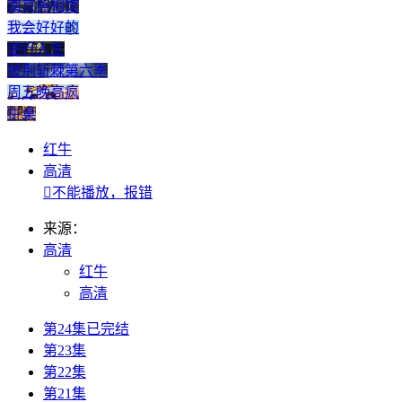
南京照相馆
我会好好的
逆行人生
披荆斩棘第六季
周五晚高疯
拼桌
红牛
高清

不能播放，报错
来源：
高清
红牛
高清
第24集已完结
第23集
第22集
第21集