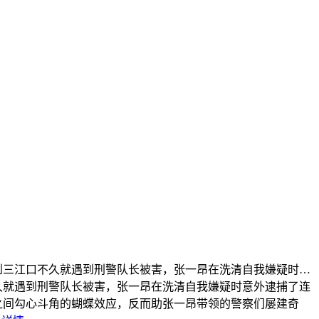
到三江口不久就遇到刑警队长被害，张一昂在洗清自我嫌疑时…
久就遇到刑警队长被害，张一昂在洗清自我嫌疑时意外逮捕了连
之间勾心斗角的蝴蝶效应，反而助张一昂带领的警察们屡建奇