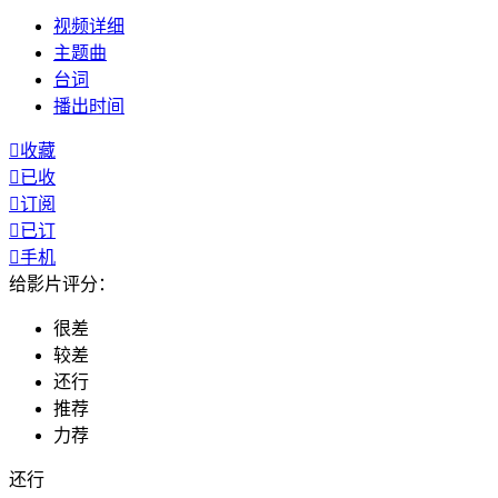
视频
详细
主题曲
台词
播出
时间

收藏

已收

订阅

已订

手机
给影片评分：
很差
较差
还行
推荐
力荐
还行