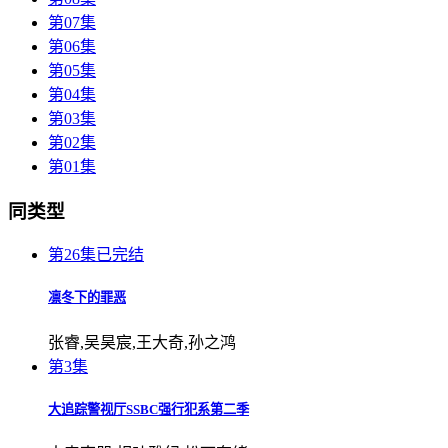
第07集
第06集
第05集
第04集
第03集
第02集
第01集
同类型
第26集已完结
凛冬下的罪恶
张睿,吴昊宸,王大奇,孙之鸿
第3集
大追踪警视厅SSBC强行犯系第二季