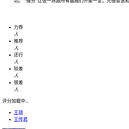
功。 “缘分”让张一昂跟所有蠢贼们齐聚一堂，凭借智
力荐
人
推荐
人
还行
人
较差
人
很差
人
评分加载中...
王骁
王传君