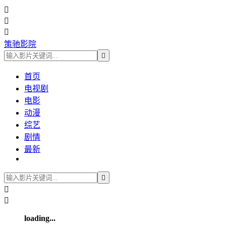



策驰影院

首页
电视剧
电影
动漫
综艺
剧情
最新



loading...