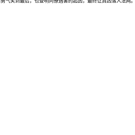
慧和勇气笑到最后，也查明同僚遇害的起因，最终让真凶落入法网