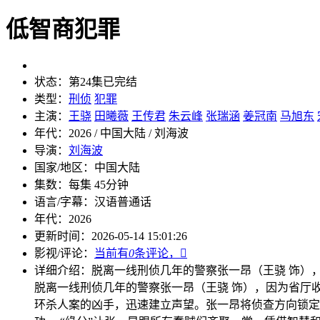
低智商犯罪
状态：
第24集已完结
类型：
刑侦
犯罪
主演：
王骁
田曦薇
王传君
朱云峰
张瑞涵
姜冠南
马旭东
年代：
2026 / 中国大陆 / 刘海波
导演：
刘海波
国家/地区：
中国大陆
集数：
每集 45分钟
语言/字幕：
汉语普通话
年代：
2026
更新时间：
2026-05-14 15:01:26
影视/评论：
当前有
0
条评论，

详细介绍：
脱离一线刑侦几年的警察张一昂（王骁 饰）
脱离一线刑侦几年的警察张一昂（王骁 饰），因为省厅
环杀人案的凶手，迅速建立声望。张一昂将侦查方向锁定