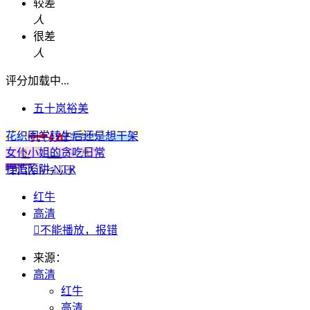
较差
人
很差
人
评分加载中...
五十岚裕美
花织同学转生后还是想干架
女仆小姐的贪吃日常
捏造陷阱-NTR
红牛
高清

不能播放，报错
来源：
高清
红牛
高清