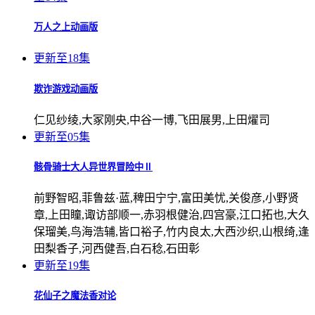
万人之上动画版
更新至18集
欺诈游戏动画版
仁见纱绫,大冢刚央,中谷一博,飞田展男,上田燿司
更新至05集
骸骨骑士大人异世界冒险中Ⅱ
前野智昭,菲鲁兹·蓝,稗田宁宁,富田美忧,关俊彦,小野贤
章,上田瞳,诹访部顺一,赤羽根健治,四宫豪,江口拓也,大久
保瑠美,鸟海浩辅,皆口裕子,竹内良太,大西沙织,山根绮,逢
田梨香子,河西健吾,白石稔,石田彰
更新至19集
花仙子之魔法香对论