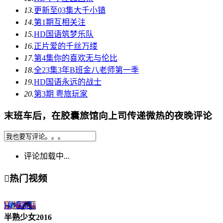
13.
更新至03集
大千小镇
14.
第1期
互相关注
15.
HD国语
筑梦乐队
16.
正片
爱的千丝万缕
17.
第4集
你的喜欢无与伦比
18.
全23集
3年B班金八老师第一季
19.
HD国语
永远的战士
20.
第3期
粤旅玩家
末班车后，在胶囊旅馆向上司传递微热的夜晚评论
评论加载中...

热门视频
HD国语
1
半熟少女2016