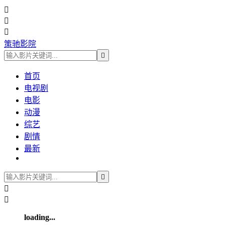



策驰影院

首页
电视剧
电影
动漫
综艺
剧情
最新



loading...