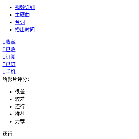
视频
详细
主题曲
台词
播出
时间

收藏

已收

订阅

已订

手机
给影片评分：
很差
较差
还行
推荐
力荐
还行