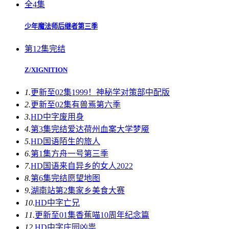
全4集
少年魔法师后继者第三季
第12集完结
Z/XIGNITION
1.
更新至02集
1999！神秘学对策部中配版
2.
更新至02集
有兽焉第六季
3.
HD中字
废用身
4.
第3集完结
爱达荷州血案大学梦魇
5.
HD国语
陌生的旅人
6.
第1集
方舟一号第三季
7.
HD国语
来自异乡的女人2022
8.
第6集完结
愿望地图
9.
湖南站第2集
家乡美食大赛
10.
HD中字
亡兄
11.
更新至01集
香蕉喵10周年纪念篇
12.
HD中字
庄园凶祟