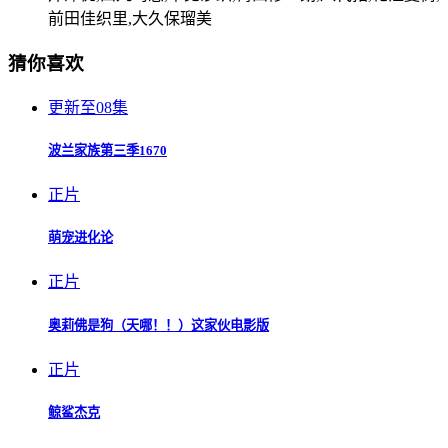
前田佳织里,大久保瑠美
猜你喜欢
更新至08集
波兰家族第三季1670
正片
萌宠进化论
正片
奥莉佛是狗（天哪！！）这家伙电影版
正片
鲸鲨杰克