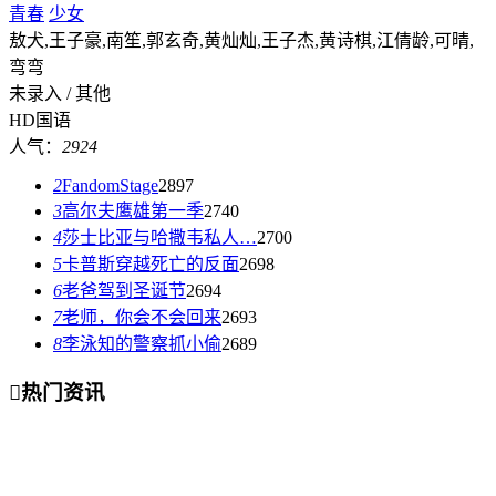
青春
少女
敖犬,王子豪,南笙,郭玄奇,黄灿灿,王子杰,黄诗棋,江倩龄,可晴,
弯弯
未录入 / 其他
HD国语
人气：
2924
2
FandomStage
2897
3
高尔夫鹰雄第一季
2740
4
莎士比亚与哈撒韦私人…
2700
5
卡普斯穿越死亡的反面
2698
6
老爸驾到圣诞节
2694
7
老师，你会不会回来
2693
8
李泳知的警察抓小偷
2689

热门资讯