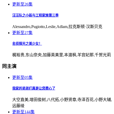
更新至26集
汪汪队之小砾与工程家族第三季
Alessandro,Pugiotto,Leslie,Adlam,拉克斯顿·汉斯贝克
更新至27集
名侦探光之美少女！
梶裕贵,东山奈央,加藤英美里,本渡枫,羊宫妃那,千贺光莉
同主演
更新至05集
我家的弟弟们真是让您费心了
大空直美,增田俊树,八代拓,小野贤章,寺泽百花,小野大辅,
远藤绫
更新至144集