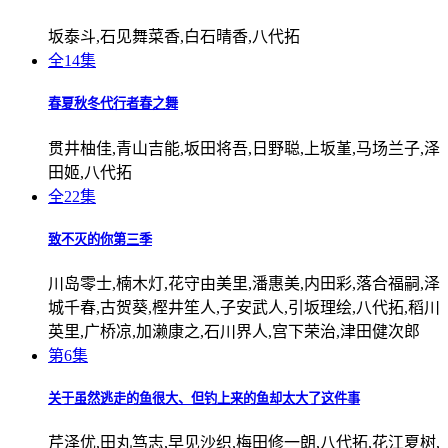
坂泰斗,石见舞菜香,白石晴香,八代拓
全14集
春夏秋冬代行者春之舞
贯井柚佳,青山吉能,坂田将吾,日野聪,上坂堇,马场兰子,泽
田姬,八代拓
全22集
致不灭的你第三季
川岛零士,楠木灯,花守由美里,潘惠美,内田彩,落合福嗣,泽
城千春,古贺葵,樫井笙人,子安武人,引坂理绘,八代拓,稻川
英里,广桥凉,加濑康之,石川界人,宫下荣治,津田健次郎
第6集
关于虽然逃走的鱼很大、但钓上来的鱼却太大了这件事
芹泽优,田丸笃志,早见沙织,梅田修一朗,八代拓,花江夏树,