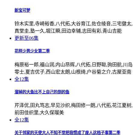
新宝可梦
铃木实里,寺崎裕香,八代拓,大谷育江,佐仓绫音,三宅健太,
真堂圭,塾一久,堀江瞬,田边幸辅,志田有彩,青山吉能
更新至06集
花样少男少女第二季
梅原裕一郎,福山润,内山昂辉,八代拓,日野聪,驹田航,川岛
零士,夏吉优子,西山宏太朗,山根绮,户谷菊之介,古屋亚南
全12集
溜掉的大鱼比不上自己钓到的鱼
芹泽优,田丸笃志,早见沙织,梅田修一朗,八代拓,花江夏树,
前田佳织里,大久保瑠美
全12集
关于邻家的天使大人不知不觉把我惯成了废人这档子事第二季