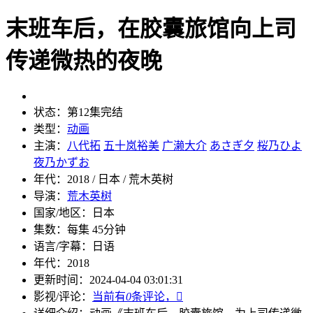
末班车后，在胶囊旅馆向上司
传递微热的夜晚
状态：
第12集完结
类型：
动画
主演：
八代拓
五十岚裕美
广濑大介
あさぎ夕
桜乃ひよ
夜乃かずお
年代：
2018 / 日本 / 荒木英树
导演：
荒木英树
国家/地区：
日本
集数：
每集 45分钟
语言/字幕：
日语
年代：
2018
更新时间：
2024-04-04 03:01:31
影视/评论：
当前有
0
条评论，
