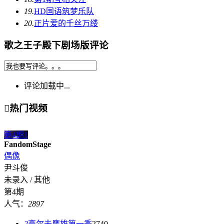
19.
HD国语
筑梦乐队
20.
正片
爱的千丝万缕
歌之王子殿下剧场版评论
评论加载中...

热门视频
第4期
1
FandomStage
偶像
尹斗俊
未录入 / 其他
第4期
人气：
2897
2
高尔夫鹰雄第一季
2740