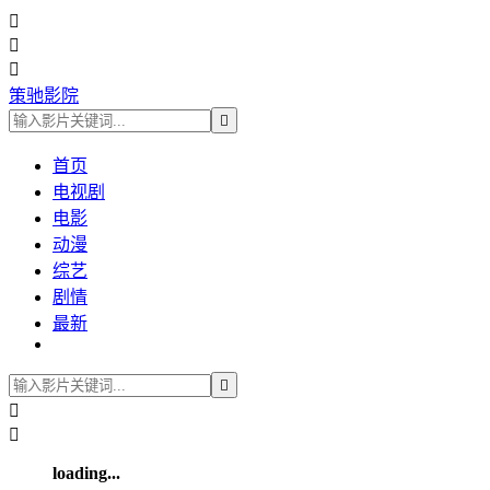



策驰影院

首页
电视剧
电影
动漫
综艺
剧情
最新



loading...