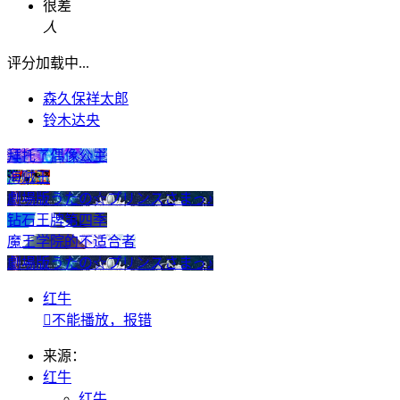
很差
人
评分加载中...
森久保祥太郎
铃木达央
拜托了偶像公主
海贼王
劇場版うたの☆プリンスさまっ♪
钻石王牌第四季
魔王学院的不适合者
劇場版うたの☆プリンスさまっ♪
红牛

不能播放，报错
来源：
红牛
红牛