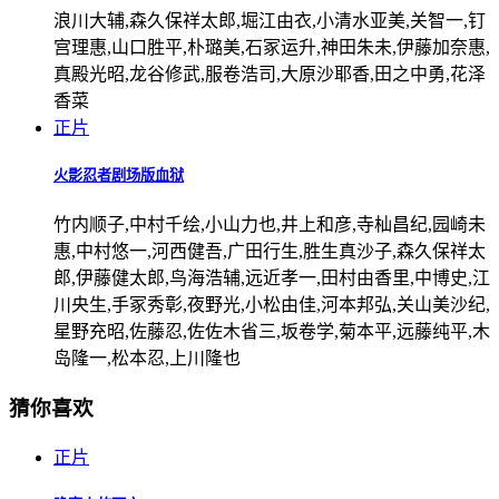
浪川大辅,森久保祥太郎,堀江由衣,小清水亚美,关智一,钉
宫理惠,山口胜平,朴璐美,石冢运升,神田朱未,伊藤加奈惠,
真殿光昭,龙谷修武,服卷浩司,大原沙耶香,田之中勇,花泽
香菜
正片
火影忍者剧场版血狱
竹内顺子,中村千绘,小山力也,井上和彦,寺杣昌纪,园崎未
惠,中村悠一,河西健吾,广田行生,胜生真沙子,森久保祥太
郎,伊藤健太郎,鸟海浩辅,远近孝一,田村由香里,中博史,江
川央生,手冢秀彰,夜野光,小松由佳,河本邦弘,关山美沙纪,
星野充昭,佐藤忍,佐佐木省三,坂卷学,菊本平,远藤纯平,木
岛隆一,松本忍,上川隆也
猜你喜欢
正片