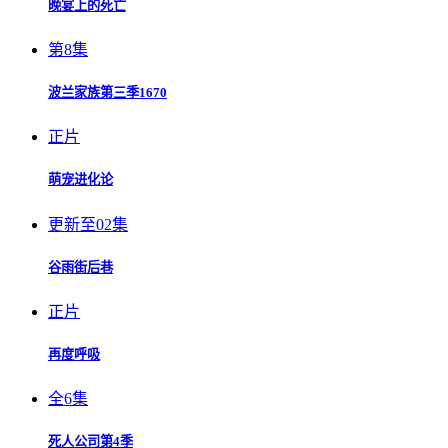
晚宴上的死亡
第8集
波兰家族第三季1670
正片
萌宠进化论
更新至02集
谷雨街后巷
正片
再度呼吸
全6集
死人公司第4季