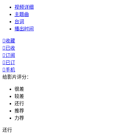
视频
详细
主题曲
台词
播出
时间

收藏

已收

订阅

已订

手机
给影片评分：
很差
较差
还行
推荐
力荐
还行