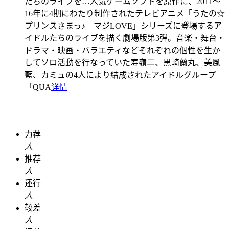
たちのライブを…
人気ゲームソフトを原作に、2011〜
16年に4期にわたり制作されたテレビアニメ「うたの☆
プリンスさまっ♪ マジLOVE」シリーズに登場するア
イドルたちのライブを描く劇場版第3弾。音楽・舞台・
ドラマ・映画・バラエティなどそれぞれの個性を生か
してソロ活動を行なっていた寿嶺二、黒崎蘭丸、美風
藍、カミュの4人により結成されたアイドルグループ
「QUA
详情
力荐
人
推荐
人
还行
人
较差
人