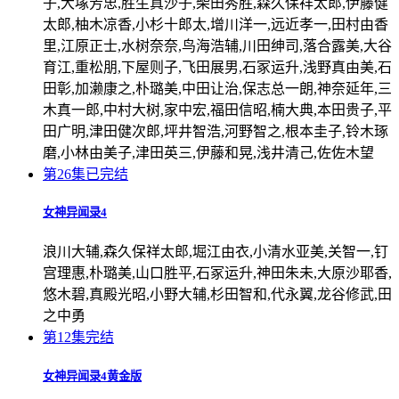
子,大塚芳忠,胜生真沙子,柴田秀胜,森久保祥太郎,伊藤健
太郎,柚木凉香,小杉十郎太,增川洋一,远近孝一,田村由香
里,江原正士,水树奈奈,鸟海浩辅,川田绅司,落合露美,大谷
育江,重松朋,下屋则子,飞田展男,石冢运升,浅野真由美,石
田彰,加濑康之,朴璐美,中田让治,保志总一朗,神奈延年,三
木真一郎,中村大树,家中宏,福田信昭,楠大典,本田贵子,平
田广明,津田健次郎,坪井智浩,河野智之,根本圭子,铃木琢
磨,小林由美子,津田英三,伊藤和晃,浅井清己,佐佐木望
第26集已完结
女神异闻录4
浪川大辅,森久保祥太郎,堀江由衣,小清水亚美,关智一,钉
宫理惠,朴璐美,山口胜平,石冢运升,神田朱未,大原沙耶香,
悠木碧,真殿光昭,小野大辅,杉田智和,代永翼,龙谷修武,田
之中勇
第12集完结
女神异闻录4黄金版