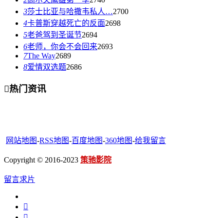
3
莎士比亚与哈撒韦私人…
2700
4
卡普斯穿越死亡的反面
2698
5
老爸驾到圣诞节
2694
6
老师，你会不会回来
2693
7
The Way
2689
8
爱情双选题
2686

热门资讯
网站地图
-
RSS地图
-
百度地图
-
360地图
-
给我留言
Copyright © 2016-2023
策驰影院
留言求片

