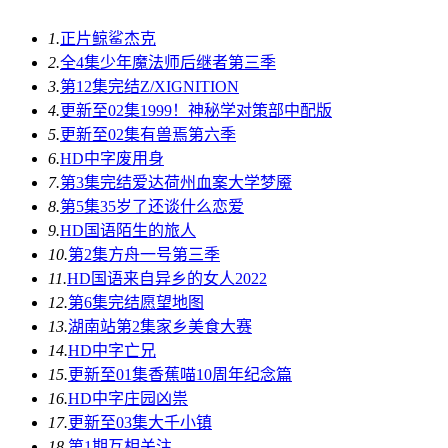
1.
正片
鲸鲨杰克
2.
全4集
少年魔法师后继者第三季
3.
第12集完结
Z/XIGNITION
4.
更新至02集
1999！神秘学对策部中配版
5.
更新至02集
有兽焉第六季
6.
HD中字
废用身
7.
第3集完结
爱达荷州血案大学梦魇
8.
第5集
35岁了还谈什么恋爱
9.
HD国语
陌生的旅人
10.
第2集
方舟一号第三季
11.
HD国语
来自异乡的女人2022
12.
第6集完结
愿望地图
13.
湖南站第2集
家乡美食大赛
14.
HD中字
亡兄
15.
更新至01集
香蕉喵10周年纪念篇
16.
HD中字
庄园凶祟
17.
更新至03集
大千小镇
18.
第1期
互相关注