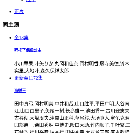
正片
同主演
全18集
拜托了偶像公主
小川華果,叶矢りか,丸冈和佳奈,岡村明香,藤寺美德,铃木
实里,大地叶,森久保祥太郎
更新至1172集
海贼王
田中真弓,冈村明美,中井和哉,山口胜平,平田广明,大谷育
江,山口由里子,矢尾一树,长岛雄一,池田秀一,古川登志夫,
古谷彻,大塚周夫,津嘉山正种,草尾毅,大场真人,宝龟克寿,
园部启一,柴田秀胜,中博史,阪口大助,竹内顺子,千叶繁,三
石琴乃,挂川裕彦,堀秀行,田中秀幸,大友龙三郎,有本钦隆,