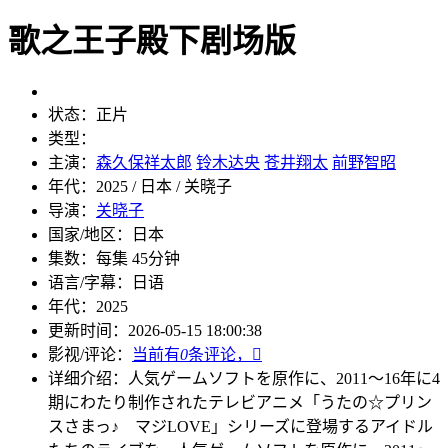
歌之王子殿下剧场版
状态：
正片
类型：
主演：
森久保祥太郎
铃木达央
苍井翔太
前野智昭
年代：
2025 / 日本 / 关晓子
导演：
关晓子
国家/地区：
日本
集数：
每集 45分钟
语言/字幕：
日语
年代：
2025
更新时间：
2026-05-15 18:00:38
影视/评论：
当前有
0
条评论，

详细介绍：
人気ゲームソフトを原作に、2011〜16年に4
期にわたり制作されたテレビアニメ「うたの☆プリン
スさまっ♪ マジLOVE」シリーズに登場するアイドル