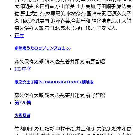
大塚明夫,玄田哲章,小山茉美,土井美加,野田顺子,渡边美
佐,野上尤加奈,林原惠美,水树奈奈,园崎未惠,西原久美子,
久川绫,泽城美雪,池泽春菜,斋藤千和,神谷浩史,浪川大辅,
森久保祥太郎,石田彰,高木涉,桧山修之,子安武人,
正片
劇場版うたの☆プリンスさまっ♪
森久保祥太郎,铃木达央,苍井翔太,前野智昭
HD中字
歌之☆王子殿下♪TABOONIGHTXXXX剧场版
森久保祥太郎,铃木达央,苍井翔太,前野智昭
第720集
火影忍者
竹内顺子,杉山纪彰,中村千绘,井上和彦,关俊彦,松本和香