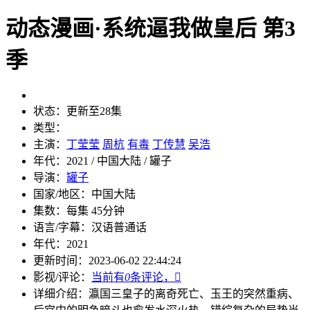
动态漫画·系统逼我做皇后 第3
季
状态：
更新至28集
类型：
主演：
丁莹莹
周杭
有毒
丁传慧
吴浩
年代：
2021 / 中国大陆 / 罐子
导演：
罐子
国家/地区：
中国大陆
集数：
每集 45分钟
语言/字幕：
汉语普通话
年代：
2021
更新时间：
2023-06-02 22:44:24
影视/评论：
当前有
0
条评论，

详细介绍：
瀛国三皇子的离奇死亡、玉王的突然重病、