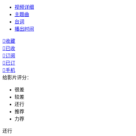
视频
详细
主题曲
台词
播出
时间

收藏

已收

订阅

已订

手机
给影片评分：
很差
较差
还行
推荐
力荐
还行