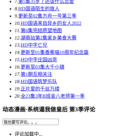
7.
第5集
35岁了还谈什么恋爱
8.
HD国语
陌生的旅人
9.
更新至02集
方舟一号第三季
10.
HD国语
来自异乡的女人2022
11.
第6集完结
愿望地图
12.
湖南站第2集
家乡美食大赛
13.
HD中字
亡兄
14.
更新至01集
香蕉喵10周年纪念篇
15.
HD中字
庄园凶祟
16.
更新至03集
大千小镇
17.
第1期
互相关注
18.
HD国语
筑梦乐队
19.
正片
爱的千丝万缕
20.
全23集
3年B班金八老师第一季
动态漫画·系统逼我做皇后 第3季评论
评论加载中...