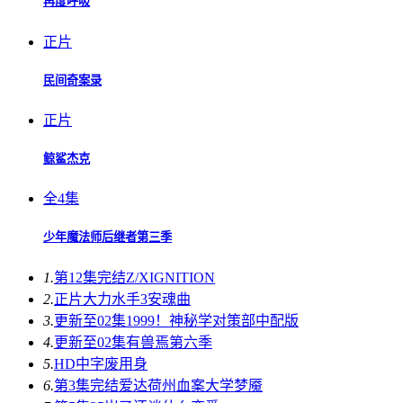
再度呼吸
正片
民间奇案录
正片
鲸鲨杰克
全4集
少年魔法师后继者第三季
1.
第12集完结
Z/XIGNITION
2.
正片
大力水手3安魂曲
3.
更新至02集
1999！神秘学对策部中配版
4.
更新至02集
有兽焉第六季
5.
HD中字
废用身
6.
第3集完结
爱达荷州血案大学梦魇