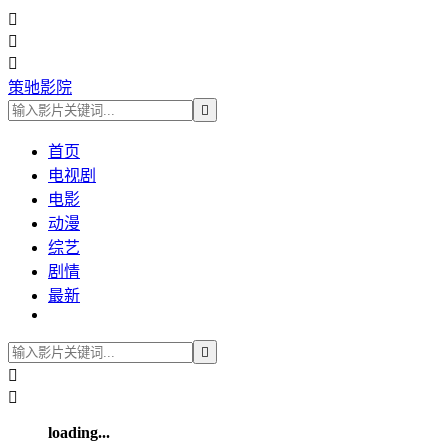



策驰影院

首页
电视剧
电影
动漫
综艺
剧情
最新



loading...