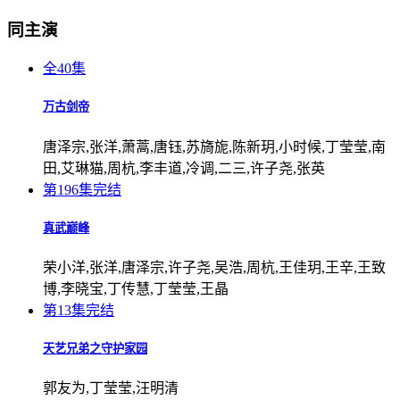
同主演
全40集
万古剑帝
唐泽宗,张洋,萧蒿,唐钰,苏旖旎,陈新玥,小时候,丁莹莹,南
田,艾琳猫,周杭,李丰道,冷调,二三,许子尧,张英
第196集完结
真武巅峰
荣小洋,张洋,唐泽宗,许子尧,吴浩,周杭,王佳玥,王辛,王致
博,李晓宝,丁传慧,丁莹莹,王晶
第13集完结
天艺兄弟之守护家园
郭友为,丁莹莹,汪明清