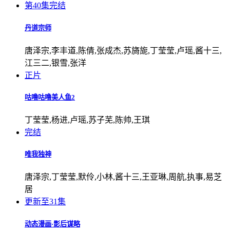
第40集完结
丹道宗师
唐泽宗,李丰道,陈倩,张成杰,苏旖旎,丁莹莹,卢瑶,酱十三,
江三二,银雪,张洋
正片
咕噜咕噜美人鱼2
丁莹莹,杨进,卢瑶,苏子芜,陈帅,王琪
完结
唯我独神
唐泽宗,丁莹莹,默伶,小林,酱十三,王亚琳,周航,执事,易芝
居
更新至31集
动态漫画·影后谋略