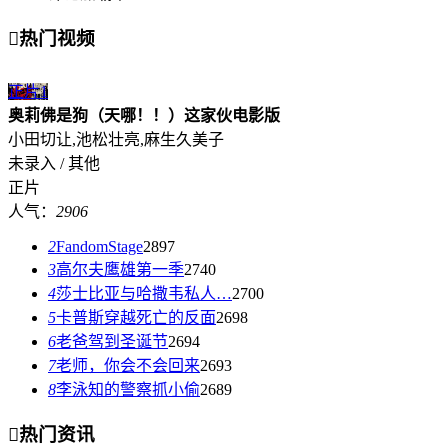

热门视频
正片
1
奥莉佛是狗（天哪！！）这家伙电影版
小田切让,池松壮亮,麻生久美子
未录入 / 其他
正片
人气：
2906
2
FandomStage
2897
3
高尔夫鹰雄第一季
2740
4
莎士比亚与哈撒韦私人…
2700
5
卡普斯穿越死亡的反面
2698
6
老爸驾到圣诞节
2694
7
老师，你会不会回来
2693
8
李泳知的警察抓小偷
2689

热门资讯