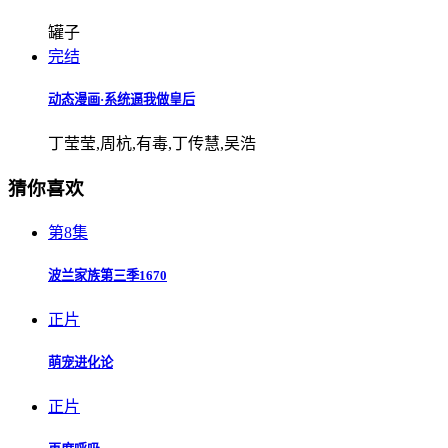
罐子
完结
动态漫画·系统逼我做皇后
丁莹莹,周杭,有毒,丁传慧,吴浩
猜你喜欢
第8集
波兰家族第三季1670
正片
萌宠进化论
正片